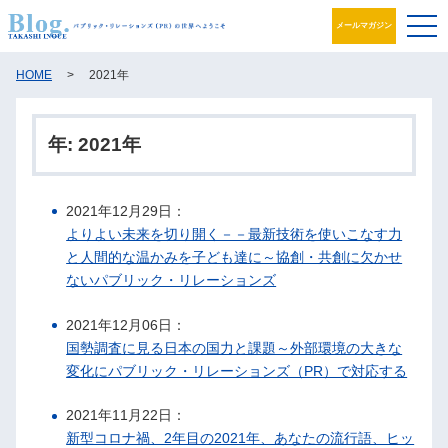
メールマガジン
ブログ
HOME
>
2021年
プロフィール
年:
2021年
パブリック・リレーションズとは
2021年12月29日：
アカデミック活動
よりよい未来を切り開く－－最新技術を使いこなす力
と人間的な温かみを子ども達に～協創・共創に欠かせ
井之上PRグループ
ないパブリック・リレーションズ
書籍
2021年12月06日：
国勢調査に見る日本の国力と課題～外部環境の大きな
お問合せ
変化にパブリック・リレーションズ（PR）で対応する
2021年11月22日：
新型コロナ禍、2年目の2021年、あなたの流行語、ヒッ