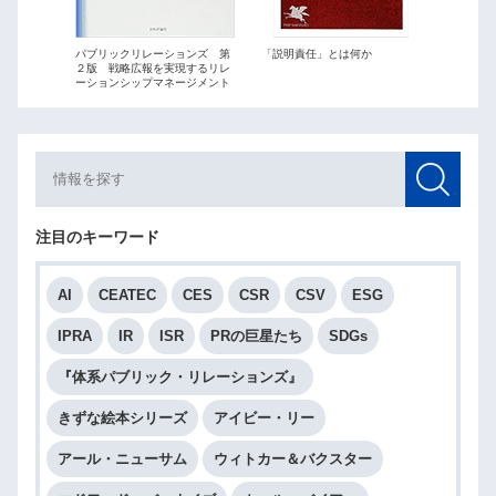
ations
パブリックリレーションズ 第
「説明責任」とは何か
パブリッ
２版 戦略広報を実現するリレ
最短距離
ーションシップマネージメント
略広報」
注目のキーワード
AI
CEATEC
CES
CSR
CSV
ESG
IPRA
IR
ISR
PRの巨星たち
SDGs
『体系パブリック・リレーションズ』
きずな絵本シリーズ
アイビー・リー
アール・ニューサム
ウィトカー＆バクスター