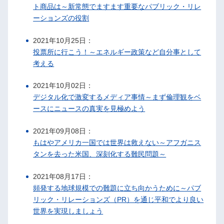
ト商品は～新常態でますます重要なパブリック・リレ
ーションズの役割
2021年10月25日：
投票所に行こう！～エネルギー政策など自分事として
考える
2021年10月02日：
デジタル化で激変するメディア事情～まず倫理観をベ
ースにニュースの真実を見極めよう
2021年09月08日：
もはやアメリカ一国では世界は救えない～アフガニス
タンを去った米国、深刻化する難民問題～
2021年08月17日：
頻発する地球規模での難題に立ち向かうために～パブ
リック・リレーションズ（PR）を通じ平和でより良い
世界を実現しましょう