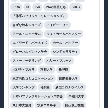
IPRA
IR
ISR
PRの巨星たち
SDGs
『体系パブリック・リレーションズ』
きずな絵本シリーズ
アイビー・リー
アール・ニューサム
ウィトカー＆バクスター
エドワード・バーネイズ
カール・バイアー
グローバルビジネス学会
シンギュラリティ
ストーリーテリング
ハリー・ブルーノ
ポジティブ思考
京都大学
倫理観
双方向性コミュニケーション
国際教養大学
大学ランキング
弓削島
新型コロナウイルス
日本パブリックリレーションズ学会
早稲田大学
東日本大震災
水素エネルギー
自己修正機能