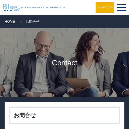
メールマガジン
ブログ
HOME
>
お問合せ
プロフィール
パブリック・リレーションズとは
Contact
アカデミック活動
井之上PRグループ
書籍
お問合せ
お問合せ