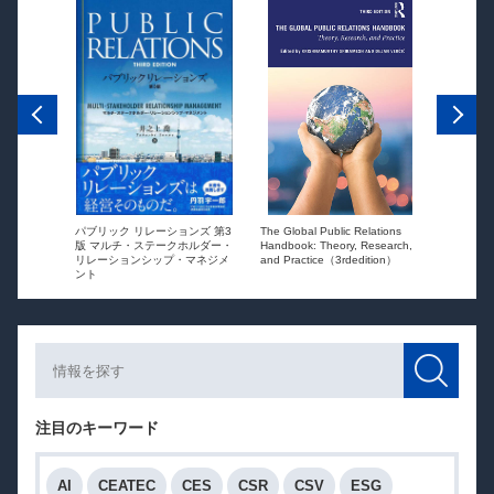
The Global Public Relations
パブリック リレーションズ 第3
ーションズ
Public Re
Handbook: Theory, Research,
版 マルチ・ステークホルダー・
ションを
globaliza
and Practice（3rdedition）
リレーションシップ・マネジメ
ント
注目のキーワード
AI
CEATEC
CES
CSR
CSV
ESG