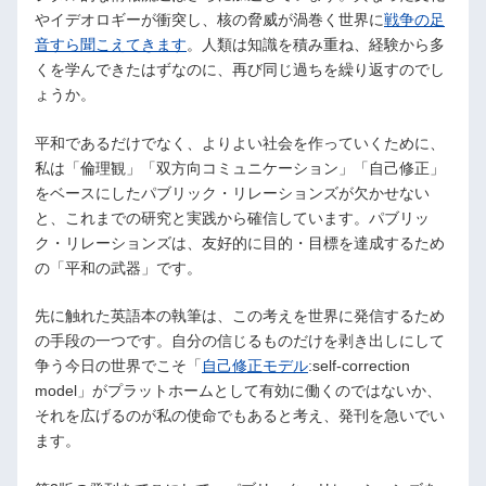
やイデオロギーが衝突し、核の脅威が渦巻く世界に
戦争の足
音すら聞こえてきます
。人類は知識を積み重ね、経験から多
くを学んできたはずなのに、再び同じ過ちを繰り返すのでし
ょうか。
平和であるだけでなく、よりよい社会を作っていくために、
私は「倫理観」「双方向コミュニケーション」「自己修正」
をベースにしたパブリック・リレーションズが欠かせない
と、これまでの研究と実践から確信しています。パブリッ
ク・リレーションズは、友好的に目的・目標を達成するため
の「平和の武器」です。
先に触れた英語本の執筆は、この考えを世界に発信するため
の手段の一つです。自分の信じるものだけを剥き出しにして
争う今日の世界でこそ「
自己修正モデル
:self-correction
model」がプラットホームとして有効に働くのではないか、
それを広げるのが私の使命でもあると考え、発刊を急いでい
ます。