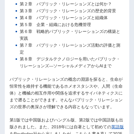
第２章 パブリック・リレーションズとは何か？
第３章 パブリック・リレーションズの歴史的背景
第４章 パブリック・リレーションズと組織体
第５章 企業・組織における危機管理
第６章 戦略的パブリック・リレーションズの構築と
実践
第７章 パブリック・リレーションズ活動の評価と測
定
第８章 デジタルテクノロジーを用いたパブリック・
リレーションズ―ソーシャルメディアからAIまで
パブリック・リレーションズの概念の淵源を探ると、生命が
恒常性を維持する機能であるホメオスタシスや、人間（生命
体）と機械の相互作用や関係を追求するサイバネティクスに
まで遡ることができます。そんなパブリック・リレーション
ズの世界の奥深さが理解できる内容ともなっています。
第1版では中国版およびハングル版、第2版では中国語版も出
版されました。また、2018年には自著として初めての
英語版
をRoutledge社から出しましたが、こちらも書き直して2025