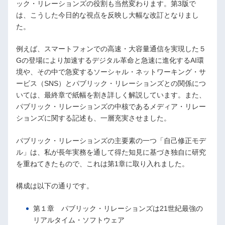
ック・リレーションズの役割も当然変わります。第3版で
は、こうした今日的な視点を反映し大幅な改訂となりまし
た。
例えば、スマートフォンでの高速・大容量通信を実現した５
Gの登場により加速するデジタル革命と急速に進化するAI環
境や、その中で急変するソーシャル・ネットワーキング・サ
ービス（SNS）とパブリック・リレーションズとの関係につ
いては、最終章で紙幅を割き詳しく解説しています。また、
パブリック・リレーションズの中核であるメディア・リレー
ションズに関する記述も、一層充実させました。
パブリック・リレーションズの主要素の一つ「自己修正モデ
ル」は、私が長年実務を通して得た知見に基づき独自に研究
を重ねてきたもので、これは第1章に取り入れました。
構成は以下の通りです。
第１章 パブリック・リレーションズは21世紀最強の
リアルタイム・ソフトウェア