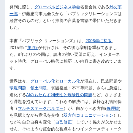
発刊に際し、
グローバルビジネス学会
名誉会長である
丹羽宇
一郎
・伊藤忠商事元会長から「パブリックリレーションズは
経営そのものだ」という推薦の言葉を書籍の帯にいただきま
した。
本書『パブリック リレーションズ』は、
2006年に初版
、
2015年に
第2版
が刊行され、その後も増刷を重ねてきまし
た。9年ぶりの今回は、読者の強い要望に応え、インターネ
ット時代、グローバル時代に相応しい内容に書き改めていま
す。
世界は今、
グローバル化
と
ローカル化
が混在し、民族問題や
環境問題
、
領土問題
、貧困格差・不平等問題、さらに急速に
進化する
AIのもたらす利便性と危険性の問題
など、さまざま
な課題を抱えています。これらの解決には、多様な利害関係
者（
マルチステークホルダー
）が、向かうべき方向(
倫理観
)
を見据えながら意見を交換（
双方向コミュニケーション
）し
ながら自分自身も変化（
自己修正
）していく協力が欠かせま
せん。そのような複合的な視点をもつインターメディエータ