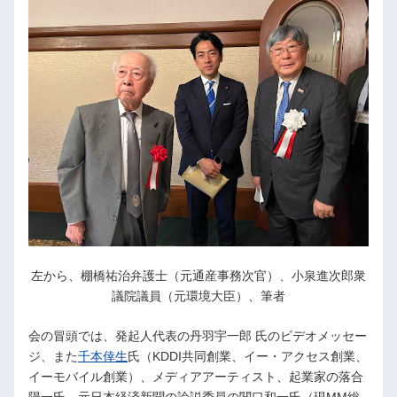
左から、棚橋祐治弁護士（元通産事務次官）、小泉進次郎衆
議院議員（元環境大臣）、筆者
会の冒頭では、発起人代表の丹羽宇一郎 氏のビデオメッセー
ジ、また
千本倖生
氏（KDDI共同創業、イー・アクセス創業、
イーモバイル創業）、メディアアーティスト、起業家の落合
陽一氏、元日本経済新聞の論説委員の関口和一氏（現MM総