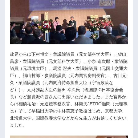
政界からは下村博文・衆議院議員（元文部科学大臣）、柴山
昌彦・衆議院議員（元文部科学大臣）、小泉 進次郎・衆議院
議員（元環境大臣）、馬淵 澄夫・衆議院議員（元国土交通大
臣）、福山哲郎・参議院議員（元内閣官房副長官）、古川元
久・衆議院議員（元内閣府特命担当大臣（宇宙政策な
ど））、元財務副大臣の藤田 幸久氏（現国際IC日本協会会
長）など超党派の皆さんに出席いただきました。また官界か
らは棚橋祐治・元通産事務次官、林康夫JETRO顧問（元理事
長）そして早稲田大学の中林美恵子教授はじめ、京都大学、
北海道大学、国際教養大学などから先生方がお越しください
ました。