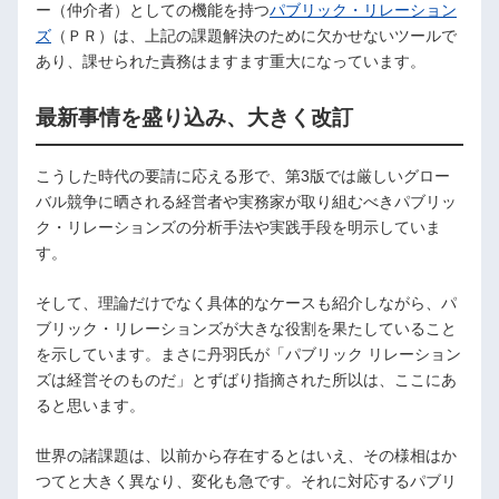
ー（仲介者）としての機能を持つ
パブリック・リレーション
ズ
（ＰＲ）は、上記の課題解決のために欠かせないツールで
あり、課せられた責務はますます重大になっています。
最新事情を盛り込み、大きく改訂
こうした時代の要請に応える形で、第3版では厳しいグロー
バル競争に晒される経営者や実務家が取り組むべきパブリッ
ク・リレーションズの分析手法や実践手段を明示していま
す。
そして、理論だけでなく具体的なケースも紹介しながら、パ
ブリック・リレーションズが大きな役割を果たしていること
を示しています。まさに丹羽氏が「パブリック リレーション
ズは経営そのものだ」とずばり指摘された所以は、ここにあ
ると思います。
世界の諸課題は、以前から存在するとはいえ、その様相はか
つてと大きく異なり、変化も急です。それに対応するパブリ