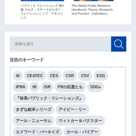
The Global Public Relations
パブリック リレーションズ 第3
ーションズ
Public Re
Handbook: Theory, Research,
版 マルチ・ステークホルダー・
ションを
globaliza
and Practice（3rdedition）
リレーションシップ・マネジメ
ント
注目のキーワード
AI
CEATEC
CES
CSR
CSV
ESG
IPRA
IR
ISR
PRの巨星たち
SDGs
『体系パブリック・リレーションズ』
きずな絵本シリーズ
アイビー・リー
アール・ニューサム
ウィトカー＆バクスター
エドワード・バーネイズ
カール・バイアー