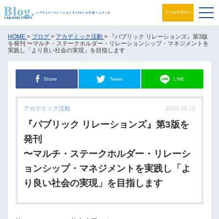
メールマガジン
ブログ
HOME
>
ブログ
>
アカデミック活動
> 『パブリック リレーションズ』第3版
を発刊 〜マルチ・ステークホルダー・リレーションシップ・マネジメントを
実践し「より良い社会の実現」を目指します
プロフィール
Share
Tweet
LINE
パブリック・リレーションズとは
アカデミック活動
アカデミック活動
2024.05.13
『パブリック リレーションズ』第3版を
井之上PRグループ
発刊
書籍
〜マルチ・ステークホルダー・リレーシ
ョンシップ・マネジメントを実践し「よ
お問合せ
り良い社会の実現」を目指します