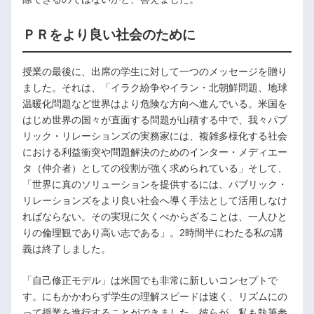
ＰＲをより良い社会のために
授業の最後に、出席の学生に対して一つのメッセージを贈り
ました。それは、「イラク紛争やイラン・北朝鮮問題、地球
温暖化問題など世界はより危険な方向へ進んでいる。米国を
はじめ世界の国々が直面する問題が山積する中で、我々パブ
リック・リレーションズの実務家には、複雑多様化する社会
における利益衝突や問題解決のためのインター・メディエー
タ（仲介者）としての役割が強く求められている」そして、
「世界に真のソリューションを提供するには、パブリック・
リレーションズをより良い社会へ導く手法として活用しなけ
ればならない。その実現に欠くべからざることは、一人ひと
りの倫理観であり高い志である」。2時間半にわたる私の講
義は終了しました。
「自己修正モデル」は米国でも非常に新しいコンセプトで
す。にもかかわらず学生の理解スピードは速く、リズムにの
って授業を進行することができました。彼らが、私も執筆参