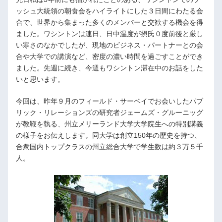
ッシュ大統領の朝食会をハイライトにした３日間にわたる会
合で、世界から集まった多くのメンバーと交歓する機会を得
ました。ワシントンは連日、日中温度が摂氏０度前後と厳し
い寒さのなかでしたが、現地のビジネス・パートナーとの会
合や大学での講演など、密度の濃い時間を過ごすことができ
ました。先週に続き、今週もワシントン滞在中のお話をした
いと思います。
今回は、昨年９月のフィールド・サーベイでお会いしたパブ
リック・リレーションズの研究者ジェームズ・グルーニッグ
が教鞭を執る、州立メリーランド大学大学院生への特別講義
の様子をお伝えします。同大学は創立150年の歴史を持つ、
合衆国内トップクラスの州立総合大学で学生数は約３万５千
人。