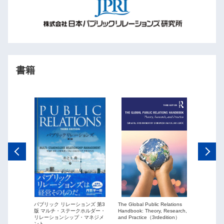
書籍
The Global Public Relations
パブリック リレーションズ 第3
ーションズ
Public Re
Handbook: Theory, Research,
版 マルチ・ステークホルダー・
ションを
globaliza
and Practice（3rdedition）
リレーションシップ・マネジメ
ント