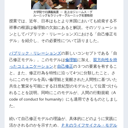
授業では、近年、日本はもとより米国においても続発する不
祥事の根源は倫理観の欠如にあると解説。そのソリューショ
ンとしてパブリック・リレーションズにおける「自己修正モ
デル」を紹介し、その必要性について語りました。
パブリック・リレーションズ
の新しいコンセプトである「自
己修正モデル」。このモデルは
倫理観
に加え、
双方向性を持
ったコミュニケーション
と
自己修正
の３つの要素を有するこ
と。また、修正行為を特性に沿って4つに分類したこと。さ
らにこのモデルを高い倫理観と覚醒された人間性に基づいた
共生と繁栄を可能にする21世紀型のモデルとして位置づけら
れることを説明。同時にこのモデルが、人間の行動規範（A
code of conduct for humanity）にも適用できるものとしまし
た。
続いて自己修正モデルの理論が、具体的にどのように実践に
活かされるのかを示すため、
ＰＲのライフサイクル・モデル