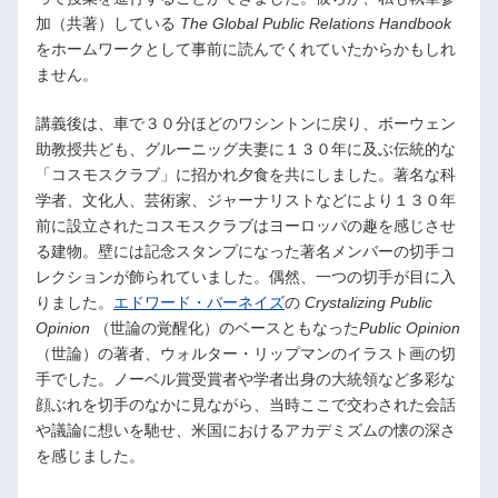
加（共著）している
The Global Public Relations Handbook
をホームワークとして事前に読んでくれていたからかもしれ
ません。
講義後は、車で３０分ほどのワシントンに戻り、ボーウェン
助教授共ども、グルーニッグ夫妻に１３０年に及ぶ伝統的な
「コスモスクラブ」に招かれ夕食を共にしました。著名な科
学者、文化人、芸術家、ジャーナリストなどにより１３０年
前に設立されたコスモスクラブはヨーロッパの趣を感じさせ
る建物。壁には記念スタンプになった著名メンバーの切手コ
レクションが飾られていました。偶然、一つの切手が目に入
りました。
エドワード・バーネイズ
の
Crystalizing Public
Opinion
（世論の覚醒化）のベースともなった
Public Opinion
（世論）の著者、ウォルター・リップマンのイラスト画の切
手でした。ノーベル賞受賞者や学者出身の大統領など多彩な
顔ぶれを切手のなかに見ながら、当時ここで交わされた会話
や議論に想いを馳せ、米国におけるアカデミズムの懐の深さ
を感じました。