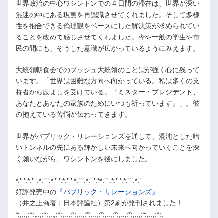
世界政治の中心ワシントンでの４日間の滞在は、世界が深い
混迷の中にある現実を再認識させてくれました。そして多様
性を抱合できる倫理観をベースにした解決策が求められてい
ることを改めて感じさせてくれました。今や一般の学生や市
民の間にも、そうした意識が広がっているようにみえます。
大統領朝食会でのブッシュ大統領のことばが強く心に残って
います。「世界は困難な方向へ向かっている。私は多くの支
持者から励ましを受けている。『ミスター・プレジデント、
あなたとあなたの家族のためにいつも祈っています』」。彼
の抱えている苦悩が伝わってきます。
世界がパブリック・リレーションズを通して、混沌とした暗
いトンネルの先にある輝かしい未来へ向かっていくことを深
く願いながら、ワシントンを後にしました。
*:’¨’:*:’¨’:*:’¨’:*:’¨’:*:’¨’:*:’¨’:*:’¨’:**:’¨’:*:’¨’:*:’¨’:*:’
好評発売中の
『パブリック・リレーションズ』
（井之上喬著：日本評論社）第2刷が発刊されました！
*:,..,:*:,..,:*:,..,:*:,..,:*:,..,:*:,..,:*:,..,:*:,..,:*:,..,:*:,..,:*:,