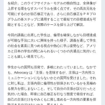
を紹介。このライフサイクル・モデルの独自性は、全体像が
上昇する環をなすスパイラルを描く点です。その高次元化を
可能にするのが自己修正であり、さらに自己修正をＰＲプロ
グラムの各ステップに適用することで最短での目標達成を可
能とすることなど、実際のケースを採り上げて解説。
今回の講義に出席した学生は、倫理を確保しながら目標達成
が可能な手法に大いに興味を持った様子。講義を通して学生
の社会を素直に見つめる視点や熱心に学ぶ姿勢など、アメリ
カと日本の学生の間にみられるいくつかの共通点に気付いた
ことも嬉しい発見でした。
学生からの質問も活発で、多岐にわたっていました。なかで
も、Advocacy は「主張」を意味するが、主張は一方向性コ
ミュニケーションにならないかとの質問を受けました。それ
に対し私は、主張内容に倫理性が担保されているかを見極め
る努力を惜しまないこと。そして自分の主張が誤りだったと
気付いた場合、即座に自己修正を行なう態度で発信すれば、
自己の主張だけをやみくもに推し進める一方向性の要素を排
除できるのではないかと、答えました。