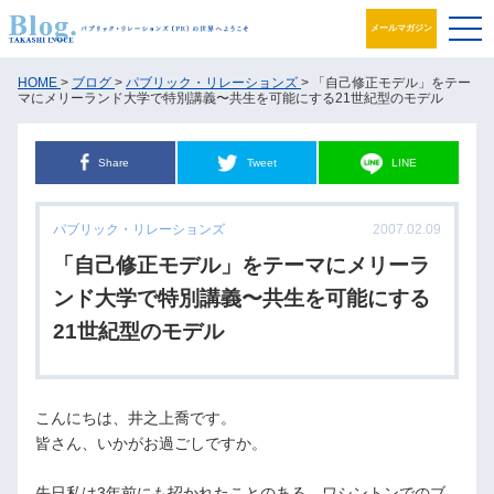
メールマガジン
ブログ
HOME
>
ブログ
>
パブリック・リレーションズ
> 「自己修正モデル」をテー
マにメリーランド大学で特別講義〜共生を可能にする21世紀型のモデル
プロフィール
Share
Tweet
LINE
パブリック・リレーションズとは
パブリック・リレーションズ
2007.02.09
アカデミック活動
「自己修正モデル」をテーマにメリーラ
井之上PRグループ
ンド大学で特別講義〜共生を可能にする
21世紀型のモデル
書籍
お問合せ
こんにちは、井之上喬です。
皆さん、いかがお過ごしですか。
先日私は3年前にも招かれたことのある、ワシントンでのブ