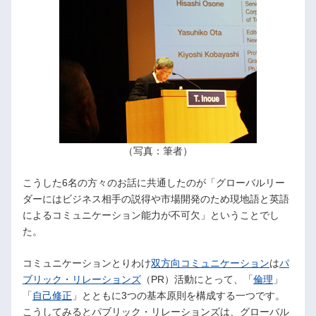
（写真：筆者）
こうした6名の方々のお話に共通したのが「グローバルリー
ダーにはビジネス相手の説得や市場開発のため現地語と英語
によるコミュニケーション能力が不可欠」ということでし
た。
コミュニケーションとりわけ
双方向コミュニケーション
は
パ
ブリック・リレーションズ
（PR）活動にとって、「
倫理
」
「
自己修正
」とともに3つの基本原則を構成する一つです。
こうしてみるとパブリック・リレーションズは、グローバル