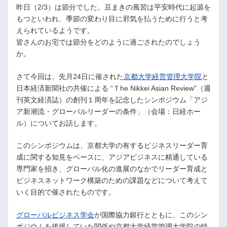
昨日（2/3）は節分でした。豆まきの風習は平安時代に起源を
もつといわれ、季節の変わり目に邪気を払うために行うと考
えられているようです。
皆さんのお宅では節分をどのように過ごされたのでしょう
か。
さて今回は、先月24日に催された
京都大学経営管理大学院
と
日本経済新聞社の共催による “Ｔhe Nikkei Asian Review”（週
刊英文経済誌）の創刊１周年を記念したシンポジウム「アジ
ア新潮流・グローバルリーダーの条件」（会場：日経ホー
ル）についてお話します。
このシンポジウムは、京都大学の有するビジネスリーダー育
成に関する知見をベースに、アジアビジネスに精通している
専門家を招き、グローバル化の進展のなかでリーダー育成と
ビジネスネットワーク構築のための課題などについて考えて
いく目的で催されたものです。
グローバルビジネス学会
が国際協力銀行とともに、このシン
ポジウムを後援していた関係や京都大学経営管理大学院の特