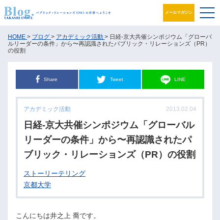
メールマガジン
ブログ
HOME
>
ブログ
>
アカデミック活動
> 日経-京大共催シンポジウム「グローバ
ルリーダーの条件」から〜再認識されたパブリック・リレーションズ（PR）
の役割
プロフィール
Share
Tweet
LINE
パブリック・リレーションズとは
アカデミック活動
アカデミック活動
2013.02.04
日経-京大共催シンポジウム「グローバル
井之上PRグループ
リーダーの条件」から〜再認識されたパ
書籍
ブリック・リレーションズ（PR）の役割
ストーリーテリング
お問合せ
京都大学
こんにちは井之上 喬です。