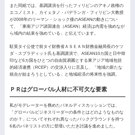
また同紙では、基調講演を行ったフィリピンのアキノ政権の
エコノミスト、カイェタノ・パデランガ・フィリピン大教授
が2008年のリーマン・ショック後のASEANの動きについ
て、「東南アジア諸国連合（ASEAN）経済は内需を強めなが
ら域内の結束を強めている」と伝えています。
駐英タイ公使で前タイ財務省ＡＳＥＡＮ財務金融局長のケツ
ダ・スプラディット氏も基調講演で、ASEAN10カ国と日中韓
印など6カ国をひとつの自由貿易圏とする東アジア地域包括
的経済連携（RCEP）の交渉入りに言及し、「地域の新たな
統合が始まろうとしている」と地域経済の将来性を強調。
ＰＲはグローバル人材に不可欠な要素
私がモデレーターを務めたパネルディスカッションでは、
「グローバルビジネスリーダーの条件とはどのようなものな
のか？」についてそれぞれ異なったバックグラウンドを持つ
6名のパネリストの方に登壇いただき討議を進めました。