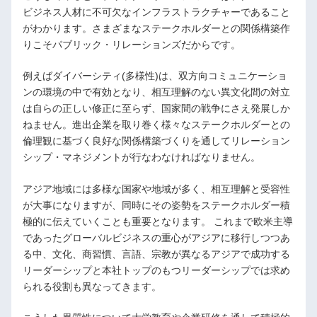
ビジネス人材に不可欠なインフラストラクチャーであること
がわかります。さまざまなステークホルダーとの関係構築作
りこそパブリック・リレーションズだからです。
例えばダイバーシティ(多様性)は、双方向コミュニケーショ
ンの環境の中で有効となり、相互理解のない異文化間の対立
は自らの正しい修正に至らず、国家間の戦争にさえ発展しか
ねません。進出企業を取り巻く様々なステークホルダーとの
倫理観に基づく良好な関係構築づくりを通してリレーション
シップ・マネジメントが行なわなければなりません。
アジア地域には多様な国家や地域が多く、相互理解と受容性
が大事になりますが、同時にその姿勢をステークホルダー積
極的に伝えていくことも重要となります。 これまで欧米主導
であったグローバルビジネスの重心がアジアに移行しつつあ
る中、文化、商習慣、言語、宗教が異なるアジアで成功する
リーダーシップと本社トップのもつリーダーシップでは求め
られる役割も異なってきます。