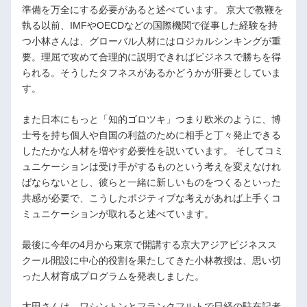
準備を万全にする必要があると述べています。 京大で教鞭を
執る以前、IMFやOECDなどの国際機関で従事した経験を持
つ小林さんは、グローバル人材にはロジカルシンキングが重
要。理屈で攻めて合理的に説明できればビジネスで勝ちを得
られる。そうしたタフネスがあるかどうかが肝要としていま
す。
また日本にもっと「知的ゴロツキ」つまり欧米のように、博
士号を持ち個人や自国の利益のために相手と丁々発止できる
したたかな人材を増やす必要性を説いています。 そしてコミ
ュニケーションは受け手がするものという考えを変えなけれ
ばならないとし、彼らと一緒に新しいものをつくるといった
共感が必要で、こうしたポジティブな考えがあれば上手くコ
ミュニケーションが取れると述べています。
最後に今年の4月から東京で開講する京大アジアビジネスス
クール開設に中心的役割を果たしてきた小林教授は、思い切
った人材育成プログラムを発表しました。
太田さんは、ワシントンとフランクフルトで日経の駐在記者