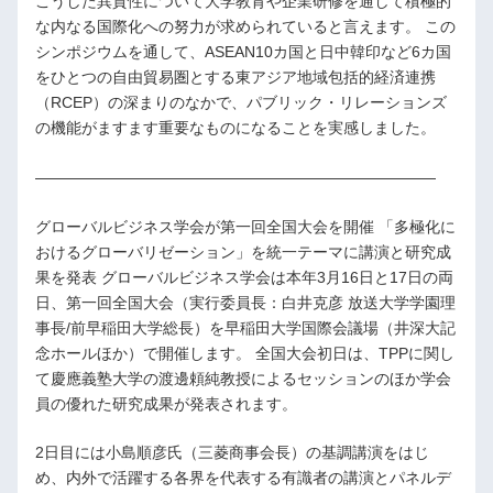
こうした異質性について大学教育や企業研修を通して積極的
な内なる国際化への努力が求められていると言えます。 この
シンポジウムを通して、ASEAN10カ国と日中韓印など6カ国
をひとつの自由貿易圏とする東アジア地域包括的経済連携
（RCEP）の深まりのなかで、パブリック・リレーションズ
の機能がますます重要なものになることを実感しました。
――――――――――――――――――――――――――
グローバルビジネス学会が第一回全国大会を開催 「多極化に
おけるグローバリゼーション」を統一テーマに講演と研究成
果を発表 グローバルビジネス学会は本年3月16日と17日の両
日、第一回全国大会（実行委員長：白井克彦 放送大学学園理
事長/前早稲田大学総長）を早稲田大学国際会議場（井深大記
念ホールほか）で開催します。 全国大会初日は、TPPに関し
て慶應義塾大学の渡邊頼純教授によるセッションのほか学会
員の優れた研究成果が発表されます。
2日目には小島順彦氏（三菱商事会長）の基調講演をはじ
め、内外で活躍する各界を代表する有識者の講演とパネルデ