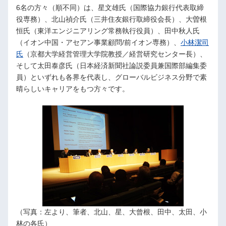
6名の方々（順不同）は、星文雄氏（国際協力銀行代表取締
役専務）、北山禎介氏（三井住友銀行取締役会長）、大曽根
恒氏（東洋エンジニアリング常務執行役員）、田中秋人氏
（イオン中国・アセアン事業顧問/前イオン専務）、
小林潔司
氏
（京都大学経営管理大学院教授／経営研究センター長）、
そして太田泰彦氏（日本経済新聞社論説委員兼国際部編集委
員）といずれも各界を代表し、グローバルビジネス分野で素
晴らしいキャリアをもつ方々です。
（写真：左より、筆者、北山、星、大曾根、田中、太田、小
林の各氏）