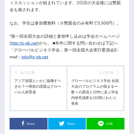
ィスカッションが組まれています。2日目の大会後には懇親
会も催されます。
なお、学生は参加費無料（※懇親会のみ有料で3,500円）。
*第一回全国大会の詳細と参加申し込みは学会ホームページ
(
http://s-gb.net
)から。 ■本件に関する問い合わせは下記へ
「グローバルビジネス学会」第一回全国大会実行委員会E-
mail：
info@s-gb.net
前の記事
次の記事
アジア諸国といかに協働すべ
グローバルビジネス学会 全国
きか？〜喫急の課題はグロー
大会のプログラムが固まる〜
バル人材育成
数々の講演と10件に及ぶ学会
内研究成果を2日間にわたり
発表
Share
Tweet
LINE