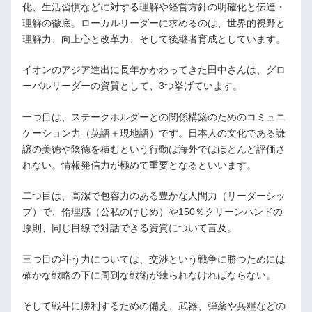
化、生活習慣などに対する理解や経営方針の明確化と伝達・
理解の徹底。ローカルリーダーに求めるのは、世界的視野と
理解力、向上心と改革力、そして後継者育成としています。
イオンのアジア進出に長年かかわってきた田中さんは、グロ
ーバルリーダーの資質として、3つ挙げています。
一つ目は、ステークホルダーとの関係構築のためのコミュニ
ケーション力（英語＋現地語）です。日本人の文化である謙
譲の美徳や陰徳を積むという行動は海外ではほとんど評価さ
れない。情報発信力が極めて重要となるといいます。
二つ目は、高潔で包容力のある豊かな人間力（リーダーシッ
プ）で、倫理感（公私のけじめ）や150％クリーンハンドの
原則、同じ目線で対話できる資質について言及。
三つ目の斗う力については、交渉という戦争に勝つためには
確かな戦略の下に周到な戦術が練られなければならない。
そして戦斗に勝利するための備え、武器、弾薬や兵糧などの