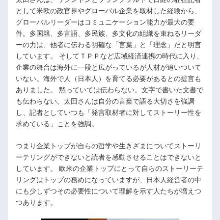
として米欧の政官界やグローバル企業を取材した経験から、
グローバルリーダーはコミュニケーション能力が最大の要
件。多国籍、多言語、多民族、多文化の組織を束ねるリーダ
ーの力は、他者に伝わる明確な「言葉」と「理念」だと明言
しています。 そしてＴＰＰなど広域経済連携の時代に入り、
企業の舞台は海外に一段と広がっているが人材が追いついて
いない。海外で人（日本人）を育てる必要があるとの提言も
ありました。 黙っていては伝わらない。文字で書いた文書で
も伝わらない。太田さんは自分の言葉で語る大切さを強調
し、記者としていつも「発言取材者に対してストーリー性を
求めている」ことを強調。
つまり企業トップが自らの哲学や生きざまについてストーリ
ーテリングができないと読者を感動させることはできないと
しています。 欧米の企業トップにとって自らのストーリーテ
リングはトップの務めになっていますが、日本人経営者の中
にも少しずつその必要性について理解を示す人たちが増えつ
つあります。