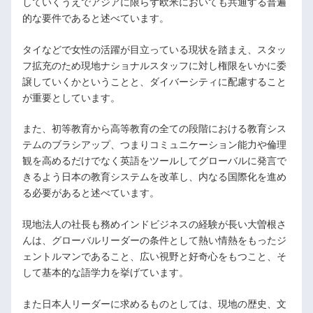
していくうえでアジアに限らず欧米においても共通する普遍
的な要件であると述べています。
タイなどで女性の活躍が目立っている現状を踏まえ、スタッ
フ拡充のため現地ナショナルスタッフに対し権限をいかに委
譲していくかということと、ダイバーシティに配慮すること
が重要としています。
また、初等教育から高等教育の全ての段階における教育シス
テムのブラシアップ、つまりコミュニケーション能力や倫理
観を高めるだけでなく英語をツールしてグローバルに発言で
きるよう日本の教育システムを改革し、内なる国際化を進め
る必要があると述べています。
現地法人の社長も務めインドビジネスの経験が長い大曽根さ
んは、グローバルリーダーの条件として熱い情熱をもったジ
ェントルマンであること、広い視野と好奇心をもつこと、そ
して基本的な語学力を挙げています。
また日本人リーダーに求めるものとしては、現地の歴史、文