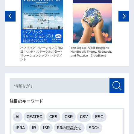
The Global Public Relations
パブリック リレーションズ 第3
ーションズ
Public Re
Handbook: Theory, Research,
版 マルチ・ステークホルダー・
ションを
globaliza
and Practice（3rdedition）
リレーションシップ・マネジメ
ント
注目のキーワード
AI
CEATEC
CES
CSR
CSV
ESG
IPRA
IR
ISR
PRの巨星たち
SDGs