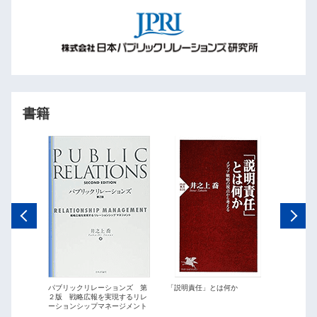
書籍
ations
パブリックリレーションズ 第
「説明責任」とは何か
パブリッ
２版 戦略広報を実現するリレ
最短距離
ーションシップマネージメント
略広報」