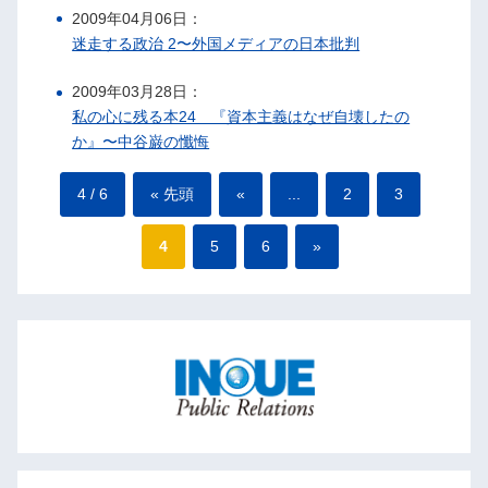
2009年04月06日：
迷走する政治 2〜外国メディアの日本批判
2009年03月28日：
私の心に残る本24 『資本主義はなぜ自壊したの
か』〜中谷巌の懺悔
4 / 6
« 先頭
«
...
2
3
4
5
6
»