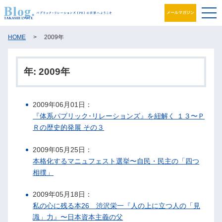
メールマガジン
ブログ
HOME
>
2009年
プロフィール
年:
2009年
パブリック・リレーションズとは
2009年06月01日：
アカデミック活動
『体系パブリック･リレーションズ』を紐解く １３〜Ｐ
Ｒの歴史的発展 その３
井之上PRグループ
2009年05月25日：
書籍
本格化するマニュフェスト選挙〜自民・民主の「四つ
相撲」
お問合せ
2009年05月18日：
私の心に残る本26 渋沢栄一『人の上に立つ人の「見
識」力』〜日本資本主義の父