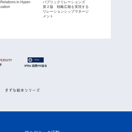
 Relations in Hyper-
パブリックリレーションズ
「説明責任」とは何か
ization
第２版 戦略広報を実現する
リレーションシップマネージ
メント