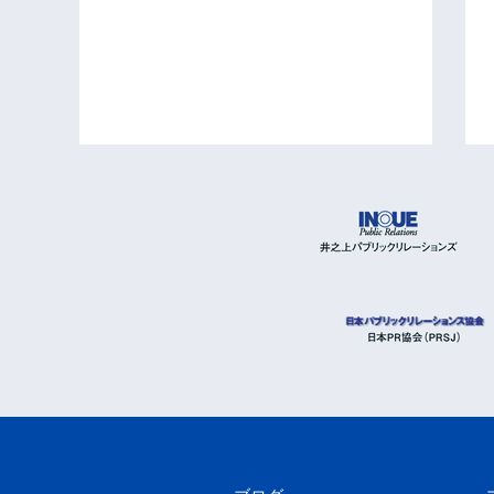
パブリック・リレーシ
パブリック・リレーションズ
入門 パブリックリレー
―最短距離で目標を達成する
ンズ―双方向コミュニ
「戦略広報」
ョンを可能にする新広