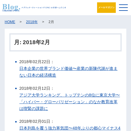
メールマガジン
ブログ
HOME
>
2018年
>
2月
プロフィール
月:
2018年2月
パブリック・リレーションズとは
2018年02月22日：
アカデミック活動
日本企業の世界ブランド価値〜産業の新陳代謝が進ま
ない日本の経済構造
井之上PRグループ
2018年02月12日：
書籍
アジア大学ランキング、トップテンの8位に東京大学〜
「ハイパー・グローバリゼーション」のなか教育改革
お問合せ
は喫緊の課題に
2018年02月01日：
日本列島を覆う強力寒気団〜48年ぶりの都心マイナス4