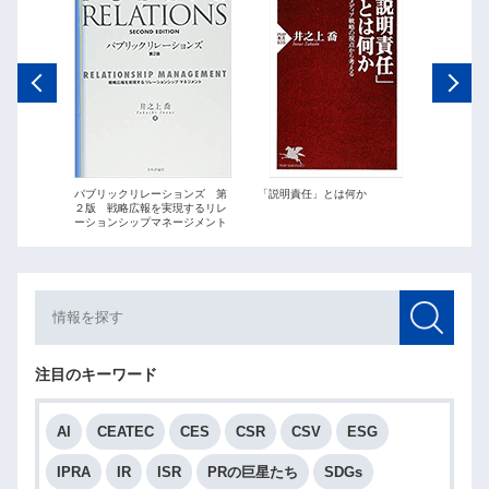
ations
パブリックリレーションズ 第
「説明責任」とは何か
パブリッ
２版 戦略広報を実現するリレ
最短距離
ーションシップマネージメント
略広報」
注目のキーワード
AI
CEATEC
CES
CSR
CSV
ESG
IPRA
IR
ISR
PRの巨星たち
SDGs