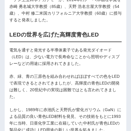
赤崎 勇名城大学教授（85歳）、天野 浩名古屋大学教授（54
歳）、中村 修二米国カリフォルニア大学教授（60歳）に授与
すると発表しました。
LEDの世界を広げた高輝度青色LED
電気を通すと発光する半導体素子である発光ダイオード
（LED）は、少ない電力で長寿命なことから照明やディスプ
レーなどの用途に採用されてきました。
赤、緑、青の三原色を組み合わせればほぼすべての色をLED
で表現できるとされてきましたが、高輝度の青色LEDの開発
は難しく、20世紀中の実現は困難ではとも言われてきまし
た。
しかし、1989年に赤池氏と天野氏が窒化ガリウム（GaN）に
よる品質の良い青色LED材料を発見、その技術をもとに1993
年に当時、日亜化学工業に在籍していた中村氏が青色LEDの
製品化に成功しLED用途の新しい世界を拓きました。