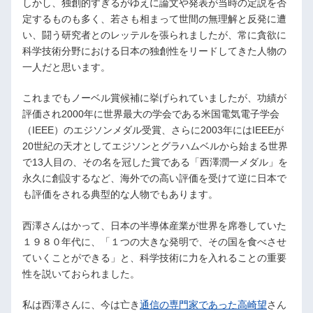
しかし、独創的すぎるがゆえに論文や発表が当時の定説を否
定するものも多く、若さも相まって世間の無理解と反発に遭
い、闘う研究者とのレッテルを張られましたが、常に貪欲に
科学技術分野における日本の独創性をリードしてきた人物の
一人だと思います。
これまでもノーベル賞候補に挙げられていましたが、功績が
評価され2000年に世界最大の学会である米国電気電子学会
（IEEE）のエジソンメダル受賞、さらに2003年にはIEEEが
20世紀の天才としてエジソンとグラハムベルから始まる世界
で13人目の、その名を冠した賞である「西澤潤一メダル」を
永久に創設するなど、海外での高い評価を受けて逆に日本で
も評価をされる典型的な人物でもあります。
西澤さんはかって、日本の半導体産業が世界を席巻していた
１９８０年代に、「１つの大きな発明で、その国を食べさせ
ていくことができる」と、科学技術に力を入れることの重要
性を説いておられました。
私は西澤さんに、今は亡き
通信の専門家であった高崎望
さん