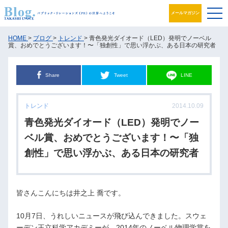
メールマガジン
ブログ
HOME
>
ブログ
>
トレンド
> 青色発光ダイオード（LED）発明でノーベル
賞、おめでとうございます！〜「独創性」で思い浮かぶ、ある日本の研究者
プロフィール
Share
Tweet
LINE
パブリック・リレーションズとは
トレンド
2014.10.09
アカデミック活動
青色発光ダイオード（LED）発明でノー
井之上PRグループ
ベル賞、おめでとうございます！〜「独
創性」で思い浮かぶ、ある日本の研究者
書籍
お問合せ
皆さんこんにちは井之上 喬です。
10月7日、うれしいニュースが飛び込んできました。スウェ
ーデン王立科学アカデミーが、2014年のノーベル物理学賞を