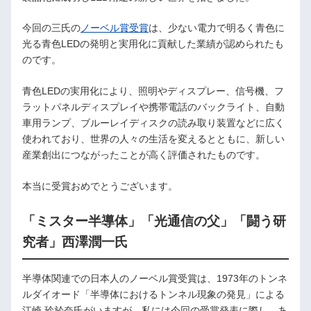
今回の三氏の
ノーベル賞受賞
は、少ない電力で明るく青色に
光る青色LEDの発明と実用化に貢献した業績が認められたも
のです。
青色LEDの実用化により、照明やディスプレー、信号機、フ
ラットパネルディスプレイや携帯電話のバックライト、自動
車用ランプ、ブルーレイディスクの読み取り装置などに広く
使われており、世界の人々の生活を変えるとともに、新しい
産業創出につながったことが高く評価されたものです。
本当に受賞おめでとうございます。
「ミスター半導体」「光通信の父」「闘う研
究者」西澤潤一氏
半導体関連での日本人のノーベル賞受賞は、1973年のトンネ
ルダイオード「半導体におけるトンネル現象の発見」による
江崎 玲於奈氏がいますが、私には今回の受賞発表に際し、あ