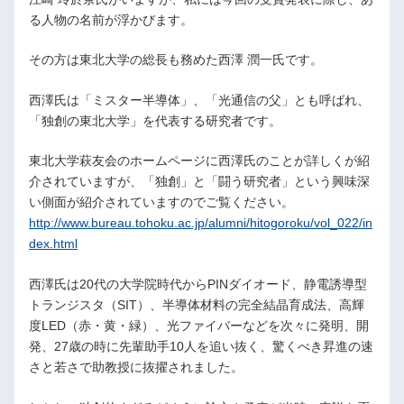
る人物の名前が浮かびます。
その方は東北大学の総長も務めた西澤 潤一氏です。
西澤氏は「ミスター半導体」、「光通信の父」とも呼ばれ、
「独創の東北大学」を代表する研究者です。
東北大学萩友会のホームページに西澤氏のことが詳しくが紹
介されていますが、「独創」と「闘う研究者」という興味深
い側面が紹介されていますのでご覧ください。
http://www.bureau.tohoku.ac.jp/alumni/hitogoroku/vol_022/in
dex.html
西澤氏は20代の大学院時代からPINダイオード、静電誘導型
トランジスタ（SIT）、半導体材料の完全結晶育成法、高輝
度LED（赤・黄・緑）、光ファイバーなどを次々に発明、開
発、27歳の時に先輩助手10人を追い抜く、驚くべき昇進の速
さと若さで助教授に抜擢されました。