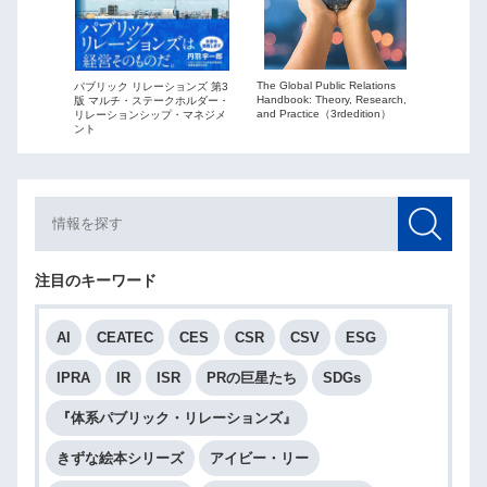
The Global Public Relations
パブリック リレーションズ 第3
ーションズ
Public Re
Handbook: Theory, Research,
版 マルチ・ステークホルダー・
ションを
globaliza
and Practice（3rdedition）
リレーションシップ・マネジメ
ント
注目のキーワード
AI
CEATEC
CES
CSR
CSV
ESG
IPRA
IR
ISR
PRの巨星たち
SDGs
『体系パブリック・リレーションズ』
きずな絵本シリーズ
アイビー・リー