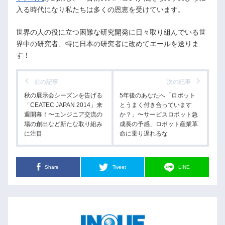
入る時代になり私たちは多くの恩恵を受けています。
世界の人の役に立つ困難な研究開発に日々取り組んでいる世
界中の研究者、特に日本の研究者に改めてエールを送りま
す！
前の記事
次の記事
秋の展示会シーズンを告げる
5年後のあなたへ「ロボット
「CEATEC JAPAN 2014」来
とうまく付き合っています
週開幕！〜エンジニア交流の
か？」〜サービスロボット急
場の創出など新たな取り組み
成長の予感、ロボット産業革
に注目
命に乗り遅れるな
Share
Tweet
LINE