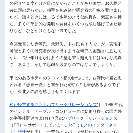
の紹介で１度だけお目にかかったことがあります。お人柄と
共に頭の柔らかい、相手を包み込む研究者の印象を受けまし
たが、話すときにはまるで少年のような純真さ、素直さを持
ち、多くの革新的な発明や開発をいくつも成し遂げてきた驕
りなど、ひとかけらもない方でした。
今回受賞した赤崎氏、天野氏、中村氏もそうですが、実現不
可能と多くの研究者が投げ出すような研究の困難さに立ち向
かい、長い年月をかけ多くの壁を乗り越えるにはやはり純真
さ、素直さ、そして忍耐が必要なのではないでしょうか。
東北のあるホテルのフロント横の掛軸には、西澤氏の書と思
われる「愚直一徹」と書かれた4文字の毛筆があるようです
が、東北人の誇を感じさせてくれます。
私が経営する井之上パブリックリレーションズ
は、1980年代
のインテル、アップル・コンピュータに始まり多くの国内外
の半導体関連およびIT企業の
パブリック・リレーションズ
（PR）をサポートしています。
IoT（モノのインターネッ
ト）時代
が到来し、一昔前のスパコンが私たちの手のひらに