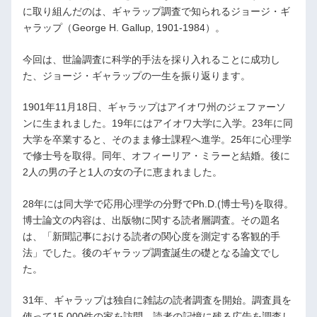
に取り組んだのは、ギャラップ調査で知られるジョージ・ギ
ャラップ（George H. Gallup, 1901-1984）。
今回は、世論調査に科学的手法を採り入れることに成功し
た、ジョージ・ギャラップの一生を振り返ります。
1901年11月18日、ギャラップはアイオワ州のジェファーソ
ンに生まれました。19年にはアイオワ大学に入学。23年に同
大学を卒業すると、そのまま修士課程へ進学。25年に心理学
で修士号を取得。同年、オフィーリア・ミラーと結婚。後に
2人の男の子と1人の女の子に恵まれました。
28年には同大学で応用心理学の分野でPh.D.(博士号)を取得。
博士論文の内容は、出版物に関する読者層調査。その題名
は、「新聞記事における読者の関心度を測定する客観的手
法」でした。後のギャラップ調査誕生の礎となる論文でし
た。
31年、ギャラップは独自に雑誌の読者調査を開始。調査員を
使って15,000件の家を訪問。読者の記憶に残る広告を調査し