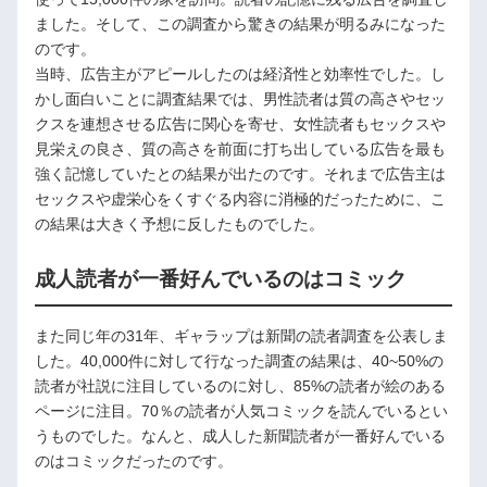
ました。そして、この調査から驚きの結果が明るみになった
のです。
当時、広告主がアピールしたのは経済性と効率性でした。し
かし面白いことに調査結果では、男性読者は質の高さやセッ
クスを連想させる広告に関心を寄せ、女性読者もセックスや
見栄えの良さ、質の高さを前面に打ち出している広告を最も
強く記憶していたとの結果が出たのです。それまで広告主は
セックスや虚栄心をくすぐる内容に消極的だったために、こ
の結果は大きく予想に反したものでした。
成人読者が一番好んでいるのはコミック
また同じ年の31年、ギャラップは新聞の読者調査を公表しま
した。40,000件に対して行なった調査の結果は、40~50%の
読者が社説に注目しているのに対し、85%の読者が絵のある
ページに注目。70％の読者が人気コミックを読んでいるとい
うものでした。なんと、成人した新聞読者が一番好んでいる
のはコミックだったのです。