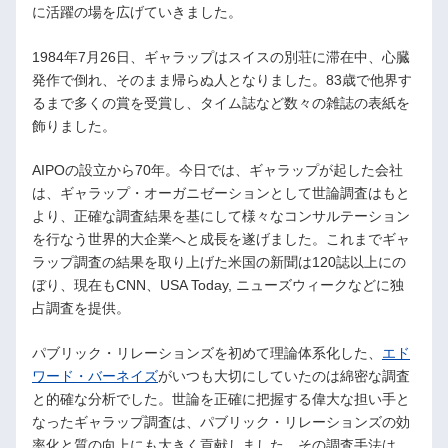
に活躍の場を広げていきました。
1984年7月26日、ギャラップはスイスの別荘に滞在中、心臓
発作で倒れ、そのまま帰らぬ人となりました。83歳で他界す
るまで多くの賞を受賞し、タイム誌など数々の雑誌の表紙を
飾りました。
AIPOの設立から70年。今日では、ギャラップが起した会社
は、ギャラップ・オーガニゼーションとして世論調査はもと
より、正確な調査結果を基にして様々なコンサルテーション
を行なう世界的大企業へと成長を遂げました。これまでギャ
ラップ調査の結果を取り上げた米国の新聞は120誌以上にの
ぼり、現在もCNN、USA Today, ニューズウィークなどに独
占調査を提供。
パブリック・リレーションズを初めて理論体系化した、
エド
ワード・バーネイズ
がいつも大切にしていたのは綿密な調査
と的確な分析でした。世論を正確に把握する偉大な担い手と
なったギャラップ調査は、パブリック・リレーションズの効
率化と質の向上にも大きく貢献しました。その調査手法は、