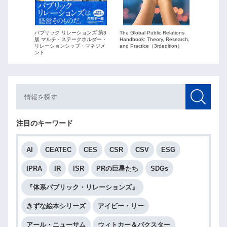
The Global Public Relations
パブリック リレーションズ 第3
ーションズ
Public Re
Handbook: Theory, Research,
版 マルチ・ステークホルダー・
ションを
globaliza
and Practice（3rdedition）
リレーションシップ・マネジメ
ント
注目のキーワード
AI
CEATEC
CES
CSR
CSV
ESG
IPRA
IR
ISR
PRの巨星たち
SDGs
『体系パブリック・リレーションズ』
きずな絵本シリーズ
アイビー・リー
アール・ニューサム
ウィトカー＆バクスター