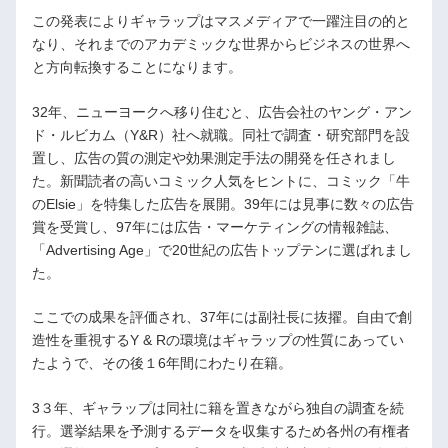
この発表によりギャラップはマスメディアで一躍注目の的と
なり、それまでのアカデミックな世界からビジネスの世界へ
と方向転換することになります。
32年、ニューヨークへ移り住むと、広告会社のヤング・アン
ド・ルビカム（Y&R）社へ就職。同社で調査・研究部門を設
置し、広告の質の測定や効果測定手法の開発を任されまし
た。新聞読者の高いコミック人気をヒントに、コミック「牛
のElsie」を特集した広告を展開。39年には見事に数々の広告
賞を受賞し、97年には広告・マーケティングの情報雑誌、
「Advertising Age」で20世紀の広告トップテンに選ばれまし
た。
ここでの成果を評価され、37年には副社長に抜擢。自由で創
造性を重視するY & Rの環境はギャラップの性質にあってい
たようで、その後１6年間にわたり在籍。
3３年、ギャラップは同社に籍を置きながら独自の調査を続
行。選挙結果を予測するデータを収集するため各州の有権者