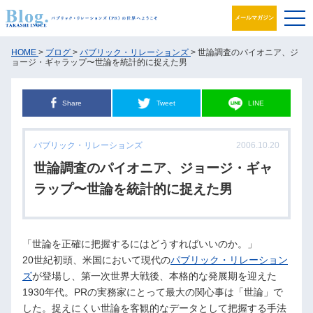
メールマガジン
ブログ
HOME
>
ブログ
>
パブリック・リレーションズ
> 世論調査のパイオニア、ジ
ョージ・ギャラップ〜世論を統計的に捉えた男
プロフィール
Share
Tweet
LINE
パブリック・リレーションズとは
パブリック・リレーションズ
2006.10.20
アカデミック活動
世論調査のパイオニア、ジョージ・ギャ
井之上PRグループ
ラップ〜世論を統計的に捉えた男
書籍
「世論を正確に把握するにはどうすればいいのか。」
お問合せ
20世紀初頭、米国において現代の
パブリック・リレーション
ズ
が登場し、第一次世界大戦後、本格的な発展期を迎えた
1930年代。PRの実務家にとって最大の関心事は「世論」で
した。捉えにくい世論を客観的なデータとして把握する手法