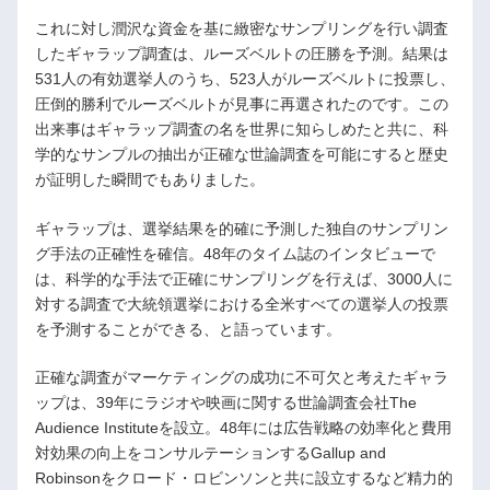
これに対し潤沢な資金を基に緻密なサンプリングを行い調査
したギャラップ調査は、ルーズベルトの圧勝を予測。結果は
531人の有効選挙人のうち、523人がルーズベルトに投票し、
圧倒的勝利でルーズベルトが見事に再選されたのです。この
出来事はギャラップ調査の名を世界に知らしめたと共に、科
学的なサンプルの抽出が正確な世論調査を可能にすると歴史
が証明した瞬間でもありました。
ギャラップは、選挙結果を的確に予測した独自のサンプリン
グ手法の正確性を確信。48年のタイム誌のインタビューで
は、科学的な手法で正確にサンプリングを行えば、3000人に
対する調査で大統領選挙における全米すべての選挙人の投票
を予測することができる、と語っています。
正確な調査がマーケティングの成功に不可欠と考えたギャラ
ップは、39年にラジオや映画に関する世論調査会社The
Audience Instituteを設立。48年には広告戦略の効率化と費用
対効果の向上をコンサルテーションするGallup and
Robinsonをクロード・ロビンソンと共に設立するなど精力的