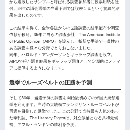
から選抜したサンプルと呼ばれる調査参加者に投票用紙を送
付。34年の議会選挙の当選予測では誤差１％という驚異的結
果を出したのです。
この結果を得て、全米各誌からの世論調査の結果配布や調査
依頼が殺到。35年に自らの調査会社、The American Institute
of Public Opinion（AIPO）を設立し、斬新な手法で一貫性の
ある調査を様々な分野でとりおこないました。
同年、ハロルド・アンダーソンとギャラップ調査を設立。
AIPOで得た調査結果をギャラップ調査として定期的にメディ
アに提供するようになります。
選挙でルーズベルトの圧勝を予測
そして36年、当選予測の調査を開始後初めての米国大統領選
挙を迎えます。当時の大統領フランクリン・ルーズベルトが
再選を目指した選挙でした。この分野で当時最も人気のあっ
た季刊誌、The Literacy Digestは、対立候補となる共和党候
補、アフル・ランドンの勝利を予測。