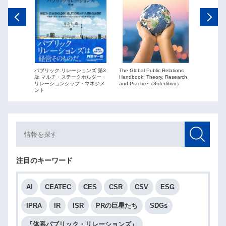
The Global Public Relations
パブリック リレーションズ 第3
ーションズ
Public Re
Handbook: Theory, Research,
版 マルチ・ステークホルダー・
ションを
globaliza
and Practice（3rdedition）
リレーションシップ・マネジメ
ント
注目のキーワード
AI
CEATEC
CES
CSR
CSV
ESG
IPRA
IR
ISR
PRの巨星たち
SDGs
『体系パブリック・リレーションズ』