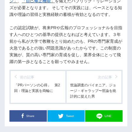
ン」
、
「自己修正機能」
を備えたパブリック・リレーション
ズが必要となります。 そしてその実践には、ベースとなる知
識や理論の習得と実務経験の蓄積が有効となるのです。
この認定試験が、将来PRや広報のプロフェッショナルを目指
す人へのひとつの基準の提供となればと考えています。３年
前から私が大学で教鞭をとり始めたのも、PRの専門家育成が
火急であるとの強い問題意識があったからです。この制度の
実施が、質の高い専門家の育成を促し、業界全体にとって飛
躍の第一歩となることを願ってやみません。
前の記事
次の記事
「PRパーソンの心得」 第2
世論調査のパイオニア、ジョ
回：理論と実践を両輪に
ージ・ギャラップ〜世論を統
計的に捉えた男
Share
Tweet
LINE