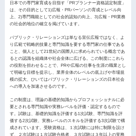
日本での専門家育成を目指す「PRプランナー資格認定制度」
は、その目的として1)広報・PRパーソンの育成とレベル向
上、2)専門職能としての社会的認知の向上、3)広報・PR業務
の社会的地位の確立を掲げています。
パブリック・リレーションズは単なる宣伝広報ではなく、よ
り広範で戦略的技量と専門知識を要する専門家の仕事である
こと、個人として21世紀の国際人に求められている概念であ
るとの認識を組織体や社会全体に広げる。この制度にこれら
の役割を担わせることで、PRや広報の仕事を生涯の職業とし
て明確な目標を提示し、業界全体のレベルの底上げや市場規
模の拡大、ひいてはパブリック・リレーションズの日本社会
への導入を加速させるのです。
この制度は、理論の基礎的知識からプロフェッショナルに必
要とされる専門知識や実務レベルを評価・認定するもので
す。試験は、基礎的知識を評価する1次試験、専門知識を評
価する2次試験、実務レベルのスキルを評価する3次試験で構
成されています。受験資格は、１次試験には特に制限を設け
ず、２次試験は１次試験合格者、３次試験は３年以上の実務