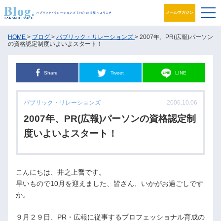
メールマガジン
ブログ
HOME
>
ブログ
>
パブリック・リレーションズ
> 2007年、PR(広報)パーソン
の資格認定制度いよいよスタート！
プロフィール
Share
Tweet
LINE
パブリック・リレーションズとは
パブリック・リレーションズ
2006.10.06
アカデミック活動
2007年、PR(広報)パーソンの資格認定制
井之上PRグループ
度いよいよスタート！
書籍
こんにちは、井之上喬です。
お問合せ
早いもので10月を迎えました、皆さん、いかがお過ごしです
か。
９月２９日、PR・広報に従事するプロフェッショナル育成の