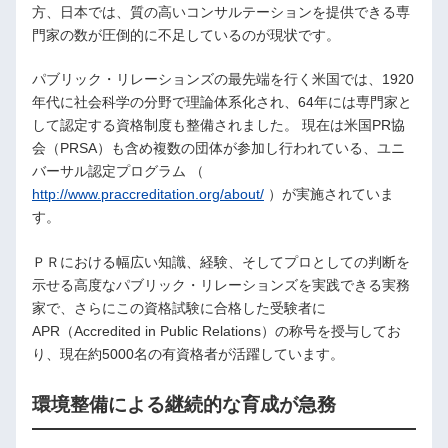
方、日本では、質の高いコンサルテーションを提供できる専
門家の数が圧倒的に不足しているのが現状です。
パブリック・リレーションズの最先端を行く米国では、1920
年代に社会科学の分野で理論体系化され、64年には専門家と
して認定する資格制度も整備されました。 現在は米国PR協
会（PRSA）も含め複数の団体が参加し行われている、ユニ
バーサル認定プログラム （
http://www.praccreditation.org/about/
）が実施されていま
す。
ＰＲにおける幅広い知識、経験、そしてプロとしての判断を
示せる高度なパブリック・リレーションズを実践できる実務
家で、さらにこの資格試験に合格した受験者に
APR（Accredited in Public Relations）の称号を授与してお
り、現在約5000名の有資格者が活躍しています。
環境整備による継続的な育成が急務