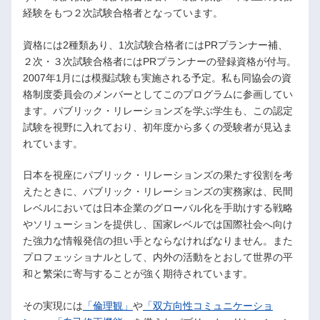
経験をもつ２次試験合格者となっています。
資格には2種類あり、1次試験合格者にはPRプランナー補、
２次・３次試験合格者にはPRプランナーの登録資格が付与。
2007年1月には模擬試験も実施される予定。私も同協会の資
格制度委員会のメンバーとしてこのプログラムに参画してい
ます。パブリック・リレーションズを学ぶ学生も、この認定
試験を視野に入れており、初年度から多くの受験者が見込ま
れています。
日本を視座にパブリック・リレーションズの果たす役割を考
えたときに、パブリック・リレーションズの実務家は、民間
レベルにおいては日本企業のグローバル化を手助けする戦略
やソリューションを提供し、国家レベルでは国際社会へ向け
た強力な情報発信の担い手とならなければなりません。また
プロフェッショナルとして、内外の活動をとおして世界の平
和と繁栄に寄与することが強く期待されています。
その実現には
「倫理観」
や
「双方向性コミュニケーショ