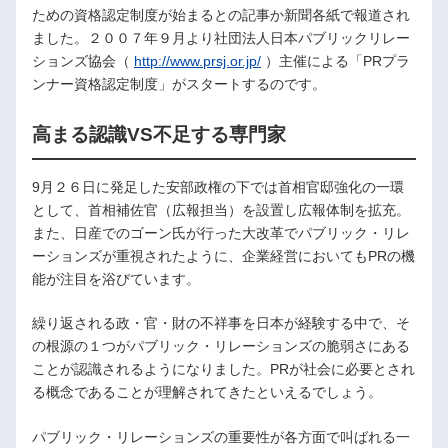
ための資格認定制度が始まるとの記事か新聞各紙で報道され
ました。２００７年９月より社団法人日本パブリックリレー
ションズ協会（
http://www.prsj.or.jp/
）主催による「PRプラ
ンナー資格認定制度」がスタートするのです。
高まる認識VS不足する専門家
9月２６日に発足した安部政権の下では首相官邸強化の一環
として、首相補佐官（広報担当）を設置し広報体制を拡充。
また、日産でのゴーン氏が行った大改革でパブリック・リレ
ーションズが重視されたように、企業経営においてもPRの機
能が注目を浴びています。
繰り返される政・官・財の不祥事を日本が経験する中で、そ
の根源の１つがパブリック・リレーションズの脆弱さにある
ことが認識されるようになりました。PRが社会に必要とされ
る概念であることが理解されてきたといえるでしょう。
パブリック・リレーションズの重要性が各方面で叫ばれる一