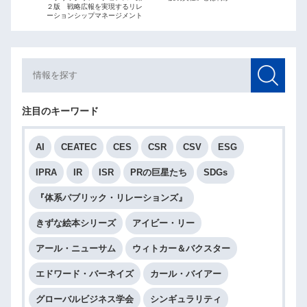
２版 戦略広報を実現するリレ
最短距離
ーションシップマネージメント
略広報」
注目のキーワード
AI
CEATEC
CES
CSR
CSV
ESG
IPRA
IR
ISR
PRの巨星たち
SDGs
『体系パブリック・リレーションズ』
きずな絵本シリーズ
アイビー・リー
アール・ニューサム
ウィトカー＆バクスター
エドワード・バーネイズ
カール・バイアー
グローバルビジネス学会
シンギュラリティ