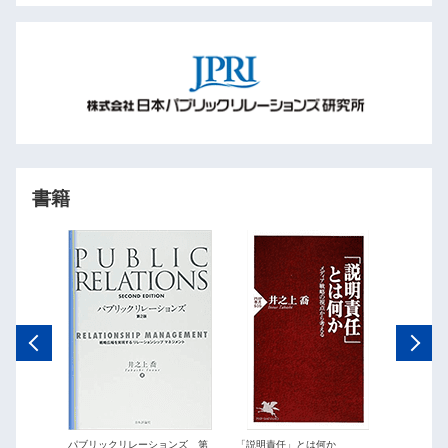
書籍
ations
パブリックリレーションズ 第
「説明責任」とは何か
パブリッ