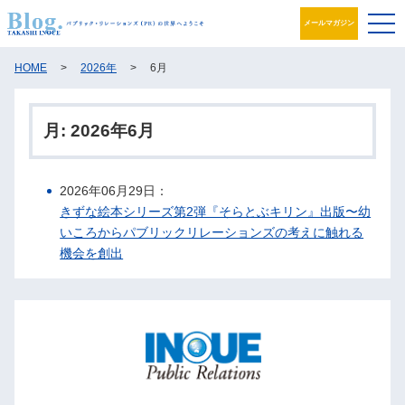
メールマガジン
ブログ
HOME
>
2026年
>
6月
プロフィール
月:
2026年6月
パブリック・リレーションズとは
2026年06月29日：
アカデミック活動
きずな絵本シリーズ第2弾『そらとぶキリン』出版〜幼
いころからパブリックリレーションズの考えに触れる
井之上PRグループ
機会を創出
書籍
お問合せ