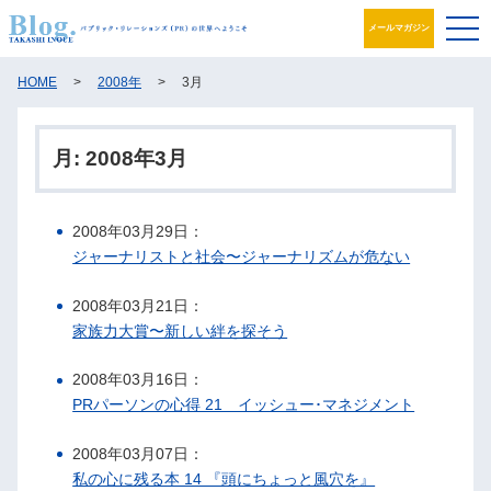
メールマガジン
ブログ
HOME
>
2008年
>
3月
プロフィール
月:
2008年3月
パブリック・リレーションズとは
2008年03月29日：
アカデミック活動
ジャーナリストと社会〜ジャーナリズムが危ない
井之上PRグループ
2008年03月21日：
家族力大賞〜新しい絆を探そう
書籍
2008年03月16日：
お問合せ
PRパーソンの心得 21 イッシュー･マネジメント
2008年03月07日：
私の心に残る本 14 『頭にちょっと風穴を』