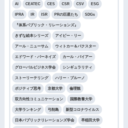
AI
CEATEC
CES
CSR
CSV
ESG
IPRA
IR
ISR
PRの巨星たち
SDGs
『体系パブリック・リレーションズ』
きずな絵本シリーズ
アイビー・リー
アール・ニューサム
ウィトカー＆バクスター
エドワード・バーネイズ
カール・バイアー
グローバルビジネス学会
シンギュラリティ
ストーリーテリング
ハリー・ブルーノ
ポジティブ思考
京都大学
倫理観
双方向性コミュニケーション
国際教養大学
大学ランキング
弓削島
新型コロナウイルス
日本パブリックリレーションズ学会
早稲田大学