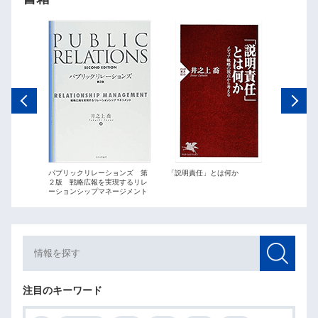
ations
パブリックリレーションズ 第
「説明責任」とは何か
パブリッ
２版 戦略広報を実現するリレ
最短距離
ーションシップマネージメント
略広報」
注目のキーワード