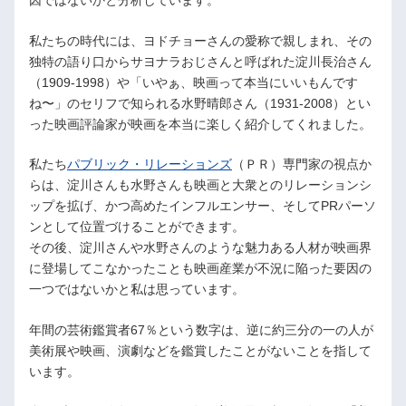
私たちの時代には、ヨドチョーさんの愛称で親しまれ、その
独特の語り口からサヨナラおじさんと呼ばれた淀川長治さん
（1909-1998）や「いやぁ、映画って本当にいいもんです
ね〜」のセリフで知られる水野晴郎さん（1931-2008）とい
った映画評論家が映画を本当に楽しく紹介してくれました。
私たち
パブリック・リレーションズ
（ＰＲ）専門家の視点か
らは、淀川さんも水野さんも映画と大衆とのリレーションシ
ップを拡げ、かつ高めたインフルエンサー、そしてPRパーソ
ンとして位置づけることができます。
その後、淀川さんや水野さんのような魅力ある人材が映画界
に登場してこなかったことも映画産業が不況に陥った要因の
一つではないかと私は思っています。
年間の芸術鑑賞者67％という数字は、逆に約三分の一の人が
美術展や映画、演劇などを鑑賞したことがないことを指して
います。