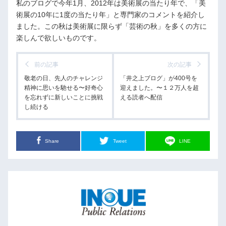
私のブログで今年1月、2012年は美術展の当たり年で、「美
術展の10年に1度の当たり年」と専門家のコメントを紹介し
ました。この秋は美術展に限らず「芸術の秋」を多くの方に
楽しんで欲しいものです。
前の記事
次の記事
敬老の日、先人のチャレンジ
「井之上ブログ」が400号を
精神に思いを馳せる〜好奇心
迎えました。〜１２万人を超
を忘れずに新しいことに挑戦
える読者へ配信
し続ける
Share
Tweet
LINE