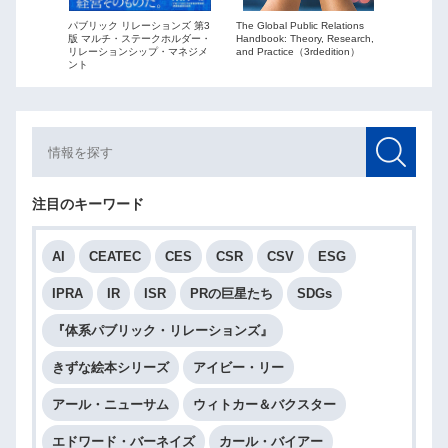
The Global Public Relations
パブリック リレーションズ 第3
ーションズ
Public Re
Handbook: Theory, Research,
版 マルチ・ステークホルダー・
ションを
globaliza
and Practice（3rdedition）
リレーションシップ・マネジメ
ント
注目のキーワード
AI
CEATEC
CES
CSR
CSV
ESG
IPRA
IR
ISR
PRの巨星たち
SDGs
『体系パブリック・リレーションズ』
きずな絵本シリーズ
アイビー・リー
アール・ニューサム
ウィトカー＆バクスター
エドワード・バーネイズ
カール・バイアー