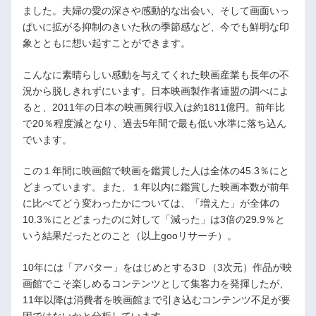
ました。夫婦の愛の深さや感動的な出会い、そして画面いっ
ぱいに拡がる抑制のきいた秋の季節感など、今でも鮮明な印
象とともに想い起すことができます。
こんなに素晴らしい感動を与えてくれた映画産業も長年の不
況から脱しきれずにいます。日本映画製作者連盟の調べによ
ると、2011年の日本の映画興行収入は約1811億円。前年比
で20％程度減となり、過去5年間で最も低い水準に落ち込ん
でいます。
この１年間に映画館で映画を鑑賞した人は全体の45.3％にと
どまっています。また、１年以内に鑑賞した映画本数が前年
に比べてどう変わったかについては、「増えた」が全体の
10.3％にとどまったのに対して「減った」は3倍の29.9％と
いう結果だったとのこと（以上gooリサーチ）。
10年には「アバター」をはじめとする3Ｄ（3次元）作品が映
画館でこそ楽しめるコンテンツとして集客力を発揮したが、
11年以降は消費者を映画館まで引き込むコンテンツ不足が要
因ではないかと分析しています。