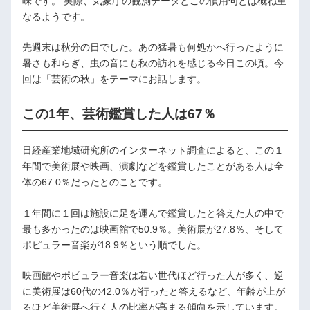
味です。 実際、気象庁の観測データとこの慣用句とは概ね重
なるようです。
先週末は秋分の日でした。あの猛暑も何処かへ行ったように
暑さも和らぎ、虫の音にも秋の訪れを感じる今日この頃。今
回は「芸術の秋」をテーマにお話します。
この1年、芸術鑑賞した人は67％
日経産業地域研究所のインターネット調査によると、この１
年間で美術展や映画、演劇などを鑑賞したことがある人は全
体の67.0％だったとのことです。
１年間に１回は施設に足を運んで鑑賞したと答えた人の中で
最も多かったのは映画館で50.9％。美術展が27.8％、そして
ポピュラー音楽が18.9％という順でした。
映画館やポピュラー音楽は若い世代ほど行った人が多く、逆
に美術展は60代の42.0％が行ったと答えるなど、年齢が上が
るほど美術展へ行く人の比率が高まる傾向を示しています。