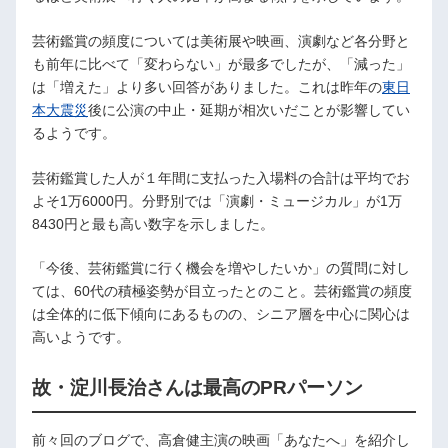
芸術鑑賞の頻度については美術展や映画、演劇など各分野と
も前年に比べて「変わらない」が最多でしたが、「減った」
は「増えた」より多い回答がありました。これは昨年の
東日
本大震災
後に公演の中止・延期が相次いだことが影響してい
るようです。
芸術鑑賞した人が１年間に支払った入場料の合計は平均でお
よそ1万6000円。分野別では「演劇・ミュージカル」が1万
8430円と最も高い数字を示しました。
「今後、芸術鑑賞に行く機会を増やしたいか」の質問に対し
ては、60代の積極姿勢が目立ったとのこと。芸術鑑賞の頻度
は全体的に低下傾向にあるものの、シニア層を中心に関心は
高いようです。
故・淀川長治さんは最高のPRパーソン
前々回のブログで、高倉健主演の映画「あなたへ」を紹介し