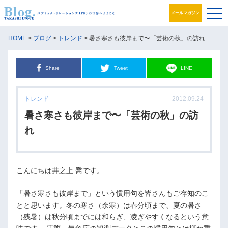
メールマガジン
ブログ
HOME
>
ブログ
>
トレンド
> 暑さ寒さも彼岸まで〜「芸術の秋」の訪れ
プロフィール
Share
Tweet
LINE
パブリック・リレーションズとは
トレンド
2012.09.24
アカデミック活動
暑さ寒さも彼岸まで〜「芸術の秋」の訪
れ
井之上PRグループ
書籍
こんにちは井之上 喬です。
お問合せ
「暑さ寒さも彼岸まで」という慣用句を皆さんもご存知のこ
とと思います。冬の寒さ（余寒）は春分頃まで、夏の暑さ
（残暑）は秋分頃までには和らぎ、凌ぎやすくなるという意