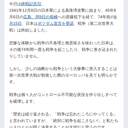
今日は
終戦記念日
。
1941年12月8日の日本軍による真珠湾攻撃に始まり、45年8
月6日の
広島、同9日の長崎
への原爆投下を経て、74年前の
8
月15日
、日本は
ポツダム宣言を受諾
、戦争（第二次世界大
戦）は終結しました。
悲惨な体験から戦争の不条理と無意味さを味わった日本は、
その後74年間一度も戦争を起こしたり、戦争に巻き込まれた
りしていません。
しかし、少しの油断から戦争という大惨事に突入することは
第一次世界大戦が勃発した際のヨーロッパを見ても明らかで
す。
戦争は個々人がコントロール不可能な状況を作り出しすべて
を破壊します。
「歴史は繰り返される」「戦争は忘れたころにやってくる」
と言われていますが、「絶対に戦争を起こさない!」と私たち
一人ひとりが固く決意することが大切だと思うのです。