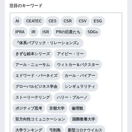
注目のキーワード
AI
CEATEC
CES
CSR
CSV
ESG
IPRA
IR
ISR
PRの巨星たち
SDGs
『体系パブリック・リレーションズ』
きずな絵本シリーズ
アイビー・リー
アール・ニューサム
ウィトカー＆バクスター
エドワード・バーネイズ
カール・バイアー
グローバルビジネス学会
シンギュラリティ
ストーリーテリング
ハリー・ブルーノ
ポジティブ思考
京都大学
倫理観
双方向性コミュニケーション
国際教養大学
大学ランキング
弓削島
新型コロナウイルス