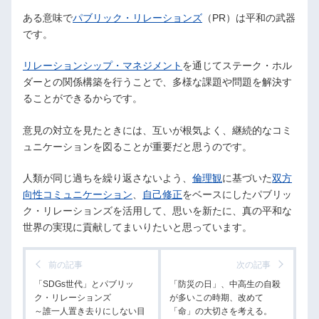
ある意味で
パブリック・リレーションズ
（PR）は平和の武器
です。
リレーションシップ・マネジメント
を通じてステーク・ホル
ダーとの関係構築を行うことで、多様な課題や問題を解決す
ることができるからです。
意見の対立を見たときには、互いが根気よく、継続的なコミ
ュニケーションを図ることが重要だと思うのです。
人類が同じ過ちを繰り返さないよう、
倫理観
に基づいた
双方
向性コミュニケーション
、
自己修正
をベースにしたパブリッ
ク・リレーションズを活用して、思いを新たに、真の平和な
世界の実現に貢献してまいりたいと思っています。
前の記事
次の記事
「SDGs世代」とパブリッ
「防災の日」、中高生の自殺
ク・リレーションズ
が多いこの時期、改めて
～誰一人置き去りにしない目
「命」の大切さを考える。