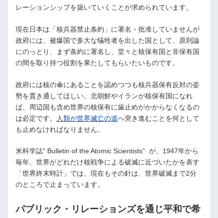
レーションシップを築いていくことが求められています。
現在日本は「核兵器禁止条約」に署名・批准していませんが
政府には、被爆国で多大な犠牲者を出した国として、原則論
にのっとり、まず条約に署名し、堂々と核保有国と非保有国
の間を取り持つ役割を果たしてもらいたいものです。
政府には核の傘にあることを認めつつも核兵器保有反対の姿
勢を貫き通してほしい。北朝鮮やイランが核保有国になれ
ば、周辺国も含め世界の核保有に歯止めがかからなくなるの
は必定です。
人類が世界滅亡の道
へ突き進むことを何として
も止めなければなりません。
米科学誌” Bulletin of the Atomic Scientists” が、1947年から
毎年、世界がどれだけ核戦争による破滅に近づいたかを表す
「世界終末時計」では、現在もその針は、世界破滅まで2分
のところで止まっています。
パブリック・リレーションズを通じ平和で希