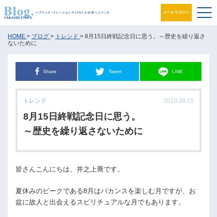
メールマガジン
ブログ
HOME
>
ブログ
>
トレンド
> 8月15日終戦記念日に思う。～歴史を繰り返さ
ないために
プロフィール
Share
Tweet
LINE
パブリック・リレーションズとは
トレンド
2019.08.15
アカデミック活動
8月15日終戦記念日に思う。
井之上PRグループ
～歴史を繰り返さないために
書籍
皆さんこんにちは、井之上喬です。
お問合せ
夏休みのピークである8月はバカンスを楽しむ月ですが、お
盆に故人と出会えるスピリチュアルな月でもあります。