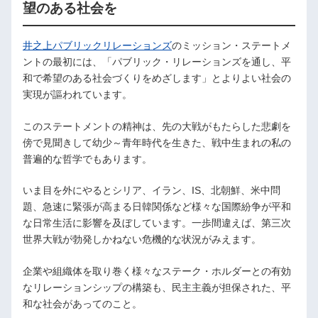
望のある社会を
井之上パブリックリレーションズ
のミッション・ステートメ
ントの最初には、「パブリック・リレーションズを通し、平
和で希望のある社会づくりをめざします」とよりよい社会の
実現が謳われています。
このステートメントの精神は、先の大戦がもたらした悲劇を
傍で見聞きして幼少～青年時代を生きた、戦中生まれの私の
普遍的な哲学でもあります。
いま目を外にやるとシリア、イラン、IS、北朝鮮、米中問
題、急速に緊張が高まる日韓関係など様々な国際紛争が平和
な日常生活に影響を及ぼしています。一歩間違えば、第三次
世界大戦が勃発しかねない危機的な状況がみえます。
企業や組織体を取り巻く様々なステーク・ホルダーとの有効
なリレーションシップの構築も、民主主義が担保された、平
和な社会があってのこと。