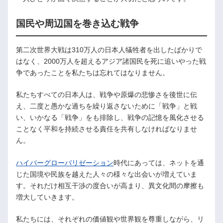
国民や周辺国を巻き込む戦争
第二次世界大戦は310万人の日本人犠牲者を出したばかりで
はなく、2000万人を超えるアジア諸国民を死に追いやった戦
争であったことを私たちは忘れてはなりません。
私たちすべての日本人は、戦争や原爆の悲惨さを後世に伝
え、二度と愚かな過ちを繰り返さないために「戦争」と戦
い、いかなる「戦争」をも排除し、戦争の記憶を風化させる
ことなく平和を持続させる責任を共有しなければなりませ
ん。
ハイパーグローバリゼーション
時代にあっては、ネットを通
じた国境や民族を越えた人々の様々な出会いが増えていま
す。それだけ相互干渉の度合いが高まり、異文化間の摩擦も
増大していきます。
私たちには、それぞれの価値観や世界観を尊重しながら、リ