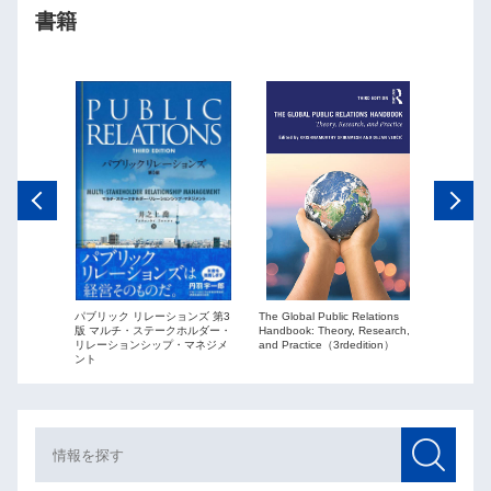
書籍
The Global Public Relations
パブリック リレーションズ 第3
ーションズ
Public Re
Handbook: Theory, Research,
版 マルチ・ステークホルダー・
ションを
globaliza
and Practice（3rdedition）
リレーションシップ・マネジメ
ント