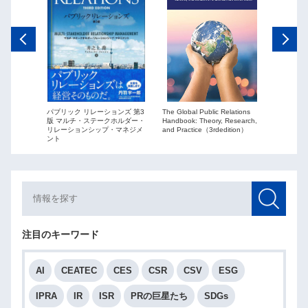
The Global Public Relations
パブリック リレーションズ 第3
ーションズ
Public Re
Handbook: Theory, Research,
版 マルチ・ステークホルダー・
ションを
globaliza
and Practice（3rdedition）
リレーションシップ・マネジメ
ント
注目のキーワード
AI
CEATEC
CES
CSR
CSV
ESG
IPRA
IR
ISR
PRの巨星たち
SDGs