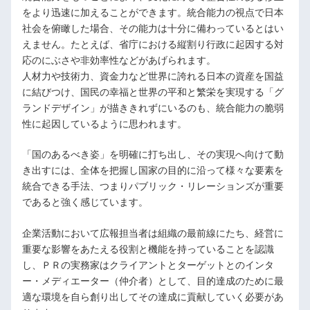
をより迅速に加えることができます。統合能力の視点で日本
社会を俯瞰した場合、その能力は十分に備わっているとはい
えません。たとえば、省庁における縦割り行政に起因する対
応のにぶさや非効率性などがあげられます。
人材力や技術力、資金力など世界に誇れる日本の資産を国益
に結びつけ、国民の幸福と世界の平和と繁栄を実現する「グ
ランドデザイン」が描ききれずにいるのも、統合能力の脆弱
性に起因しているように思われます。
「国のあるべき姿」を明確に打ち出し、その実現へ向けて動
き出すには、全体を把握し国家の目的に沿って様々な要素を
統合できる手法、つまりパブリック・リレーションズが重要
であると強く感じています。
企業活動において広報担当者は組織の最前線にたち、経営に
重要な影響をあたえる役割と機能を持っていることを認識
し、ＰＲの実務家はクライアントとターゲットとのインタ
ー・メディエーター（仲介者）として、目的達成のために最
適な環境を自ら創り出してその達成に貢献していく必要があ