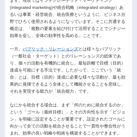
ます。現在ではインテグレーテッド・マーケティング
(integrated marketing)や統合戦略（integrated strategy）あ
るいは事業・経営統合、統合医療というように、ビジネス分
野でひろく使用されるようになっています。そこに共通する
概念は、「複数の要素を結び付けて活用することでシナジー
効果を促し、全体の効率性を高める」ことです。
一方、
パブリック・リレーションズ
とは様々なパブリック
（一般社会・ターゲット）とのリレーションズの総体であ
り、個々の活動を有機的に統合し、最短距離で目標（目的）
達成を可能にする手法です。したがって、ここでいう「統
合」とは、目標（目的）達成に必要な様々な活動が、最も効
果的に発揮できるよう全体として機能させることを意味し、
それを実現する能力が「統合能力」です。
なにかを統合する場合は、まず「何のために統合するのか」
という「ゴール（最終目標）」とその方向性を示す「ビジョ
ン」を明確に設定することが重要です。設定されたゴールに
向かって全ての活動を統合させることで一貫性や整合性がう
まれ、効率の良い戦略や戦術を構築することができます。