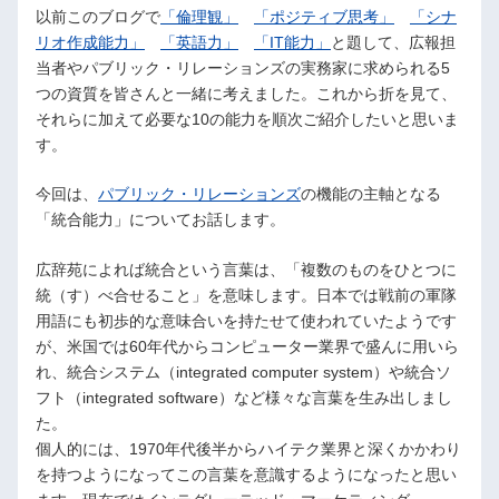
以前このブログで
「倫理観」
「ポジティブ思考」
「シナ
リオ作成能力」
「英語力」
「IT能力」
と題して、広報担
当者やパブリック・リレーションズの実務家に求められる5
つの資質を皆さんと一緒に考えました。これから折を見て、
それらに加えて必要な10の能力を順次ご紹介したいと思いま
す。
今回は、
パブリック・リレーションズ
の機能の主軸となる
「統合能力」についてお話します。
広辞苑によれば統合という言葉は、「複数のものをひとつに
統（す）べ合せること」を意味します。日本では戦前の軍隊
用語にも初歩的な意味合いを持たせて使われていたようです
が、米国では60年代からコンピューター業界で盛んに用いら
れ、統合システム（integrated computer system）や統合ソ
フト（integrated software）など様々な言葉を生み出しまし
た。
個人的には、1970年代後半からハイテク業界と深くかかわり
を持つようになってこの言葉を意識するようになったと思い