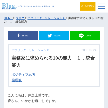
メールマガジン
ブログ
HOME
>
ブログ
>
パブリック・リレーションズ
> 実務家に求められる10の能
力 １．統合能力
プロフィール
Share
Tweet
LINE
パブリック・リレーションズとは
パブリック・リレーションズ
2006.02.24
アカデミック活動
実務家に求められる10の能力 １．統合
井之上PRグループ
能力
ポジティブ思考
書籍
倫理観
お問合せ
こんにちは、井之上喬です。
皆さん、いかがお過ごしですか。