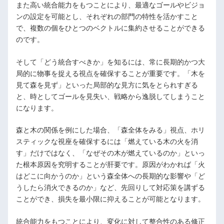
また高い統合能力をもつことにより、最適なゴールやビジョ
ンの設定を可能とし、それぞれの部門の特性を活かすこと
で、複数の個をひとつのベクトルに集約させることができる
のです。
そして「どう統合すべきか」を知るには、常に長期的かつ大
局的に物事を捉える視点を確保することが重要です。「木を
見て森を見ず」といった局部的な見方に気をとられすぎる
と、時としてゴールを見失い、戦略から逸脱してしまうこと
になります。
森と木の関係を例にした場合、「森全体をみる」視点、ホリ
スティックな視座を確保するには「燃えている木の火を消
す」だけではなく、「なぜその木が燃えているのか」といっ
た根本原因を究明することが肝要です。原因がわかれば「火
はどこに向かうのか」という森全体への長期的な影響や「ど
うしたら消火できるのか」など、先回りして対応策を講ずる
ことができ、損失を最小限に抑えることが可能となります。
統合能力をもつことにより、変化に対して整合性のある修正