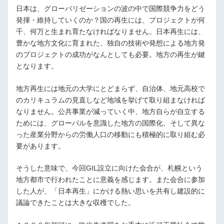
日本は、グローバリゼーションの波の中で国際競争力をどう
発揮・維持していくのか？国の再生には、プロジェクトが何
千、何万と生まれ育たなければなりません。日本再生には、
豊かな地方文化に育まれた、独自の技術や発想による地方発
のプロジェクトの成功がなんとしても必要。地方の再生が鍵
となります。
地方再生には地元の大学にとどまらず、自治体、地元高校で
のカリキュラムの見直しなど地域を挙げて取り組まなければ
なりません。公共事業が減っていく中、地方自らが自立する
ためには、グローバルを意識した地方の国際化、そして異な
った産業分野からの労働人口の移動にも積極的に取り組む必
要があります。
そうした意味で、今回GIL設立に向けた会合が、札幌という
地方都市で行われたことに意義を感じます。また会合に参加
した人が、「日本再生」にかける熱い思いを共有し建設的に
議論できたことは大きな収穫でした。