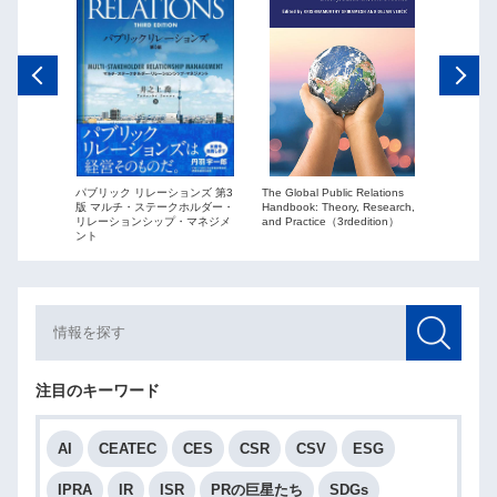
The Global Public Relations
パブリック リレーションズ 第3
ーションズ
Public Re
Handbook: Theory, Research,
版 マルチ・ステークホルダー・
ションを
globaliza
and Practice（3rdedition）
リレーションシップ・マネジメ
ント
注目のキーワード
AI
CEATEC
CES
CSR
CSV
ESG
IPRA
IR
ISR
PRの巨星たち
SDGs