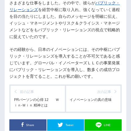
さまざまな仕事をしました。その中で、彼らが
パブリック・
リレーションズ
を経営中枢に取り入れ、強くなっていく過程
を目の当たりにしました。自らのメッセージを明確に伝え、
イッシュ・マネージメントやリスク＆クライシス・マネージ
メントなどをもパブリック・リレーションズの視点で戦略的
に捉えていたのです。
その経験から、日本のイノベーションには、その中枢にパブ
リック・リレーションズを導入することが不可欠であると感
じています。グローバル・イノベーターズＬＬＣの事業発展
にパブリック・リレーションズを導入し、数多くの成功プロ
ジェクトを育てること。これが私の願いです。
前の記事
次の記事
PRパーソンの心得 12 Ｗ
イノベーションの真の意味
ｉｎ-Ｗｉｎ 精神とは
Share
Tweet
LINE