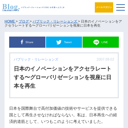
メールマガジン
ブログ
HOME
>
ブログ
>
パブリック・リレーションズ
> 日本のイノベーションをア
クセラレートする〜グローバリゼーションを視座に日本を再生
プロフィール
Share
Tweet
LINE
パブリック・リレーションズとは
パブリック・リレーションズ
2007.09.02
アカデミック活動
日本のイノベーションをアクセラレート
井之上PRグループ
する〜グローバリゼーションを視座に日
本を再生
書籍
お問合せ
日本を国際舞台で高付加価値の技術やサービスを提供できる
国として再生させなければならない。私は、日本再生への経
済的道筋として、いつもこのように考えていました。