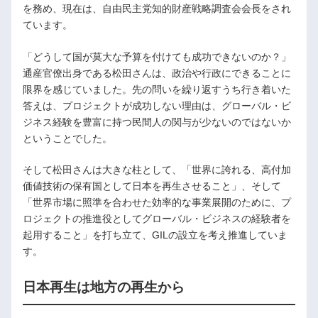
を務め、現在は、自由民主党知的財産戦略調査会会長をされ
ています。
「どうして国が莫大な予算を付けても成功できないのか？」
通産官僚出身である松田さんは、政治や行政にできることに
限界を感じていました。先の問いを繰り返すうち行き着いた
答えは、プロジェクトが成功しない理由は、グローバル・ビ
ジネス経験を豊富に持つ民間人の関与が少ないのではないか
ということでした。
そして松田さんは大きな柱として、「世界に誇れる、高付加
価値技術の保有国として日本を再生させること」、そして
「世界市場に照準を合わせた効率的な事業展開のために、プ
ロジェクトの推進役としてグローバル・ビジネスの経験者を
起用すること」を打ち立て、GILの設立を考え推進していま
す。
日本再生は地方の再生から