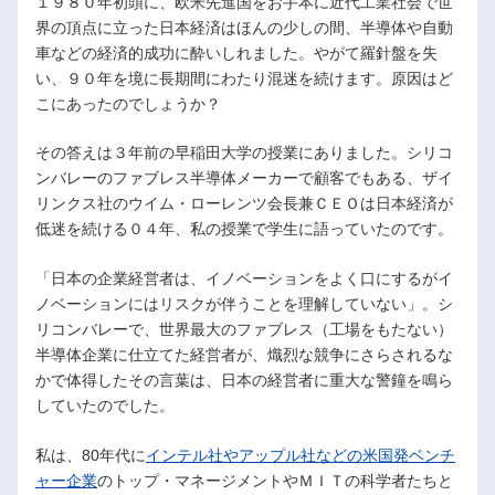
１９８０年初頭に、欧米先進国をお手本に近代工業社会で世
界の頂点に立った日本経済はほんの少しの間、半導体や自動
車などの経済的成功に酔いしれました。やがて羅針盤を失
い、９０年を境に長期間にわたり混迷を続けます。原因はど
こにあったのでしょうか？
その答えは３年前の早稲田大学の授業にありました。シリコ
ンバレーのファブレス半導体メーカーで顧客でもある、ザイ
リンクス社のウイム・ローレンツ会長兼ＣＥＯは日本経済が
低迷を続ける０４年、私の授業で学生に語っていたのです。
「日本の企業経営者は、イノベーションをよく口にするがイ
ノベーションにはリスクが伴うことを理解していない」。シ
リコンバレーで、世界最大のファブレス（工場をもたない）
半導体企業に仕立てた経営者が、熾烈な競争にさらされるな
かで体得したその言葉は、日本の経営者に重大な警鐘を鳴ら
していたのでした。
私は、80年代に
インテル社やアップル社などの米国発ベンチ
ャー企業
のトップ・マネージメントやＭＩＴの科学者たちと