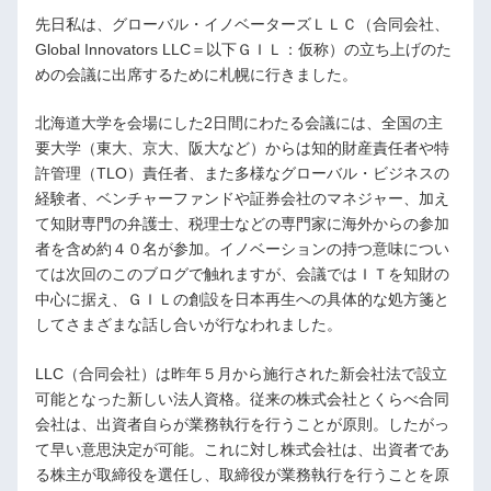
先日私は、グローバル・イノベーターズＬＬＣ（合同会社、
Global Innovators LLC＝以下ＧＩＬ：仮称）の立ち上げのた
めの会議に出席するために札幌に行きました。
北海道大学を会場にした2日間にわたる会議には、全国の主
要大学（東大、京大、阪大など）からは知的財産責任者や特
許管理（TLO）責任者、また多様なグローバル・ビジネスの
経験者、ベンチャーファンドや証券会社のマネジャー、加え
て知財専門の弁護士、税理士などの専門家に海外からの参加
者を含め約４０名が参加。イノベーションの持つ意味につい
ては次回のこのブログで触れますが、会議ではＩＴを知財の
中心に据え、ＧＩＬの創設を日本再生への具体的な処方箋と
してさまざまな話し合いが行なわれました。
LLC（合同会社）は昨年５月から施行された新会社法で設立
可能となった新しい法人資格。従来の株式会社とくらべ合同
会社は、出資者自らが業務執行を行うことが原則。したがっ
て早い意思決定が可能。これに対し株式会社は、出資者であ
る株主が取締役を選任し、取締役が業務執行を行うことを原