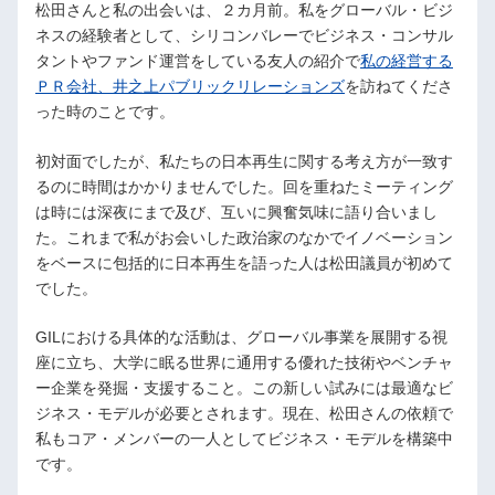
松田さんと私の出会いは、２カ月前。私をグローバル・ビジ
ネスの経験者として、シリコンバレーでビジネス・コンサル
タントやファンド運営をしている友人の紹介で
私の経営する
ＰＲ会社、井之上パブリックリレーションズ
を訪ねてくださ
った時のことです。
初対面でしたが、私たちの日本再生に関する考え方が一致す
るのに時間はかかりませんでした。回を重ねたミーティング
は時には深夜にまで及び、互いに興奮気味に語り合いまし
た。これまで私がお会いした政治家のなかでイノベーション
をベースに包括的に日本再生を語った人は松田議員が初めて
でした。
GILにおける具体的な活動は、グローバル事業を展開する視
座に立ち、大学に眠る世界に通用する優れた技術やベンチャ
ー企業を発掘・支援すること。この新しい試みには最適なビ
ジネス・モデルが必要とされます。現在、松田さんの依頼で
私もコア・メンバーの一人としてビジネス・モデルを構築中
です。