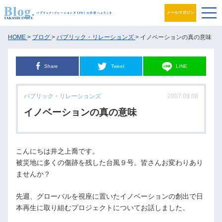
メールマガジン
ブログ
HOME
>
ブログ
>
パブリック・リレーションズ
> イノベーションの真の意味
プロフィール
Share
Tweet
LINE
パブリック・リレーションズとは
パブリック・リレーションズ
2007.09.08
アカデミック活動
イノベーションの真の意味
井之上PRグループ
こんにちは井之上喬です。
書籍
被災地に多くの傷跡を残した台風９号。皆さんお変わりあり
ませんか？
お問合せ
先週、グローバルを視座に置いたイノベーションの創出で日
本再生に取り組むプロジェクトについてお話しました。