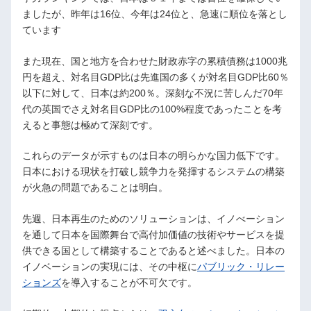
ましたが、昨年は16位、今年は24位と、急速に順位を落とし
ています
また現在、国と地方を合わせた財政赤字の累積債務は1000兆
円を超え、対名目GDP比は先進国の多くが対名目GDP比60％
以下に対して、日本は約200％。深刻な不況に苦しんだ70年
代の英国でさえ対名目GDP比の100%程度であったことを考
えると事態は極めて深刻です。
これらのデータが示すものは日本の明らかな国力低下です。
日本における現状を打破し競争力を発揮するシステムの構築
が火急の問題であることは明白。
先週、日本再生のためのソリューションは、イノべーション
を通して日本を国際舞台で高付加価値の技術やサービスを提
供できる国として構築することであると述べました。日本の
イノベーションの実現には、その中枢に
パブリック・リレー
ションズ
を導入することが不可欠です。