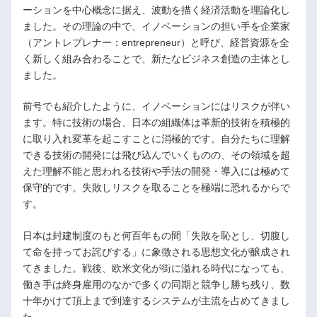
ーションを中心概念に据え、波動を描く経済活動を理論化し
ました。その理論の中で、イノベーションの担い手を企業家
（アントレプレナー：entrepreneur）と呼び、経営資源を全
く新しく組み合わることで、新たなビジネス創造の主体とし
ました。
前号でも紹介したように、イノベーションにはリスクが伴い
ます。特に技術の場合、日本の組織体は革新的技術を積極的
に取り入れ変革を起こすことに消極的です。自分たちに理解
できる技術の開発には飛び込んでいくものの、その領域を超
えた理解不能と思われる技術や手法の開発・導入には極めて
保守的です。失敗しリスクを取ることを極端に恐れるからで
す。
日本は封建制度のもと何百年もの間「失敗を恥とし、切腹し
て命を持ってお詫びする」に象徴される思想文化が醸成され
てきました。戦後、欧米文化が街に溢れる時代になっても、
働き手は終身雇用のなかで多くの同期と競争し勝ち残り、数
十年かけて頂上まで到達するシステムが主流を占めてきまし
た。