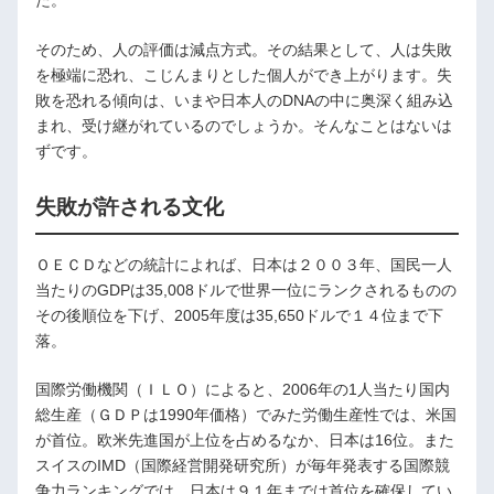
そのため、人の評価は減点方式。その結果として、人は失敗
を極端に恐れ、こじんまりとした個人ができ上がります。失
敗を恐れる傾向は、いまや日本人のDNAの中に奥深く組み込
まれ、受け継がれているのでしょうか。そんなことはないは
ずです。
失敗が許される文化
ＯＥＣＤなどの統計によれば、日本は２００３年、国民一人
当たりのGDPは35,008ドルで世界一位にランクされるものの
その後順位を下げ、2005年度は35,650ドルで１４位まで下
落。
国際労働機関（ＩＬＯ）によると、2006年の1人当たり国内
総生産（ＧＤＰは1990年価格）でみた労働生産性では、米国
が首位。欧米先進国が上位を占めるなか、日本は16位。また
スイスのIMD（国際経営開発研究所）が毎年発表する国際競
争力ランキングでは、日本は９１年までは首位を確保してい