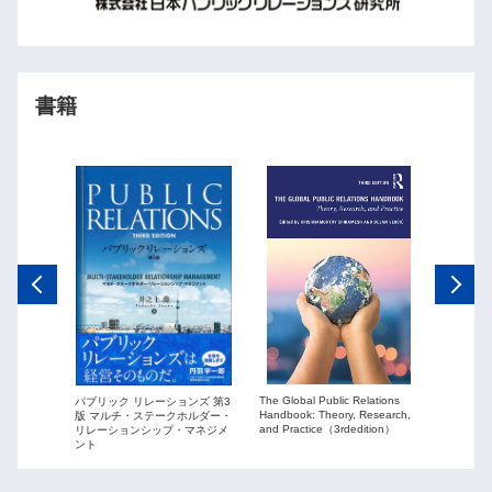
書籍
The Global Public Relations
パブリック リレーションズ 第3
ーションズ
Public Re
Handbook: Theory, Research,
版 マルチ・ステークホルダー・
ションを
globaliza
and Practice（3rdedition）
リレーションシップ・マネジメ
ント