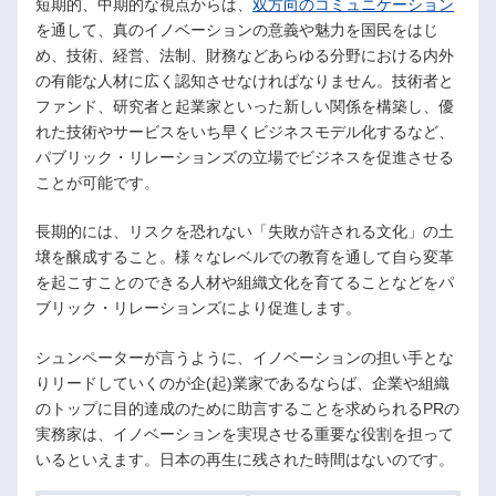
短期的、中期的な視点からは、
双方向のコミュニケーション
を通して、真のイノベーションの意義や魅力を国民をはじ
め、技術、経営、法制、財務などあらゆる分野における内外
の有能な人材に広く認知させなければなりません。技術者と
ファンド、研究者と起業家といった新しい関係を構築し、優
れた技術やサービスをいち早くビジネスモデル化するなど、
パブリック・リレーションズの立場でビジネスを促進させる
ことが可能です。
長期的には、リスクを恐れない「失敗が許される文化」の土
壌を醸成すること。様々なレベルでの教育を通して自ら変革
を起こすことのできる人材や組織文化を育てることなどをパ
ブリック・リレーションズにより促進します。
シュンペーターが言うように、イノベーションの担い手とな
りリードしていくのが企(起)業家であるならば、企業や組織
のトップに目的達成のために助言することを求められるPRの
実務家は、イノベーションを実現させる重要な役割を担って
いるといえます。日本の再生に残された時間はないのです。