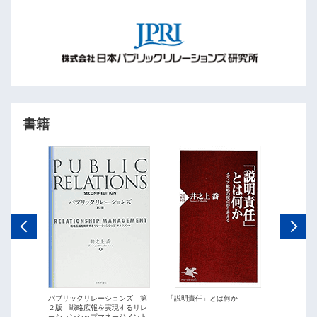
書籍
ations
パブリックリレーションズ 第
「説明責任」とは何か
パブリッ
２版 戦略広報を実現するリレ
最短距離
ーションシップマネージメント
略広報」