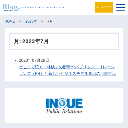
メールマガジン
ブログ
HOME
>
2023年
>
7月
プロフィール
月:
2023年7月
パブリック・リレーションズとは
2023年07月29日：
アカデミック活動
どこまで続く「林檎」の衝撃〜パブリック・リレーシ
ョンズ（PR）と新しいビジネスモデル創出の可能性は
井之上PRグループ
書籍
お問合せ