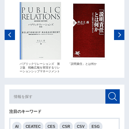
ations
パブリックリレーションズ 第
「説明責任」とは何か
パブリッ
２版 戦略広報を実現するリレ
最短距離
ーションシップマネージメント
略広報」
注目のキーワード
AI
CEATEC
CES
CSR
CSV
ESG