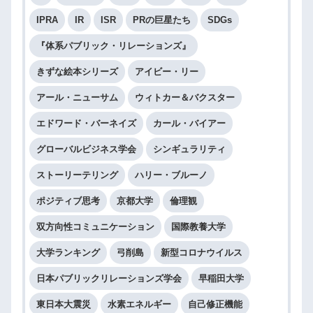
IPRA
IR
ISR
PRの巨星たち
SDGs
『体系パブリック・リレーションズ』
きずな絵本シリーズ
アイビー・リー
アール・ニューサム
ウィトカー＆バクスター
エドワード・バーネイズ
カール・バイアー
グローバルビジネス学会
シンギュラリティ
ストーリーテリング
ハリー・ブルーノ
ポジティブ思考
京都大学
倫理観
双方向性コミュニケーション
国際教養大学
大学ランキング
弓削島
新型コロナウイルス
日本パブリックリレーションズ学会
早稲田大学
東日本大震災
水素エネルギー
自己修正機能