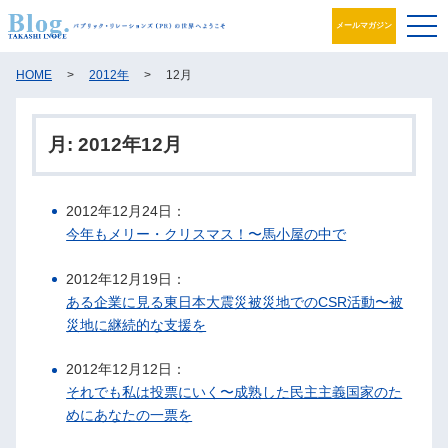
メールマガジン
ブログ
HOME
>
2012年
>
12月
プロフィール
月:
2012年12月
パブリック・リレーションズとは
2012年12月24日：
アカデミック活動
今年もメリー・クリスマス！〜馬小屋の中で
井之上PRグループ
2012年12月19日：
ある企業に見る東日本大震災被災地でのCSR活動〜被
書籍
災地に継続的な支援を
お問合せ
2012年12月12日：
それでも私は投票にいく〜成熟した民主主義国家のた
めにあなたの一票を