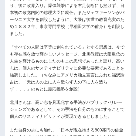
り、後に政界入り。爆弾襲撃による右足切断にも挫けず、日
本初の政党内閣の総理大臣に就任。またジェファーソンがバ
ージニア大学を創設したように、大隈は後世の教育充実のた
め１８８２年、東京専門学校（早稲田大学の前身）を創設し
ました。
「すべての人間は平等に創られている」とする思想は、今で
も存在感を放つ輝かしいメッセージ。北川教授は大隈重信の
人生を輝けるものにしたのもこの思想であったと語り、高い
志は、個人のサスティナビリティに必要な要素であることを
強調しました。（ちなみにアメリカ独立宣言にふれた福沢諭
吉は、「天は人の上に人を造らず人の下に人を造ら
ず．．．」のもとに慶応義塾を創設）
北川さんは、高い志を具現化する手法がパブリック･リレー
ションズであるとして、その手法を自分のものにすることで
個人のサスティナビリティが実現できるとしました。
また自身の志にも触れ、「日本が現在抱える800兆円の借金