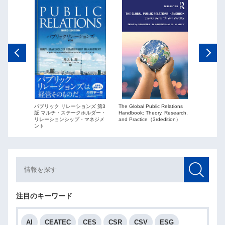
The Global Public Relations
パブリック リレーションズ 第3
ーションズ
Public Re
Handbook: Theory, Research,
版 マルチ・ステークホルダー・
ションを
globaliza
and Practice（3rdedition）
リレーションシップ・マネジメ
ント
注目のキーワード
AI
CEATEC
CES
CSR
CSV
ESG