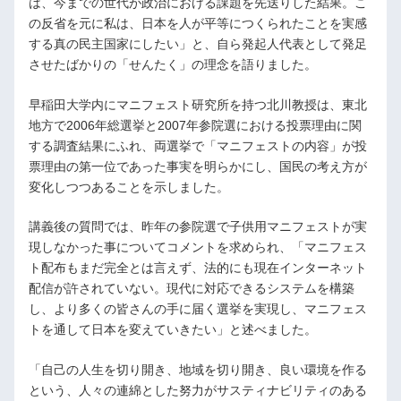
は、今までの世代が政治における課題を先送りした結果。こ
の反省を元に私は、日本を人が平等につくられたことを実感
する真の民主国家にしたい」と、自ら発起人代表として発足
させたばかりの「せんたく」の理念を語りました。
早稲田大学内にマニフェスト研究所を持つ北川教授は、東北
地方で2006年総選挙と2007年参院選における投票理由に関
する調査結果にふれ、両選挙で「マニフェストの内容」が投
票理由の第一位であった事実を明らかにし、国民の考え方が
変化しつつあることを示しました。
講義後の質問では、昨年の参院選で子供用マニフェストが実
現しなかった事についてコメントを求められ、「マニフェス
ト配布もまだ完全とは言えず、法的にも現在インターネット
配信が許されていない。現代に対応できるシステムを構築
し、より多くの皆さんの手に届く選挙を実現し、マニフェス
トを通して日本を変えていきたい」と述べました。
「自己の人生を切り開き、地域を切り開き、良い環境を作る
という、人々の連綿とした努力がサスティナビリティのある