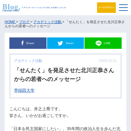
メールマガジン
ブログ
HOME
>
ブログ
>
アカデミック活動
> 「せんたく」を発足させた北川正恭さ
んからの若者へのメッセージ
プロフィール
Share
Tweet
LINE
パブリック・リレーションズとは
アカデミック活動
2008.02.01
アカデミック活動
「せんたく」を発足させた北川正恭さん
井之上PRグループ
からの若者へのメッセージ
早稲田大学
書籍
お問合せ
こんにちは、井之上喬です。
皆さん、いかがお過ごしですか。
「日本を民主国家にしたい」、35年間の政治人生を歩んだ北