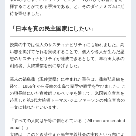
揮することができる手法である」と、そのダイナミズムに期
待を寄せました。
「日本を真の民主国家にしたい」
授業の中では個人のサスティナビリティにも触れました。高
い志を掲げてそれを実現することで、個人や各人が生んだ思
想のサスティナビリティが達成できるとして、早稲田大学の
創始者、大隈重信を例に挙げました。
幕末の鍋島藩（現佐賀県）に生まれた重信は、藩校弘道館を
経て、1856年から長崎の出島で蘭学や商学を学びました。こ
の頃長崎にいた宣教師フルベッキを通して、米国独立宣言を
起草した第3代大統領トーマス･ジェファーソンの独立宣言の
一文に触れたといいます。
「すべての人間は平等に創られている（ All men are created
equal.）」
大隈は、このとき芽生えた民主主義社会の実現という志によ