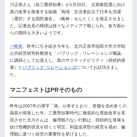
川正恭さん（前三重県知事）が1月20日、 次期衆院選に向け
真の改革を推進する組織「地域・生活者起点で日本を洗濯
（選択）する国民連合」（略称：せんたく）を発足させまし
た。記者会見の模様は様々なメディアで報じられ、各方面か
らの期待も大きいようです。
一昨年
、昨年に引き続き今年も、北川正恭早稲田大学大学院
公共経営研究科教授を「パブリック・リレーションズ概論」
に講師としてお迎えし、真のサスティナビリティ（持続的発
展）と
パブリック･リレーションズ
についてお話頂きまし
た。
マニフェストはPRそのもの
昨年は2007年の漢字「偽」が表すとおり、老舗を含め多くの
偽装が発覚した年。三重県知事時代に徹底的な県政改革を実
現させた北川さんは、倫理観のない行動は、持続的な発展を
妨げ危機的状況を招くと明言。利益追求型の経営を戒め、倫
理観に基づく経営の重要性を挙げました。