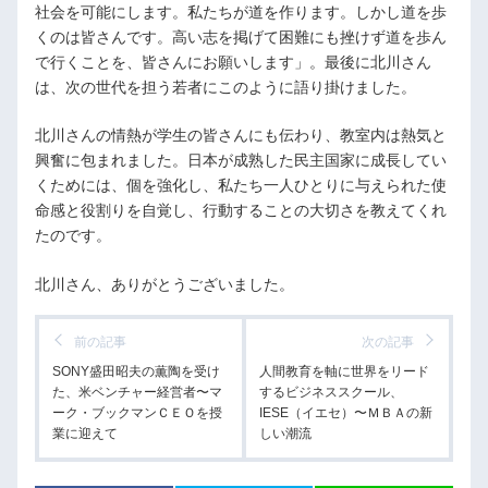
社会を可能にします。私たちが道を作ります。しかし道を歩
くのは皆さんです。高い志を掲げて困難にも挫けず道を歩ん
で行くことを、皆さんにお願いします」。最後に北川さん
は、次の世代を担う若者にこのように語り掛けました。
北川さんの情熱が学生の皆さんにも伝わり、教室内は熱気と
興奮に包まれました。日本が成熟した民主国家に成長してい
くためには、個を強化し、私たち一人ひとりに与えられた使
命感と役割りを自覚し、行動することの大切さを教えてくれ
たのです。
北川さん、ありがとうございました。
前の記事
次の記事
SONY盛田昭夫の薫陶を受け
人間教育を軸に世界をリード
た、米ベンチャー経営者〜マ
するビジネススクール、
ーク・ブックマンＣＥＯを授
IESE（イエセ）〜ＭＢＡの新
業に迎えて
しい潮流