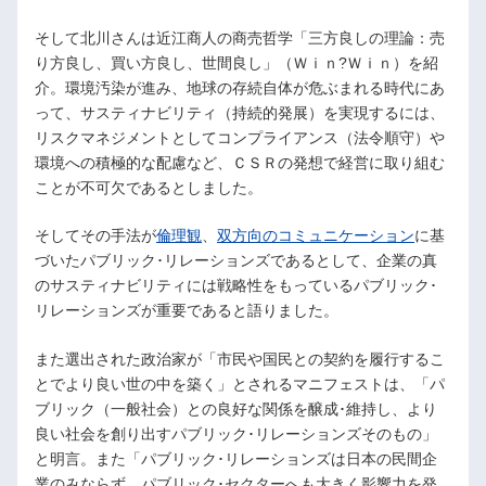
そして北川さんは近江商人の商売哲学「三方良しの理論：売
り方良し、買い方良し、世間良し」（Ｗｉｎ?Ｗｉｎ）を紹
介。環境汚染が進み、地球の存続自体が危ぶまれる時代にあ
って、サスティナビリティ（持続的発展）を実現するには、
リスクマネジメントとしてコンプライアンス（法令順守）や
環境への積極的な配慮など、ＣＳＲの発想で経営に取り組む
ことが不可欠であるとしました。
そしてその手法が
倫理観
、
双方向のコミュニケーション
に基
づいたパブリック･リレーションズであるとして、企業の真
のサスティナビリティには戦略性をもっているパブリック･
リレーションズが重要であると語りました。
また選出された政治家が「市民や国民との契約を履行するこ
とでより良い世の中を築く」とされるマニフェストは、「パ
ブリック（一般社会）との良好な関係を醸成･維持し、より
良い社会を創り出すパブリック･リレーションズそのもの」
と明言。また「パブリック･リレーションズは日本の民間企
業のみならず、パブリック･セクターへも大きく影響力を発