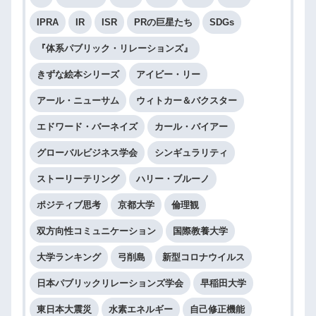
IPRA
IR
ISR
PRの巨星たち
SDGs
『体系パブリック・リレーションズ』
きずな絵本シリーズ
アイビー・リー
アール・ニューサム
ウィトカー＆バクスター
エドワード・バーネイズ
カール・バイアー
グローバルビジネス学会
シンギュラリティ
ストーリーテリング
ハリー・ブルーノ
ポジティブ思考
京都大学
倫理観
双方向性コミュニケーション
国際教養大学
大学ランキング
弓削島
新型コロナウイルス
日本パブリックリレーションズ学会
早稲田大学
東日本大震災
水素エネルギー
自己修正機能