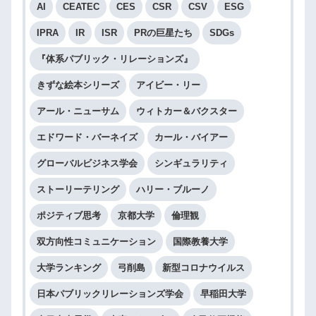
AI
CEATEC
CES
CSR
CSV
ESG
IPRA
IR
ISR
PRの巨星たち
SDGs
『体系パブリック・リレーションズ』
きずな絵本シリーズ
アイビー・リー
アール・ニューサム
ウィトカー＆バクスター
エドワード・バーネイズ
カール・バイアー
グローバルビジネス学会
シンギュラリティ
ストーリーテリング
ハリー・ブルーノ
ポジティブ思考
京都大学
倫理観
双方向性コミュニケーション
国際教養大学
大学ランキング
弓削島
新型コロナウイルス
日本パブリックリレーションズ学会
早稲田大学