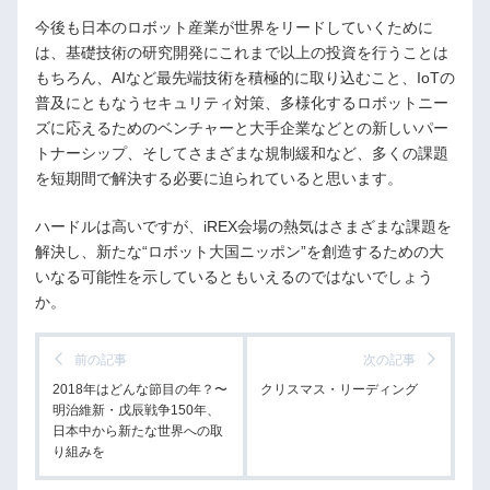
今後も日本のロボット産業が世界をリードしていくために
は、基礎技術の研究開発にこれまで以上の投資を行うことは
もちろん、AIなど最先端技術を積極的に取り込むこと、IoTの
普及にともなうセキュリティ対策、多様化するロボットニー
ズに応えるためのベンチャーと大手企業などとの新しいパー
トナーシップ、そしてさまざまな規制緩和など、多くの課題
を短期間で解決する必要に迫られていると思います。
ハードルは高いですが、iREX会場の熱気はさまざまな課題を
解決し、新たな“ロボット大国ニッポン”を創造するための大
いなる可能性を示しているともいえるのではないでしょう
か。
前の記事
次の記事
2018年はどんな節目の年？〜
クリスマス・リーディング
明治維新・戊辰戦争150年、
日本中から新たな世界への取
り組みを