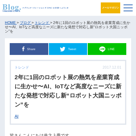
メールマガジン
ブログ
HOME
>
ブログ
>
トレンド
> 2年に1回のロボット展の熱気を産業育成に生か
せ〜AI、IoTなど高度なニーズに新たな発想で対応し新“ロボット大国ニッポ
ン”を
プロフィール
Share
Tweet
LINE
パブリック・リレーションズとは
アカデミック活動
トレンド
2017.12.01
2年に1回のロボット展の熱気を産業育成
井之上PRグループ
に生かせ〜AI、IoTなど高度なニーズに新
書籍
たな発想で対応し新“ロボット大国ニッポ
ン”を
お問合せ
AI
皆さんこんにちは井之上喬です。