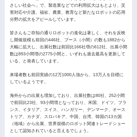
さしい社会へ」で、製造業などでの利用拡大はもとより、災
害対応や介護、福祉、農業、教育など新たなロボットの応用
分野の拡大をアピールしています。
皆さんもご存知の通りロボットの進化は著しく、それを反映
し開催規模も前回の446社、ブース（小間）の数も1882から
大幅に拡大し、出展社数は前回比166社増の612社、出展小間
数は893小間増の2775小間と、いずれも過去最高を更新して
いる、と発表しています。
来場者数も前回実績の12万1000人強から、13万人を目標に
しているようです。
海外からの出展も増加しており、出展社数は80社、252小間
で前回比23社、93小間増となっており、米国、ドイツ、フラ
ンス、イタリア、スイス、ハンガリー、デンマーク、オース
トリア、カナダ、スロバキア、中国、台湾、韓国の13カ国
（地域）から出展、世界規模のロボット関連トレードショー
として認知されていると言えるでしょう。