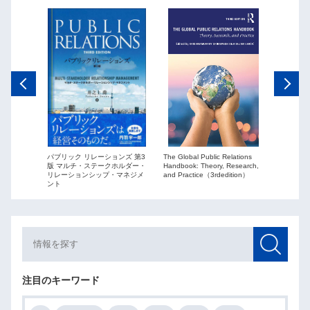
The Global Public Relations
パブリック リレーションズ 第3
ーションズ
Public Re
Handbook: Theory, Research,
版 マルチ・ステークホルダー・
ションを
globaliza
and Practice（3rdedition）
リレーションシップ・マネジメ
ント
注目のキーワード