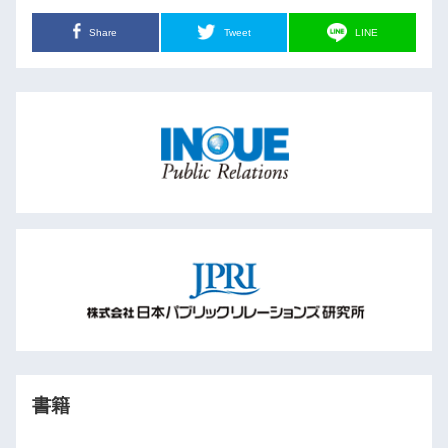
Share
Tweet
LINE
書籍