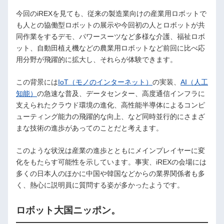
今回のiREXを見ても、従来の製造業向けの産業用ロボットで
も人との協働型ロボットの展示や今回初の人とロボットが共
同作業をするデモ、パワースーツなど多様な介護、福祉ロボ
ット、自動田植え機などの農業用ロボットなど前回に比べ応
用分野が飛躍的に拡大し、それらが体験できます。
この背景には
IoT（モノのインターネット）
の実装、
AI（人工
知能）
の急速な普及、データセンター、高度通信インフラに
支えられたクラウド環境の進化、高性能半導体によるコンピ
ューティング能力の飛躍的な向上、など同時並行的にさまざ
まな技術の進歩があってのことだと考えます。
このような状況は産業の進歩とともにメインプレイヤーに変
化をもたらす可能性を示しています。事実、iREXの会場には
多くの日本人のほかに中国や韓国などからの業界関係者も多
く、熱心に説明員に質問する姿が多かったようです。
ロボット大国ニッポン。