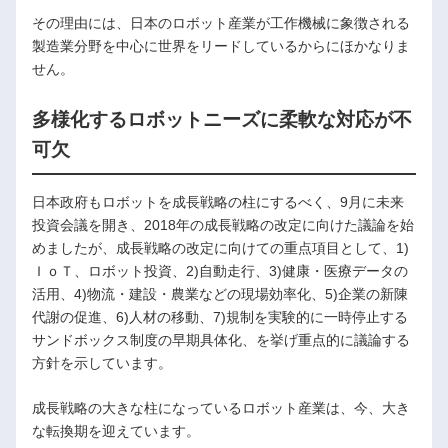
その理由には、日本のロボット産業が工作機械に象徴される
製造業分野を中心に世界をリードしているからにほかなりま
せん。
多様化するロボットニーズに柔軟な対応が不
可欠
日本政府もロボットを成長戦略の柱にするべく、9月に未来
投資会議を開き、2018年の成長戦略の改定に向けた議論を始
めましたが、成長戦略の改定に向けての重点項目として、1)
ＩｏＴ、ロボット投資、2)自動走行、3)健康・医療データの
活用、4)物流・建設・農業などの現場効率化、5)企業の新陳
代謝の促進、6)人材の移動、7)規制を実験的に一時停止する
サンドボックス制度の早期具体化、を挙げ重点的に議論する
方針を示しています。
成長戦略の大きな柱になっているロボット産業は、今、大き
な転換期を迎えています。