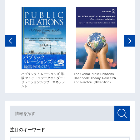
The Global Public Relations
パブリック リレーションズ 第3
ーションズ
Public Re
Handbook: Theory, Research,
版 マルチ・ステークホルダー・
ションを
globaliza
and Practice（3rdedition）
リレーションシップ・マネジメ
ント
注目のキーワード