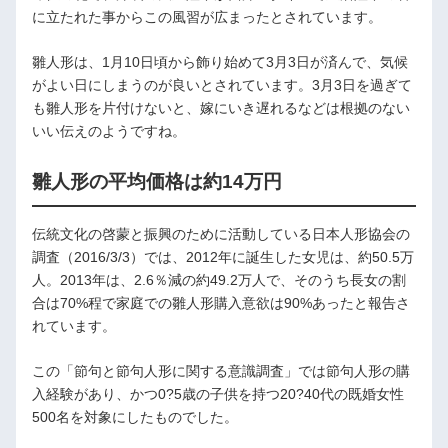
に立たれた事からこの風習が広まったとされています。
雛人形は、1月10日頃から飾り始めて3月3日が済んで、気候
がよい日にしまうのが良いとされています。3月3日を過ぎて
も雛人形を片付けないと、嫁にいき遅れるなどは根拠のない
いい伝えのようですね。
雛人形の平均価格は約14万円
伝統文化の啓蒙と振興のために活動している日本人形協会の
調査（2016/3/3）では、2012年に誕生した女児は、約50.5万
人。2013年は、2.6％減の約49.2万人で、そのうち長女の割
合は70%程で家庭での雛人形購入意欲は90%あったと報告さ
れています。
この「節句と節句人形に関する意識調査」では節句人形の購
入経験があり、かつ0?5歳の子供を持つ20?40代の既婚女性
500名を対象にしたものでした。