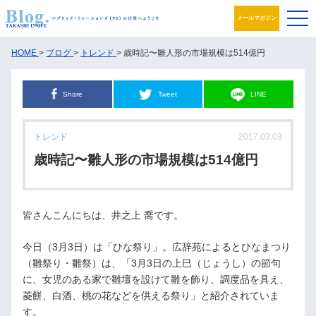
メールマガジン
ブログ
HOME
>
ブログ
>
トレンド
> 歳時記〜雛人形の市場規模は514億円
プロフィール
Share
Tweet
LINE
パブリック・リレーションズとは
トレンド
2017.03.03
アカデミック活動
歳時記〜雛人形の市場規模は514億円
井之上PRグループ
皆さんこんにちは、井之上 喬です。
書籍
今日（3月3日）は「ひな祭り」。広辞苑によるとひなまつり
お問合せ
（雛祭り・雛祭）は、「3月3日の上巳（じょうし）の節句
に、女児のある家で雛壇を設けて雛を飾り、調度品を具え、
菱餅、白酒、桃の花などを供える祭り」と紹介されていま
す。