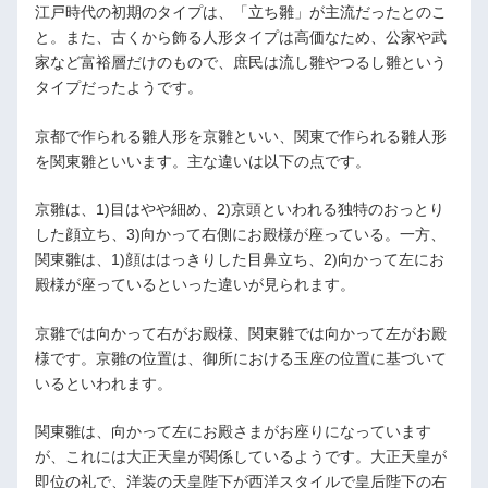
江戸時代の初期のタイプは、「立ち雛」が主流だったとのこ
と。また、古くから飾る人形タイプは高価なため、公家や武
家など富裕層だけのもので、庶民は流し雛やつるし雛という
タイプだったようです。
京都で作られる雛人形を京雛といい、関東で作られる雛人形
を関東雛といいます。主な違いは以下の点です。
京雛は、1)目はやや細め、2)京頭といわれる独特のおっとり
した顔立ち、3)向かって右側にお殿様が座っている。一方、
関東雛は、1)顔ははっきりした目鼻立ち、2)向かって左にお
殿様が座っているといった違いが見られます。
京雛では向かって右がお殿様、関東雛では向かって左がお殿
様です。京雛の位置は、御所における玉座の位置に基づいて
いるといわれます。
関東雛は、向かって左にお殿さまがお座りになっています
が、これには大正天皇が関係しているようです。大正天皇が
即位の礼で、洋装の天皇陛下が西洋スタイルで皇后陛下の右