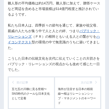
雛人形の平均価格は約14万円。雛人形に加えて、贈答ケース
など周辺を含めると市場規模は514億円程度と推計されてい
るようです。
私たち日本人は、四季折々の節句を通じて、家族や祖父母、
親戚の人たちが集う中で人と人との絆、つまり
パブリック・
リレーションズ
（ＰＲ）の根幹ともいえる人との繋がりを
ハ
イコンテクスト
型の環境の中で無意識のうちに築いてきまし
た。
こうした日本の伝統文化を次代に伝えていくことの大切さを
パブリック・リレーションズの視点からも改めて感じた一日
でした。
前の記事
次の記事
五七五の川柳に見る世相〜
海外が注目する日本の桜前
SNS時代のクールな日本文化
線〜桜はリレーションシッ
として定着
プ・マネジメントのキーワー
ド