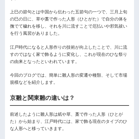
上巳の節句とは中国から伝わった五節句の一つで、三月上旬
の巳の日に、草や藁で作った人形（ひとがた）で自分の体を
撫でて穢れを移し、それを川に流すことで厄払いや邪気祓い
を行う風習がありました。
江戸時代になると人形作りの技術が向上したことで、川に流
すのではなく家で飾るように変化し、これが現在のひな祭り
の由来となったといわれています。
今回のブログでは、簡単に雛人形の変遷や種類、そして市場
規模などを紹介します。
京雛と関東雛の違いは？
前述したように雛人形は紙や草、藁で作った人形（ひとが
た）から始まり、江戸時代には、家で飾る現在のタイプのひ
な人形へと移っていきます。