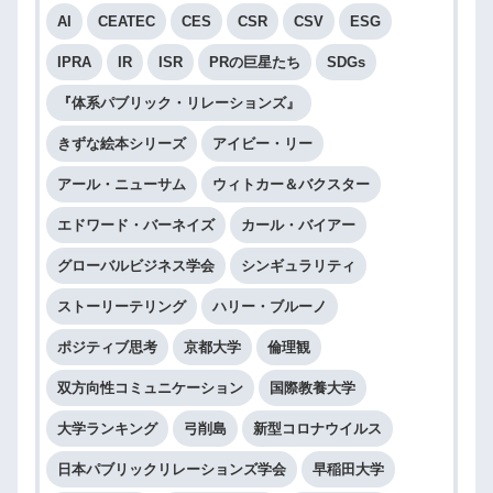
AI
CEATEC
CES
CSR
CSV
ESG
IPRA
IR
ISR
PRの巨星たち
SDGs
『体系パブリック・リレーションズ』
きずな絵本シリーズ
アイビー・リー
アール・ニューサム
ウィトカー＆バクスター
エドワード・バーネイズ
カール・バイアー
グローバルビジネス学会
シンギュラリティ
ストーリーテリング
ハリー・ブルーノ
ポジティブ思考
京都大学
倫理観
双方向性コミュニケーション
国際教養大学
大学ランキング
弓削島
新型コロナウイルス
日本パブリックリレーションズ学会
早稲田大学