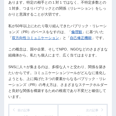
あります。特定の相手との１対１ではなく、不特定多数との
１対多、つまりパブリックとの関係（リレーション）をしっ
かりと意識することが大切です。
私が50年以上にわたり取り組んできたパブリック・リレーシ
ョンズ（PR）のベースをなすのは、「
倫理観
」に基づいた
「
双方向性コミュニケーション
」と「
自己修正機能
」です。
この概念は、国や企業、そしてNPO、NGOなどのさまざまな
組織体から、私たち個人にまで、広く当てはまります。
SNSに人々が集まるのは、多様な人々と交わり、関係を築き
たいからです。コミュニケーションツールがどんなに進化し
ようとも、上に掲げた３つの要素からなるパブリック・リレ
ーションズ（PR）の考え方は、さまざまなステークホルダー
と良好な関係を構築するための根底であり不変だと確信して
います。
前の記事
次の記事