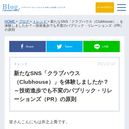
メールマガジン
ブログ
HOME
>
ブログ
>
トレンド
> 新たなSNS「クラブハウス（Clubhouse）」を
体験しましたか？～技術進歩でも不変のパブリック・リレーションズ（PR）
の原則
プロフィール
Share
Tweet
LINE
パブリック・リレーションズとは
アカデミック活動
トレンド
2021.02.10
新たなSNS「クラブハウス
井之上PRグループ
（Clubhouse）」を体験しましたか？
書籍
～技術進歩でも不変のパブリック・リレ
ーションズ（PR）の原則
お問合せ
皆さんこんにちは井之上喬です。