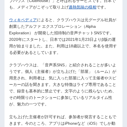
ブハウス（Clubhouse）」と呼ばれるサービスです。日本で
も、メディアがこぞって取り上げ
過熱気味の様相
です。
ウィキペディア
によると、クラブハウスは元グーグル社員が
創業したアルファ エクスプロレーション（Alpha
Exploration） が開発した招待制の音声チャットSNSです。
2020年にスタートし、日本では2021年1月23日よりβ版の運
用が始まりました。また、利用は18歳以上で、本名を使用す
る必要があるとしています。
クラブハウスは、「音声系SNS」と紹介されることが多いよ
うです。個人（主催者）が立ち上げた「部屋」（ルーム）が
用意され、利用者は、気に入った部屋に入って主催者やスピ
ーカーの話を聞きます。大きな特徴はライブ専用であること
で、録音も基本的に禁止です。文字のように残らないため、
その時限りのトークショーに参加しているリアルタイム性
が、魅力の一つです。
立ち上げた主催者が許可すれば、参加者が発言することもで
きます。今のところ、アプリはiPhoneなど（iOS）でしか動