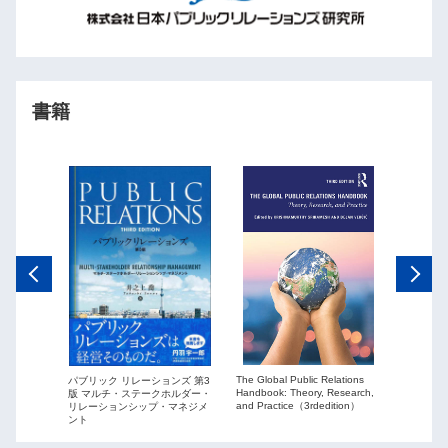
書籍
The Global Public Relations
パブリック リレーションズ 第3
ーションズ
Public Re
Handbook: Theory, Research,
版 マルチ・ステークホルダー・
ションを
globaliza
and Practice（3rdedition）
リレーションシップ・マネジメ
ント