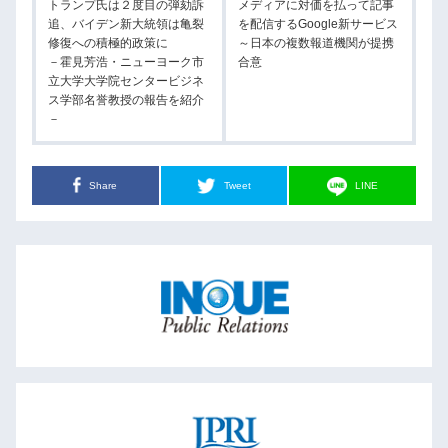
トランプ氏は２度目の弾劾訴
メディアに対価を払って記事
追、バイデン新大統領は亀裂
を配信するGoogle新サービス
修復への積極的政策に
～日本の複数報道機関が提携
－霍見芳浩・ニューヨーク市
合意
立大学大学院センタービジネ
ス学部名誉教授の報告を紹介
－
Share
Tweet
LINE