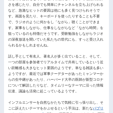
さを感じたり、自分でも簡単にチャンネルを立ち上げられる
など、急激なヒットの要因は他にも多く見つけられそうで
す。画面を見たり、キーボードを使ったりすることも不要
で、ラジオのように何かをし「ながら」聴くことができま
す。家事をしながら、仕事をしながらなど「ながら時間」を
狙っているのも特徴だそうです。受験勉強をしながらラジオ
の深夜放送を聞いていた私たちの世代にも、すっと受け入れ
られるかもしれませんね。
話し手として有名人、著名人が多く出ていること、そして、
一つの部屋を参加者でリアルタイムで共有しているという近
い距離感も大きなヒット要因のようです。単なる雑談も多い
ようですが、最近では軍事クーデターがあったミャンマーか
らの生中継があったり、ハーバード大卒の医師が新型コロナ
について解説したりなど、タイムリーなテーマに沿った情報
伝達、議論も活発に起こっているようです。
インフルエンサーを自然なかたちで気軽に引っ張り出し、そ
こに訴えたいテーマをかぶせるという手法は、新たな
パブリ