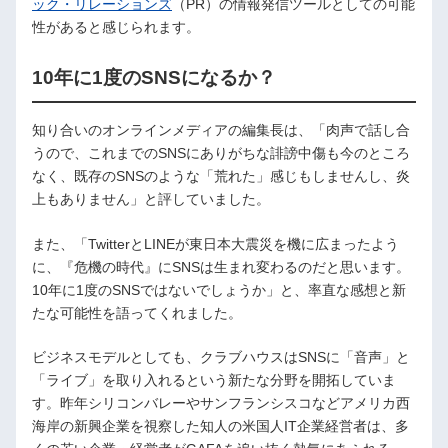
ック・リレーションズ
（PR）の情報発信ツールとしての可能
性があると感じられます。
10年に1度のSNSになるか？
知り合いのオンラインメディアの編集長は、「肉声で話し合
うので、これまでのSNSにありがちな誹謗中傷も今のところ
なく、既存のSNSのような「荒れた」感じもしませんし、炎
上もありません」と評していました。
また、「TwitterとLINEが東日本大震災を機に広まったよう
に、『危機の時代』にSNSは生まれ変わるのだと思います。
10年に1度のSNSではないでしょうか」と、率直な感想と新
たな可能性を語ってくれました。
ビジネスモデルとしても、クラブハウスはSNSに「音声」と
「ライブ」を取り入れるという新たな分野を開拓していま
す。昨年シリコンバレーやサンフランシスコなどアメリカ西
海岸の新興企業を視察した知人の米国人IT企業経営者は、多