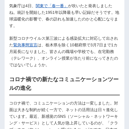
気象庁は4日、
関東で「春一番」
が吹いたと発表しました
ね。統計を開始した1951年以降最も早い記録だそうです。地
球温暖化の影響で、春の訪れも加速したのかと心配になりま
す。
新型コロナウイルス第三波による感染拡大に対応して出され
た
緊急事態宣言
は、栃木県を除く10都府県で3月7日まで1カ
月延長になりました。皆さんの職場や学校でも、在宅勤務
（テレワーク）、オンライン授業が当たり前になってきたの
ではないでしょうか。
コロナ禍での新たなコミュニケーションツー
ルの進化
コロナ禍で、コミュニケーションの方法は一変しました。対
面は大きな制約が続く一方で、ネットの活用法は日々進化し
ています。最近、新感覚のSNS（ソーシャル・ネットワーキ
ング・サービス）として人気が急上昇しているのが、「クラ