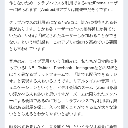
作しないため、クラブハウスを利用できるのはiPhoneユーザ
ーに限られます（Android用アプリは開発中だそうです）。
クラブハウスの利用者になるためには、誰かに招待される必
要があります。しかも各ユーザーは2つの招待状しか持てな
いため、いわば「限定されたユーザーしか加わることができ
ない」という特別感も、このアプリの魅力を高めている要因
とも言われています。
音声のみ、ライブ専用という仕組みは、私たちが日常的に使
っているLINE、Twitter、Facebook、InstagramなどのSNSと
は全く異なるプラットフォームで、「誰でも配信できるラジ
オ」と表現する人もいるようです。リアルタイムの音声コミ
ュニケーションというと、ビデオ会議のズーム（Zoom)を思
い浮かべる人も多いと思いますが、ズームは限られたメンバ
ーによる会議であるのに対し、クラブハウスでは利用者は興
味のある部屋を探し、入って聞くことができる点が大きな違
いととらえるとわかりやすいと思います。
顔を出す必要もなく、音を聞くだけというラジオ感覚に新鮮