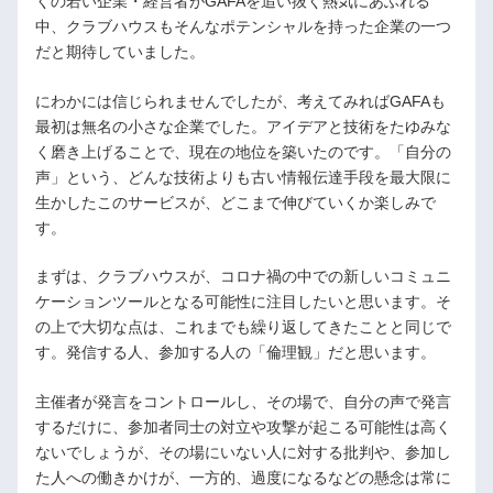
くの若い企業・経営者がGAFAを追い抜く熱気にあふれる
中、クラブハウスもそんなポテンシャルを持った企業の一つ
だと期待していました。
にわかには信じられませんでしたが、考えてみればGAFAも
最初は無名の小さな企業でした。アイデアと技術をたゆみな
く磨き上げることで、現在の地位を築いたのです。「自分の
声」という、どんな技術よりも古い情報伝達手段を最大限に
生かしたこのサービスが、どこまで伸びていくか楽しみで
す。
まずは、クラブハウスが、コロナ禍の中での新しいコミュニ
ケーションツールとなる可能性に注目したいと思います。そ
の上で大切な点は、これまでも繰り返してきたことと同じで
す。発信する人、参加する人の「倫理観」だと思います。
主催者が発言をコントロールし、その場で、自分の声で発言
するだけに、参加者同士の対立や攻撃が起こる可能性は高く
ないでしょうが、その場にいない人に対する批判や、参加し
た人への働きかけが、一方的、過度になるなどの懸念は常に