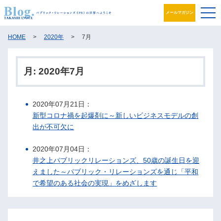
メールマガジン
ブログ
HOME
>
2020年
>
7月
プロフィール
月:
2020年7月
パブリック・リレーションズとは
2020年07月21日：
アカデミック活動
新型コロナ禍を起爆剤に～新しいビジネスモデルの創
出が不可欠に
井之上PRグループ
2020年07月04日：
書籍
井之上パブリックリレーションズ、50歳の誕生日を迎
えました～パブリック・リレーションズを通じ「平和
お問合せ
で希望のある社会の実現」をめざします