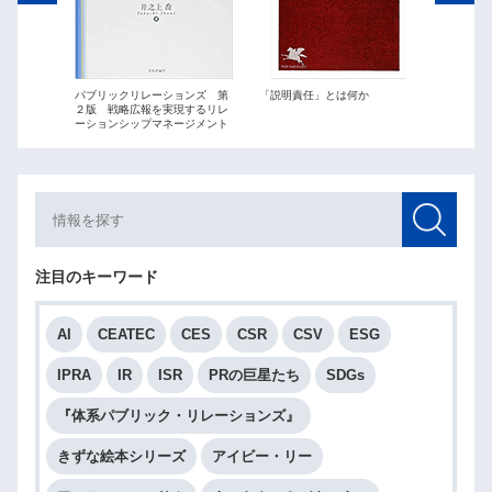
ations
パブリックリレーションズ 第
「説明責任」とは何か
パブリッ
２版 戦略広報を実現するリレ
最短距離
ーションシップマネージメント
略広報」
注目のキーワード
AI
CEATEC
CES
CSR
CSV
ESG
IPRA
IR
ISR
PRの巨星たち
SDGs
『体系パブリック・リレーションズ』
きずな絵本シリーズ
アイビー・リー