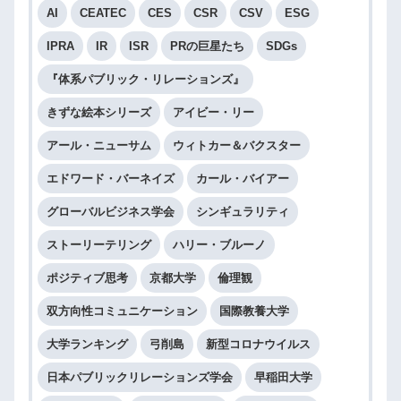
AI
CEATEC
CES
CSR
CSV
ESG
IPRA
IR
ISR
PRの巨星たち
SDGs
『体系パブリック・リレーションズ』
きずな絵本シリーズ
アイビー・リー
アール・ニューサム
ウィトカー＆バクスター
エドワード・バーネイズ
カール・バイアー
グローバルビジネス学会
シンギュラリティ
ストーリーテリング
ハリー・ブルーノ
ポジティブ思考
京都大学
倫理観
双方向性コミュニケーション
国際教養大学
大学ランキング
弓削島
新型コロナウイルス
日本パブリックリレーションズ学会
早稲田大学