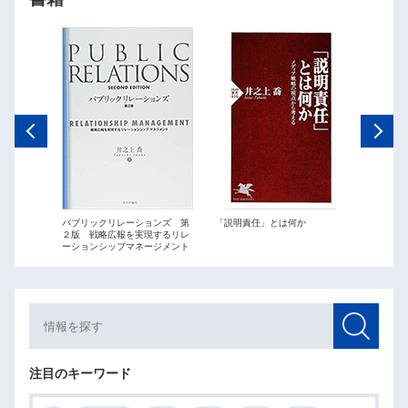
ations
パブリックリレーションズ 第
「説明責任」とは何か
パブリッ
２版 戦略広報を実現するリレ
最短距離
ーションシップマネージメント
略広報」
注目のキーワード