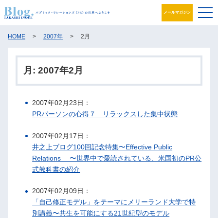
メールマガジン
ブログ
HOME
>
2007年
>
2月
プロフィール
月:
2007年2月
パブリック・リレーションズとは
2007年02月23日：
アカデミック活動
PRパーソンの心得７ リラックスした集中状態
井之上PRグループ
2007年02月17日：
井之上ブログ100回記念特集〜Effective Public
書籍
Relations 〜世界中で愛読されている、米国初のPR公
式教科書の紹介
お問合せ
2007年02月09日：
「自己修正モデル」をテーマにメリーランド大学で特
別講義〜共生を可能にする21世紀型のモデル