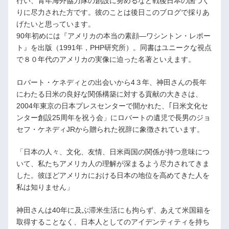
行い、青年海外協力隊の創設に努めるなど戦後日本の国づく
りに尽力された方です。彼のことは後日このブログで採りあ
げたいと思っています。
90年初めには『アメリカの本当の素顔―ワシントン・レポー
ト』を出版（1991年，PHP研究所）。同書はユニークな視点
で８０年代のアメリカの実像に迫った名著といえます。
ロバート・ケネディとの出会いから4３年、神田さんの長年
にわたる日米の良好な関係構築に対する貢献の大きさは、
2004年東京の日本プレスセンターで開かれた、｢日米文化セ
ンター創設25周年を祝う会」にロバートの遺児で長男のジョ
セフ・ケネディJRから贈られた祝辞に象徴されています。
「日本の人々、文化、友情、日米両国の関係が持つ意味につ
いて、私たちアメリカ人の理解が深まるよう尽力されてきま
した。彼ほどアメリカにおける日本の地位を高めてきた人を
私は知りません」
神田さんは40年に及ぶ滞米生活にも拘らず、あえて米国籍を
取得することなく、日本人としてのアイデンティティを持ち