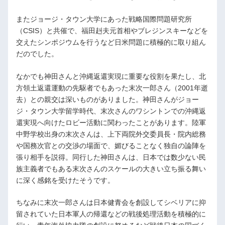
またジョージ・タウン大学にあった戦略国際問題研究所
（CSIS）と共催で、福田赳夫元首相やブレジンスキーなどを
交えたシンポジウムを行うなど日米問題に積極的に取り組ん
だのでした。
なかでも神田さんと沖縄返還実現に重要な役割を果たし、北
方領土返還運動の先駆者でもあった末次一郎さん（2001年逝
去）との親交は深いものがありました。神田さんがジョー
ジ・タウン大学留学時代、末次さんのワシントンでの沖縄返
還実現へ向けたロビー活動に関わったことがあります。陸軍
中野学校出身の末次さんは、上下両院外交委員長・院内総務
や国務次官との交渉の場面で、媚びることなく独自の論陣を
張り相手を説得。同行した神田さんは、日本では数少ない民
族主義者でもある末次さんのスケールの大きい立ち振る舞い
に深く感銘を受けたそうです。
ちなみに末次一郎さんは日本健青会を創設してシベリアに抑
留されていた日本軍人の帰還などの戦後処理活動を積極的に