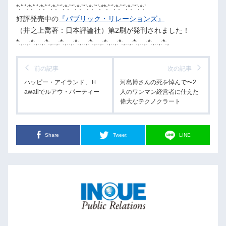
*:’¨’:*:’¨’:*:’¨’:*:’¨’:*:’¨’:*:’¨’:*:’¨’:**:’¨’:*:’¨’:*:’¨’:*:’
好評発売中の
『パブリック・リレーションズ』
（井之上喬著：日本評論社）第2刷が発刊されました！
*:,..,:*:,..,:*:,..,:*:,..,:*:,..,:*:,..,:*:,..,:*:,..,:*:,..,:*:,..,:*:,
前の記事
次の記事
ハッピー・アイランド、Ｈ
河島博さんの死を悼んで〜2
awaiiでルアウ・パーティー
人のワンマン経営者に仕えた
偉大なテクノクラート
Share
Tweet
LINE