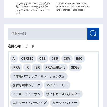
The Global Public Relations
パブリック リレーションズ 第3
ーションズ
Public Re
Handbook: Theory, Research,
版 マルチ・ステークホルダー・
ションを
globaliza
and Practice（3rdedition）
リレーションシップ・マネジメ
ント
注目のキーワード
AI
CEATEC
CES
CSR
CSV
ESG
IPRA
IR
ISR
PRの巨星たち
SDGs
『体系パブリック・リレーションズ』
きずな絵本シリーズ
アイビー・リー
アール・ニューサム
ウィトカー＆バクスター
エドワード・バーネイズ
カール・バイアー