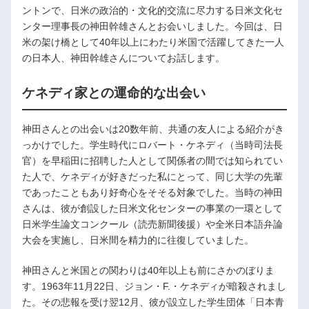
ントンで、日米の政治的・文化的交流に尽力する日米文化セ
ンター理事長の神田幹雄さんとお会いしました。今回は、日
米の架け橋として40年以上にわたり米国で活躍してきた一人
の日本人、神田幹雄さんについてお話します。
ケネディ家との運命的な出会い
神田さんとの出会いは20数年前、共通の友人による紹介がき
っかけでした。学生時代にロバート・ケネディ（当時司法長
官）を早稲田に招聘した人として関係者の間では知られてい
た人で、ケネディが好きだった私にとって、同じ大学の先輩
であったこともあり好奇心をそそる対象でした。当時の神田
さんは、彼が創設した日米文化センターの事業の一環として
日米学生論文コンクール（読売新聞後援）や全米日本語弁論
大会を実施し、日米間を精力的に往復していました。
神田さんと米国との関わりは40年以上も前にさかのぼりま
す。1963年11月22日、ジョン・F.・ケネディが暗殺されまし
た。その悲報を受け翌12月、彼が設立した学生団体「日本青