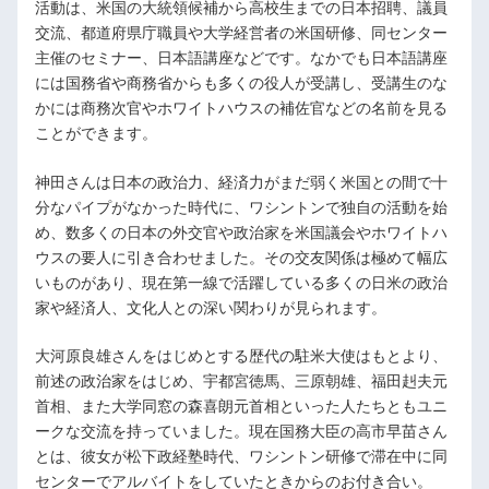
活動は、米国の大統領候補から高校生までの日本招聘、議員
交流、都道府県庁職員や大学経営者の米国研修、同センター
主催のセミナー、日本語講座などです。なかでも日本語講座
には国務省や商務省からも多くの役人が受講し、受講生のな
かには商務次官やホワイトハウスの補佐官などの名前を見る
ことができます。
神田さんは日本の政治力、経済力がまだ弱く米国との間で十
分なパイプがなかった時代に、ワシントンで独自の活動を始
め、数多くの日本の外交官や政治家を米国議会やホワイトハ
ウスの要人に引き合わせました。その交友関係は極めて幅広
いものがあり、現在第一線で活躍している多くの日米の政治
家や経済人、文化人との深い関わりが見られます。
大河原良雄さんをはじめとする歴代の駐米大使はもとより、
前述の政治家をはじめ、宇都宮徳馬、三原朝雄、福田赳夫元
首相、また大学同窓の森喜朗元首相といった人たちともユニ
ークな交流を持っていました。現在国務大臣の高市早苗さん
とは、彼女が松下政経塾時代、ワシントン研修で滞在中に同
センターでアルバイトをしていたときからのお付き合い。