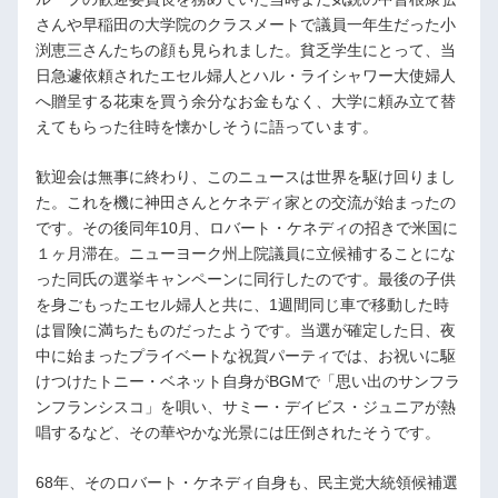
さんや早稲田の大学院のクラスメートで議員一年生だった小
渕恵三さんたちの顔も見られました。貧乏学生にとって、当
日急遽依頼されたエセル婦人とハル・ライシャワー大使婦人
へ贈呈する花束を買う余分なお金もなく、大学に頼み立て替
えてもらった往時を懐かしそうに語っています。
歓迎会は無事に終わり、このニュースは世界を駆け回りまし
た。これを機に神田さんとケネディ家との交流が始まったの
です。その後同年10月、ロバート・ケネディの招きで米国に
１ヶ月滞在。ニューヨーク州上院議員に立候補することにな
った同氏の選挙キャンペーンに同行したのです。最後の子供
を身ごもったエセル婦人と共に、1週間同じ車で移動した時
は冒険に満ちたものだったようです。当選が確定した日、夜
中に始まったプライベートな祝賀パーティでは、お祝いに駆
けつけたトニー・ベネット自身がBGMで「思い出のサンフラ
ンフランシスコ」を唄い、サミー・デイビス・ジュニアが熱
唱するなど、その華やかな光景には圧倒されたそうです。
68年、そのロバート・ケネディ自身も、民主党大統領候補選