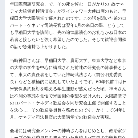
年国際問題研究会」で、その死を悼む一日がかりの｢故ケネ
ディ大統領追悼講演会」がライシャワー大使出席のもと、早
稲田大学大隈講堂で催されたのです。この話を聞いた弟のロ
バート・ケネディ司法長官は翌年1月の来日の際、どうして
も早稲田大学を訪問し、先の追悼講演会のお礼もかね日本の
若者と接したいと強く希望したのでした。そして歓迎会開催
の話が急遽持ち上がりました。
当時神田さんは、早稲田大学、慶応大学、東京大学など東京
の大学の学生を中心に構成された前述の研究会の幹事長とし
て、東大の責任者をしていた神崎武法さん（前公明党委員
長）などと積極的に活動していたようです。60年代前半は日
米安保条約反対を唱える学生運動が盛んだった頃。神田さん
は不測の事態を覚悟で米国側の希望を受け入れ、大隈講堂で
のロバート・ケネディ歓迎会を同研究会主催で開催すること
を決心し、その歓迎委員長を務めたのです。かくして64年1
月、ケネディ司法長官の大隈講堂での歓迎会が実現。
会場には研究会メンバーの神崎さんをはじめとし、政治家グ
ループの歓迎委員長を務めていた当時まだ気鋭の中曽根康弘