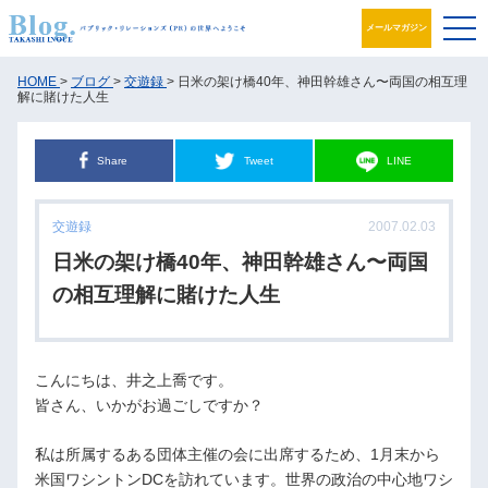
メールマガジン
ブログ
HOME
>
ブログ
>
交遊録
> 日米の架け橋40年、神田幹雄さん〜両国の相互理
解に賭けた人生
プロフィール
Share
Tweet
LINE
パブリック・リレーションズとは
交遊録
2007.02.03
アカデミック活動
日米の架け橋40年、神田幹雄さん〜両国
井之上PRグループ
の相互理解に賭けた人生
書籍
こんにちは、井之上喬です。
お問合せ
皆さん、いかがお過ごしですか？
私は所属するある団体主催の会に出席するため、1月末から
米国ワシントンDCを訪れています。世界の政治の中心地ワシ