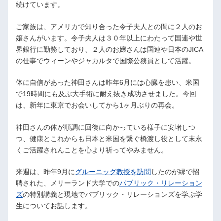
続けています。
ご家族は、アメリカで知り合った令子夫人との間に２人のお
嬢さんがいます。令子夫人は３０年以上にわたって国連や世
界銀行に勤務しており、２人のお嬢さんは国連や日本のJICA
の仕事でウィーンやジャカルタで国際公務員として活躍。
体に自信があった神田さんは昨年6月には心臓を患い、米国
で19時間にも及ぶ大手術に耐え抜き成功させました。今回
は、新年に東京でお会いしてから1ヶ月ぶりの再会。
神田さんの体が順調に回復に向かっている様子に安堵しつ
つ、健康とこれからも日本と米国を繋ぐ橋渡し役として末永
くご活躍されんことを心より祈ってやみません。
来週は、昨年9月に
グルーニッグ教授を訪問
したのが縁で招
聘された、メリーランド大学での
パブリック・リレーション
ズ
の特別講義と現地でパブリック・リレーションズを学ぶ学
生についてお話します。