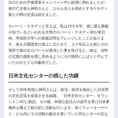
出のための予備選挙キャンペーン中に銃弾に倒れましたが、
彼の亡き後も神田さんと、エセル夫人を初めとするケネディ
家との間の交流は続きました。
ロバート・ケネディと言えば、私は19９８年、彼に最も風貌
が似ているといわれる次男のロバート・ケネディJRが来日
時、早稲田大学への表敬訪問をアレンジしたことがありま
す。彼を大隈講堂の壇上に立たせて、３０年以上も前にその
場所で彼の父ロバートが講演した事を告げると、彼は、当時
の父親の面影を捜し求めるようにその場所にしばらく佇んで
いたのがとても印象的でした。
日米文化センターの残した功績
そして40年程前に神田さんは、政治・経済を抱合した日米間
の文化交流を促進させる組織、「日米文化センター」をワシ
ントンDCに創設。その後、米国公益法人の認可を受け日本事
務所も構えて精力的に活動を行います。長くウォーターゲー
ト・ビル内にその活動の拠点を置いていた同センターの主な