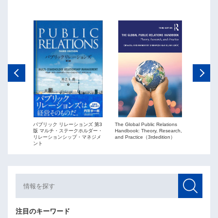
The Global Public Relations
パブリック リレーションズ 第3
ーションズ
Public Re
Handbook: Theory, Research,
版 マルチ・ステークホルダー・
ションを
globaliza
and Practice（3rdedition）
リレーションシップ・マネジメ
ント
注目のキーワード