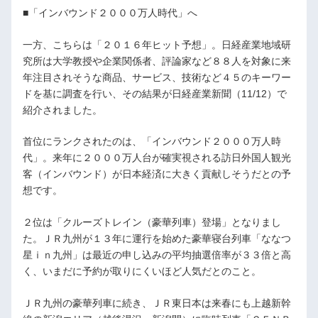
■「インバウンド２０００万人時代」へ
一方、こちらは「２０１６年ヒット予想」。日経産業地域研
究所は大学教授や企業関係者、評論家など８８人を対象に来
年注目されそうな商品、サービス、技術など４５のキーワー
ドを基に調査を行い、その結果が日経産業新聞（11/12）で
紹介されました。
首位にランクされたのは、「インバウンド２０００万人時
代」。来年に２０００万人台が確実視される訪日外国人観光
客（インバウンド）が日本経済に大きく貢献しそうだとの予
想です。
２位は「クルーズトレイン（豪華列車）登場」となりまし
た。ＪＲ九州が１３年に運行を始めた豪華寝台列車「ななつ
星ｉｎ九州」は最近の申し込みの平均抽選倍率が３３倍と高
く、いまだに予約が取りにくいほど人気だとのこと。
ＪＲ九州の豪華列車に続き、ＪＲ東日本は来春にも上越新幹