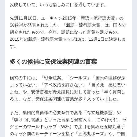
反映していて、いつも楽しみに目を通しています。
先週11月10日、ユーキャン2015年「新語・流行語大賞」の
50候補が発表されました。「新語・流行語大賞」は、国内で
紹介されたもので、今年、話題になった言葉を選ぶもの。
2015年の新語・流行語大賞トップ10は、12月1日に決定しま
す。
多くの候補に安保法案関連の言葉
候補の中には、「戦争法案」「シールズ」「国民の理解が深
まっていない」「アベ政治を許さない」「自民党、感じ悪い
よね」や、安倍首相が野党議員に対して言った「早く質問し
ろよ」など、安保法案関連の言葉が多く入っていました。
また、集団的自衛権の必要条件である「存立危機事態」や
「駆けつけ警護」といった言葉も候補入り。 このほかに、ラ
グビーのワールドカップ（W杯）で注目を集めた五郎丸選手
のキック前のルーティーンを指す「五郎丸ポーズ」や、中国