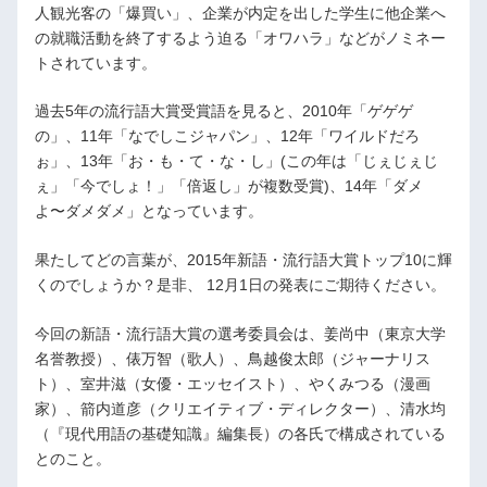
人観光客の「爆買い」、企業が内定を出した学生に他企業へ
の就職活動を終了するよう迫る「オワハラ」などがノミネー
トされています。
過去5年の流行語大賞受賞語を見ると、2010年「ゲゲゲ
の」、11年「なでしこジャパン」、12年「ワイルドだろ
ぉ」、13年「お・も・て・な・し」(この年は「じぇじぇじ
ぇ」「今でしょ！」「倍返し」が複数受賞)、14年「ダメ
よ〜ダメダメ」となっています。
果たしてどの言葉が、2015年新語・流行語大賞トップ10に輝
くのでしょうか？是非、 12月1日の発表にご期待ください。
今回の新語・流行語大賞の選考委員会は、姜尚中（東京大学
名誉教授）、俵万智（歌人）、鳥越俊太郎（ジャーナリス
ト）、室井滋（女優・エッセイスト）、やくみつる（漫画
家）、箭内道彦（クリエイティブ・ディレクター）、清水均
（『現代用語の基礎知識』編集長）の各氏で構成されている
とのこと。