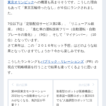
東京オリンピック
への機運も高まりそうです。こうした理由
もあって「東京五輪待ったなし」が６位にランクされまし
た。
7位以下は「定額配信サービス第2幕」、「リニューアル銀
座」（8位）、「進む車の運転技術フリー（自動運転・自動
ブレーキの進化）」（9位）、そして「マイナンバー」（10
位）となっています。
さて来年は、この「２０１６年ヒット予想」はどのような結
果となっていますでしょうか？今から楽しみですね。
こうしたランキングも
パブリック・リレーションズ
（PR）の
視点で戦略構築を行うことで結果も違ってくるように思いま
す。
前の記事
次の記事
第44回東京モーターショー
装着型ロボットが医療機器に
2015から〜自動車からハンド
初承認〜国際ロボット展2015
ルがなくなる、免許証が不
でも”人協調型ロボット”に注
要？！
目