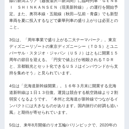
線の新潟エリア（越後湯沢―新潟間）に臨時列車「ＧＥＮＢ
Ｉ ＳＨＩＮＫＡＮＳＥＮ（現美新幹線）」の運行を開始予
定。また、奥羽本線・五能線（秋田―弘前・青森）でも新型
車両を夏に投入するなどで豪華列車の盛り上がりは必至との
こと。
3位は、「周年事業で盛り上がる二大テーマパーク」。東京
ディズニーリゾートの東京ディズニーシー（ＴＤＳ）とユニ
バーサル・スタジオ・ジャパン（ＵＳＪ）はともに開業１５
周年の節目を迎える。「円安で値上げが相殺されるＴＤＲ
と、京都観光とセット化できるＵＳＪはインバウンドから支
持を集めそう」と見られています。
4位は「北海道新幹線開業」。１６年３月末に開業する北海
道新幹線は１日１３往復。運賃は競合する航空路線より２割
弱安くなるようです。「本州と北海道が新幹線でつながるイ
ンパクトには大きなものがあります。国内旅行の好調も追い
風」と期待が寄せられています。
5位は、来年8月開催のリオ五輪/パリンピックで、2020年の