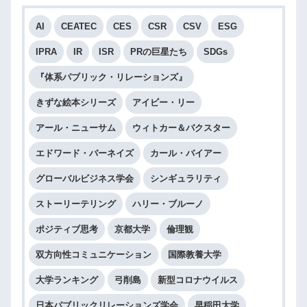
AI
CEATEC
CES
CSR
CSV
ESG
IPRA
IR
ISR
PRの巨星たち
SDGs
『体系パブリック・リレーションズ』
きずな絵本シリーズ
アイビー・リー
アール・ニューサム
ウィトカー＆バクスター
エドワード・バーネイズ
カール・バイアー
グローバルビジネス学会
シンギュラリティ
ストーリーテリング
ハリー・ブルーノ
ポジティブ思考
京都大学
倫理観
双方向性コミュニケーション
国際教養大学
大学ランキング
弓削島
新型コロナウイルス
日本パブリックリレーションズ学会
早稲田大学