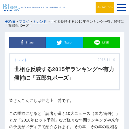
メールマガジン
ブログ
HOME
>
ブログ
>
トレンド
> 世相を反映する2015年ランキング〜有力候補に
「五郎丸ポーズ」
プロフィール
Share
Tweet
LINE
パブリック・リレーションズとは
トレンド
2015.11.19
アカデミック活動
世相を反映する2015年ランキング〜有力
井之上PRグループ
候補に「五郎丸ポーズ」
書籍
皆さんこんにちは井之上 喬です。
お問合せ
この季節になると「読者が選ぶ10大ニュース（国内/海外）」
とか「2016年ヒット予測」など様々な年間ランキングや来年
の予測がメディアで紹介されます。その年、その年の世相を