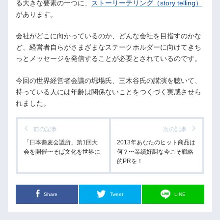
る大きな要素の一つに、
ストーリーテリング（story telling）
があります。
会社がどこに向かっているのか、どんな会社を目指すのかな
ど、経営者自らがさまざまなステークホルダーに向けてきち
っとメッセージを発信することが必要とされているのです。
今回の世界経営者会議の堀場氏、三木谷氏の講演を聴いて、
持っている人には年齢は関係ないことをつくづく実感させら
れました。
前の記事
次の記事
「日本蕎麦会議所」第1回大
2013年あなたのヒット商品は
会を開催〜そば文化を世界に
何？〜業績好調な今こそ戦略
的PRを！
Share
Tweet
LINE