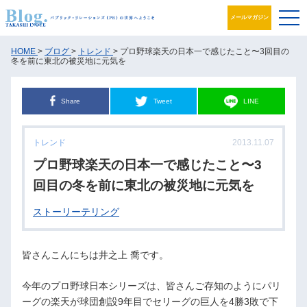
メールマガジン
ブログ
HOME
>
ブログ
>
トレンド
> プロ野球楽天の日本一で感じたこと〜3回目の
冬を前に東北の被災地に元気を
プロフィール
Share
Tweet
LINE
パブリック・リレーションズとは
トレンド
2013.11.07
アカデミック活動
プロ野球楽天の日本一で感じたこと〜3
井之上PRグループ
回目の冬を前に東北の被災地に元気を
ストーリーテリング
書籍
お問合せ
皆さんこんにちは井之上 喬です。
今年のプロ野球日本シリーズは、皆さんご存知のようにパリ
ーグの楽天が球団創設9年目でセリーグの巨人を4勝3敗で下