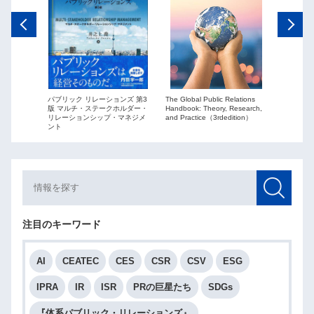
The Global Public Relations
パブリック リレーションズ 第3
ーションズ
Public Re
Handbook: Theory, Research,
版 マルチ・ステークホルダー・
ションを
globaliza
and Practice（3rdedition）
リレーションシップ・マネジメ
ント
注目のキーワード
AI
CEATEC
CES
CSR
CSV
ESG
IPRA
IR
ISR
PRの巨星たち
SDGs
『体系パブリック・リレーションズ』