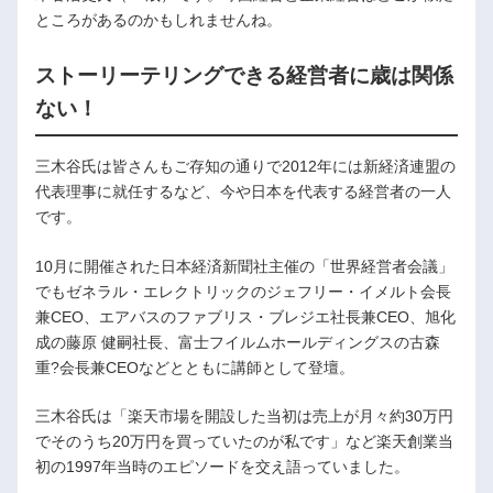
ところがあるのかもしれませんね。
ストーリーテリングできる経営者に歳は関係
ない！
三木谷氏は皆さんもご存知の通りで2012年には新経済連盟の
代表理事に就任するなど、今や日本を代表する経営者の一人
です。
10月に開催された日本経済新聞社主催の「世界経営者会議」
でもゼネラル・エレクトリックのジェフリー・イメルト会長
兼CEO、エアバスのファブリス・ブレジエ社長兼CEO、旭化
成の藤原 健嗣社長、富士フイルムホールディングスの古森
重?会長兼CEOなどとともに講師として登壇。
三木谷氏は「楽天市場を開設した当初は売上が月々約30万円
でそのうち20万円を買っていたのが私です」など楽天創業当
初の1997年当時のエピソードを交え語っていました。