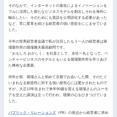
そのなかで、インターネットの進化によるイノベーションを
フルに活用した新たなビジネスモデルを創出しそれを海外に
輸出したい、そのためにも英語を公用語化する必要があった
など、常に変革を続ける経営者の強い意欲をにじませていま
した。
今年の世界経営者会議で私が注目したもう一人の経営者は堀
場製作所の堀場雅夫最高顧問です。
「おもしろ おかしく」を社是として、全社一丸となって、ベ
ンチャービジネスのモデルともいえる堀場製作所を作りあげ
た稀有な企業家。
何年か前、堀場さんと初めて京都でお会いした際、そのたぐ
いまれなる創造性に対する強い探究心には驚かされたもので
すが、大正13年生まれで来年90歳を迎える堀場さんのユーモ
アを交えた講演は立って行われ、聴衆の心をひきつけていま
した。
パブリック・リレーションズ
（PR）の視点から経営者に求め