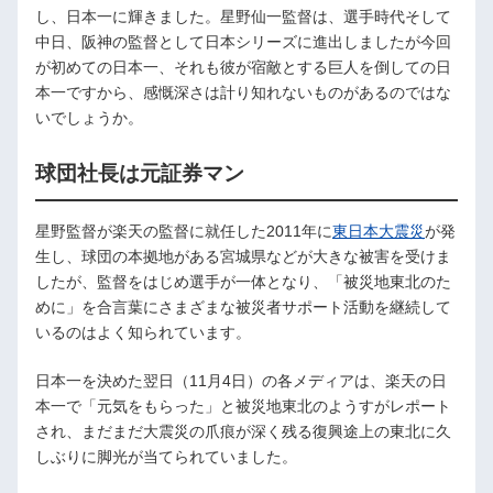
し、日本一に輝きました。星野仙一監督は、選手時代そして
中日、阪神の監督として日本シリーズに進出しましたが今回
が初めての日本一、それも彼が宿敵とする巨人を倒しての日
本一ですから、感慨深さは計り知れないものがあるのではな
いでしょうか。
球団社長は元証券マン
星野監督が楽天の監督に就任した2011年に
東日本大震災
が発
生し、球団の本拠地がある宮城県などが大きな被害を受けま
したが、監督をはじめ選手が一体となり、「被災地東北のた
めに」を合言葉にさまざまな被災者サポート活動を継続して
いるのはよく知られています。
日本一を決めた翌日（11月4日）の各メディアは、楽天の日
本一で「元気をもらった」と被災地東北のようすがレポート
され、まだまだ大震災の爪痕が深く残る復興途上の東北に久
しぶりに脚光が当てられていました。