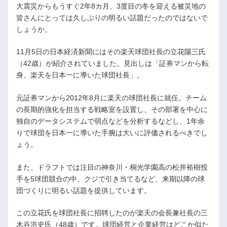
大震災からもうすぐ2年8カ月、3度目の冬を迎える被災地の
皆さんにとっては久しぶりの明るい話題だったのではないで
しょうか。
11月5日の日本経済新聞にはその楽天球団社長の立花陽三氏
（42歳）が紹介されていました。見出しは「証券マンから転
身、楽天を日本一に導いた球団社長」。
元証券マンから2012年8月に楽天の球団社長に就任。チーム
の長期的強化を担当する戦略室を設置し、その部署を中心に
独自のデータシステムで弱点などを分析するなどし、1年余
りで球団を日本一に導いた手腕は大いに評価されるべきでし
ょう。
また、ドラフトでは注目の神奈川・桐光学園高の松井裕樹投
手を5球団競合の中、クジで引き当てるなど、来期以降の球
団づくりに明るい話題を提供しています。
この立花氏を球団社長に招聘したのが楽天の会長兼社長の三
木谷浩史氏（48歳）です。球団経営と企業経営はどこか似た