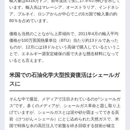
輸入量は8318万トン、前年度比で実に17.9％の伸びを示して
います。輸入先はマレーシア、オーストラリア、インドネシ
ア、ブルネイ、ロシアからが中心でこの5カ国で輸入量の約
80％を占めています。
価格も当然のことながら上昇傾向で、2011年4月の輸入平均
価格が100万英国熱量単位（BTU）当たり約13ドルであった
ものが、12月には18ドルという高値で購入しているというこ
とで、エネルギー源安定確保の面で大きな懸念材料になって
いるとも言えます。
米国での石油化学大型投資復活はシェールガ
スに
そんな中で最近、メディアで注目されているのが“シェールガ
ス”です。多くのメディアが、シェールガス革命と題し取り上
げていますが、シェールガスとは泥や砂が固まってできる頁
岩（けつがん＝シェール）にとじ込められた天然ガスで、米
国で特殊な水の高圧注入で岩盤を砕き回収する技術が確立