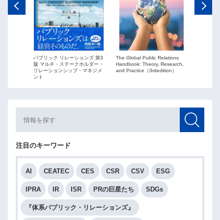
The Global Public Relations
パブリック リレーションズ 第3
ーションズ
Public Re
Handbook: Theory, Research,
版 マルチ・ステークホルダー・
ションを
globaliza
and Practice（3rdedition）
リレーションシップ・マネジメ
ント
注目のキーワード
AI
CEATEC
CES
CSR
CSV
ESG
IPRA
IR
ISR
PRの巨星たち
SDGs
『体系パブリック・リレーションズ』