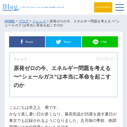
メールマガジン
ブログ
HOME
>
ブログ
>
トレンド
> 原発ゼロの今、エネルギー問題を考える 〜“シ
ェールガス”は本当に革命を起こすのか
プロフィール
Share
Tweet
LINE
パブリック・リレーションズとは
トレンド
2012.05.22
アカデミック活動
原発ゼロの今、エネルギー問題を考える
井之上PRグループ
〜“シェールガス”は本当に革命を起こす
のか
書籍
お問合せ
こんにちは井之上 喬です。
かなり蒸し暑い日が多くなり、最高気温が25度を超す夏日が
東京でも記録されるようになりました。五月病の季節、体調