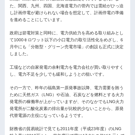
た、関西、九州、四国、北海道電力の管内では需給がひっ迫
し計画停電が避けられない場合を想定して、計画停電の準備
を進めることにしています。
政府は節電対策と同時に、電力供給力を高める取り組みとし
て1000キロワット以下の小口電力の取引活性化をめざし、6
月中にも「分散型・グリーン売電市場」の創設も正式に決定
しました。
工場などの自家発電の余剰電力を電力会社が買い取りやすく
し、電力不足を少しでも緩和しようとの狙いです。
その一方で、昨年の福島第一原発事故以降、電力需要を賄う
ために天然ガス（LNG）や石油、石炭などを燃料とする火力
発電所の稼働率が上がっていますが、そのなかでもLNG火力
発電所が二酸化炭素の排出量が比較的少ないことから、原発
代替電源の主役になっているようです。
財務省の貿易統計で見ても2011年度（平成23年度）のLNG