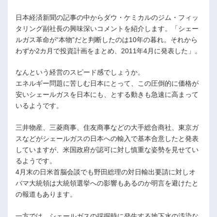
日本経済新聞の記事の中からダウ・ケミカルのジム・フィッ
タリング副社長の興味深いコメントを紹介します。「シェー
ルガス革命が“本物”だと判断したのは10年の暮れ。それから
わずか2カ月で投資計画をまとめ、2011年4月に発表した」。
なんという経営のスピード感でしょうか。
エネルギー問題に苦しむ日本にとって、この圧倒的に価格が
安いシェールガスを日本にも、とする動きも急速に高まって
いるようです。
三井物産、三菱商事、住友商事などの大手総合商社、東京ガ
スなどがシェールガスの日本への輸入で基本合意したと発表
していますが、米国政府が認可に対し慎重な姿勢を見せてい
るようです。
4月末の日米首脳会談でも野田総理の対日輸出要請に対しオ
バマ大統領は大統領選挙への影響もあるのか明言を避けたと
の報道もあります。
一方では、シェールガスの採掘時に発生する地下水の汚染な