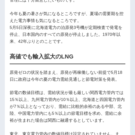
管理には十分留意したいものです。
今年も夏の暑さが気になるところですが、夏場の需要期を控
えた電力事情も気になるところです。
5月5日深夜に北海道電力の泊原発3号機が定期検査で発電を
停止、日本国内のすべての原発が停止しました。1970年以
来、42年ぶりとのことです。
高値でも輸入拡大のLNG
原発ゼロの状況を踏まえ、原発が再稼働しない前提で5月18
日に政府は今年の夏の電力需給見通しと節電対策を発表。
節電の数値目標は、需給状況が最も厳しい関西電力管内では
15％以上、九州電力管内が10％以上、北海道と四国電力管内
が7％以上となっており、需給に比較的余裕のある中部、北
陸、中国電力管内にも5％以上の節電目標を求め、需給に余
裕が生まれた場合は関西に融通するとしています。
東北、東京電力管内の数値目標は設定されていません。ま