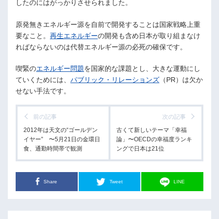
したのにはがっかりさせられました。
原発無きエネルギー源を自前で開発することは国家戦略上重
要なこと。
再生エネルギー
の開発も含め日本が取り組まなけ
ればならないのは代替エネルギー源の必死の確保です。
喫緊の
エネルギー問題
を国家的な課題とし、大きな運動にし
ていくためには、
パブリック・リレーションズ
（PR）は欠か
せない手法です。
前の記事
次の記事
2012年は天文の“ゴールデン
古くて新しいテーマ「幸福
イヤー” 〜5月21日の金環日
論」〜OECDの幸福度ランキ
食、通勤時間帯で観測
ングで日本は21位
Share
Tweet
LINE