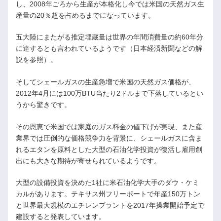
し、2008年ごろから生産が本格化し今では米国の天然ガス生
産量の20％超を占めるまでになっています。
五大陸にまたがる推定埋蔵量は世界の年間消費量の約60年分
に達するとも言われているようです（日本経済新聞などの解
説を参照）。
そしてシェールガスの生産急増で米国の天然ガス価格が、
2012年4月には100万BTU当たり2ドルまで下落しているとい
うから驚きです。
その恩恵で米国では家庭のガス料金の値下げが実現、また産
業界では圧倒的な価格競争力を背景に、シェールガスに含ま
れるエタンを原料とした大型の石油化学投資が復活し雇用創
出にも大きな期待が寄せられているようです。
大型の設備投資を決めた1社に米石油化学大手のダウ・ケミ
カルがあります。テキサス州フリーポートで年産150万トン
と世界最大規模のエチレンプラントを2017年操業開始予定で
建設すると発表しています。