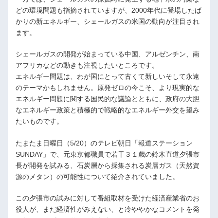
どの環境問題も指摘されていますが、2000年代に登場したば
かりの新エネルギー、シェールガスの米国の動向が注目され
ます。
シェールガスの開発が始まっている中国、アルゼンチン、南
アフリカなどの動きも注視したいところです。
エネルギー問題は、わが国にとって古くて新しいそして永遠
のテーマかもしれません。原発ゼロの今こそ、より現実的な
エネルギー問題に関する国民的な議論とともに、政府の大胆
なエネルギー政策と積極的で戦略的なエネルギー外交を望み
たいものです。
たまたま日曜日（5/20）のテレビ朝日「報道ステーション
SUNDAY」で、元東京都職員で若干３１歳の鈴木直道夕張市
長が開発を試みる、石炭層から採集される炭層ガス（天然資
源のメタン）の可能性について紹介されていました。
この夕張市の試みに対して番組取材を受けた経済産業省のお
役人が、まだ経済性がみえない、と冷ややかなコメントを発