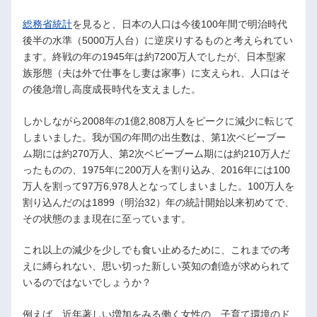
総務省統計
を見ると、日本の人口は今後100年間で明治時代
後半の水準（5000万人台）に逆戻りするものと考えられてい
ます。終戦の年の1945年は約7200万人でしたが、日本型家
族形態（夫は外で仕事をし妻は家事）に支えられ、人口はそ
の後急増し高度成長時代を支えました。
しかしながら2008年の1億2,808万人をピークに減少に転じて
しまいました。我が国の年間の出生数は、第1次ベビーブー
ム期には約270万人、第2次ベビーブーム期には約210万人だ
ったものの、1975年に200万人を割り込み、2016年には100
万人を割って97万6,978人となってしまいました。100万人を
割り込んだのは1899（明治32）年の統計開始以来初めてで、
その状態のまま現在に至っています。
これ以上の減少を少しでも食い止めるために、これまでの考
えに縛られない、思い切った新しい英知の創造が求められて
いるのではないでしょうか？
例えば、近年著しい増加をみる働く女性の、子育て環境のド