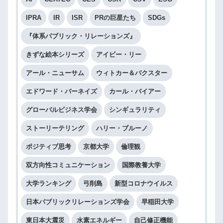
IPRA
IR
ISR
PRの巨星たち
SDGs
『体系パブリック・リレーションズ』
きずな絵本シリーズ
アイビー・リー
アール・ニューサム
ウィトカー＆バクスター
エドワード・バーネイズ
カール・バイアー
グローバルビジネス学会
シンギュラリティ
ストーリーテリング
ハリー・ブルーノ
ポジティブ思考
京都大学
倫理観
双方向性コミュニケーション
国際教養大学
大学ランキング
弓削島
新型コロナウイルス
日本パブリックリレーションズ学会
早稲田大学
東日本大震災
水素エネルギー
自己修正機能