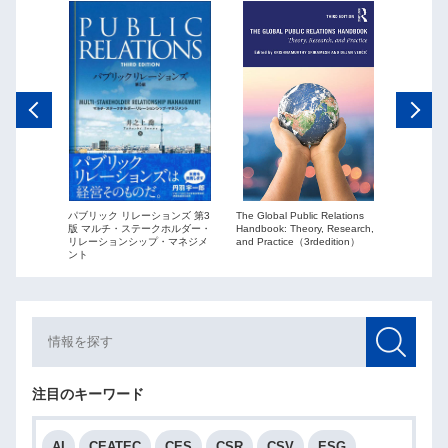
The Global Public Relations
パブリック リレーションズ 第3
ーションズ
Public Re
Handbook: Theory, Research,
版 マルチ・ステークホルダー・
ションを
globaliza
and Practice（3rdedition）
リレーションシップ・マネジメ
ント
注目のキーワード
AI
CEATEC
CES
CSR
CSV
ESG