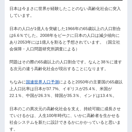
日本は今まさに世界が経験したことのない高齢化社会に突入
しています。
日本の人口が1億人を突破した1966年の65歳以上の人口割合
は6.6％でした。2008年をピークに日本の人口は減少傾向に
あり2053年には1億人を割ると予想されています。（国立社
会保障・人口問題研究所調査による）
問題はその際の65歳以上の人口割合です。なんと38％に達す
る次元の違う高齢化社会が現出することになります。
ちなみに
国連世界人口予測
によると2050年の主要国の65歳以
上人口比率は日本が37.7%、イギリスが25.4％、米国が
22.1％、中国が26.3％、韓国が35.3％、インドは13.4％。
日本のこの異次元の高齢化社会を支え、持続可能に成長させ
ていけるかは、人生100年時代に、いかに高齢者を生かせる
社会システムを新たに設計できるかにかかっていると思いま
す。