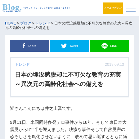
メールマガジン
ブログ
HOME
>
ブログ
>
トレンド
> 日本の埋没感脱却に不可欠な教育の充実～異次
元の高齢化社会への備えを
プロフィール
Share
Tweet
LINE
パブリック・リレーションズとは
トレンド
2019.09.13
アカデミック活動
日本の埋没感脱却に不可欠な教育の充実
井之上PRグループ
～異次元の高齢化社会への備えを
書籍
皆さんこんにちは井之上喬です。
お問合せ
9月11日、米国同時多発テロ事件から18年、そして東日本大
震災から8年半を迎えました。凄惨な事件そして自然災害の
恐ろしさを風化させないように、改めて思い返すとともに犠