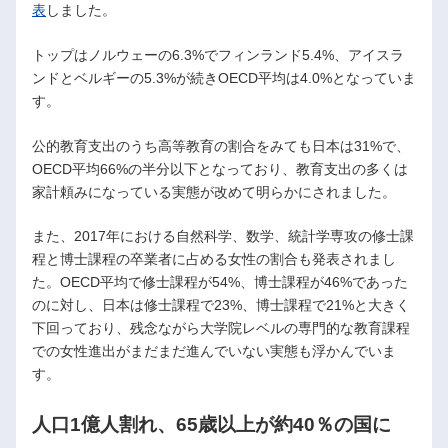
表
しました。
トップはノルウェーの6.3%でフィンランド5.4%、アイスラ
ンドとベルギーの5.3%が続きOECD平均は4.0%となっていま
す。
公的教育支出のうち高等教育の割合をみても日本は31%で、
OECD平均66%の半分以下となっており、教育支出の多くは
家計頼みになっている実態が改めて明らかにされました。
また、2017年における自然科学、数学、統計学専攻の修士課
程と博士課程の卒業者に占める女性の割合も発表されまし
た。OECD平均で修士課程が54%、博士課程が46%であった
のに対し、日本は修士課程で23%、博士課程で21%と大きく
下回っており、残念ながら大学院レベルの専門的な教育課程
での女性進出がまだまだ進んでいない実態も浮かんでいま
す。
人口1億人割れ、65歳以上が約40％の国に