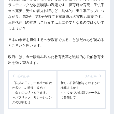
ラスティックな改善喫緊の課題です。保育所や育児・子供手
当の充実、男性の育児休暇など、具体的に出生率アップにつ
ながり、第2子、第3子が持てる家庭環境の実現も重要です。
三世代住宅の推進もこれまで以上に必要となるのではないで
しょうか？
日本の未来を担保するのが教育であることはだれもが認める
ところだと思います。
政府には、今一段踏み込んだ教育改革と戦略的な公的教育支
出を強く望みます。
前の記事
次の記事
「防災の日」、中高生の自殺
新しい日韓関係をどのように
が多いこの時期、改めて
構築するか？
「命」の大切さを考える。
～ソウルでの特別フォーラム
～パブリック・リレーション
に参加して
ズの役割とは