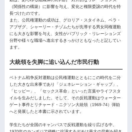
（関係性の構築）に影響を与え、変化と権限委譲の時代を特
長づけたのです。
また、公民権運動の成功は、グロリア・スタイネム、ベラ・
アブザグ、シャーリー・チゾムたちが先導する男女同権運動
にも大きな影響を与え、女性がパブリック・リレーションズ
分野や様々な職場へ進出するきっかけともなったと記してい
ます。
大統領を失脚に追い込んだ市民行動
ベトナム戦争反対運動は公民権運動とともにこの時代を二分
した大きな出来事であり「ジェネレーション・ギャップ」、
「ヒッピー」、「セックス革命」といった言葉やライフスタ
イルを生みだしました。そして、その反戦運動はウォーター
ゲート事件とリチャード・ニクソン大統領（1969-74）弾劾
へと発展したと本書に示されています。
学生たちが全国のキャンパスで反戦運動を繰り広げる中、
1970年のカンボジア侵略に抗議するデモは最大の悲劇を招き