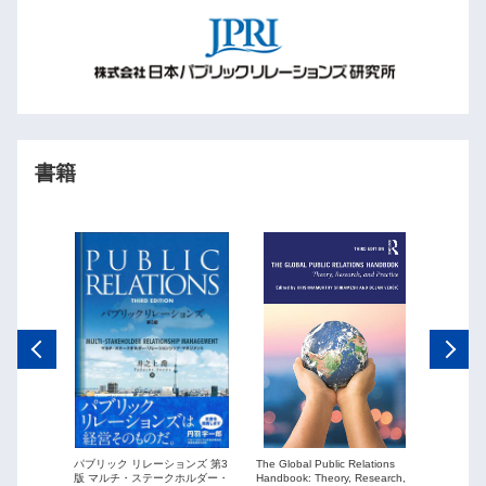
書籍
The Global Public Relations
パブリック リレーションズ 第3
ーションズ
Public Re
Handbook: Theory, Research,
版 マルチ・ステークホルダー・
ションを
globaliza