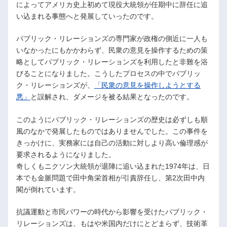
によってアメリカ史上初めて現役大統領が任期中に辞任に追
い込まれる事態へと発展していったのです。
パブリック・リレーションズの専門家が政権の側近に一人も
いなかったにもかかわらず、民衆の意見を操作するための策
略としてパブリック・リレーションズを利用したと非難を浴
びることになりました。こうしたプロセスの中でパブリッ
ク・リレーションズが、
「民衆の意見を操作しようとする
悪」
と誤解され、ダメージを被る結果となったのです。
このようにパブリック・リレーションズの歴史は必ずしも順
風のなかで発展したものではありませんでした。この事件を
きっかけに、実務家には自己の活動に対しより高い倫理感が
要求されるようになりました。
奇しくもニクソン大統領が退陣に追い込まれた1974年は、日
本でも金脈問題で田中角栄首相が引責辞任し、第2次田中内
閣が倒れています。
抗議運動と市民パワーの時代から影響を受けたパブリック・
リレーションズは、もはや米国内だけにとどまらず、技術革