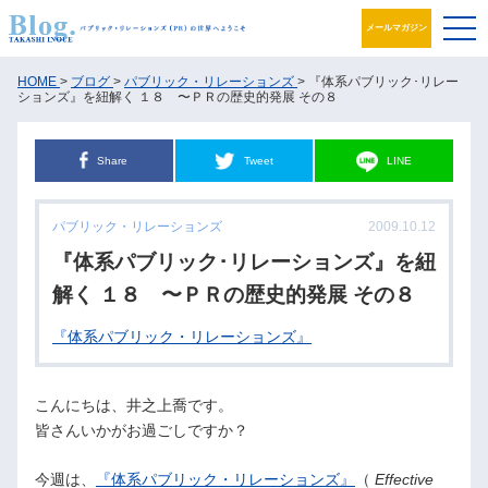
メールマガジン
ブログ
HOME
>
ブログ
>
パブリック・リレーションズ
> 『体系パブリック･リレー
ションズ』を紐解く １８ 〜ＰＲの歴史的発展 その８
プロフィール
Share
Tweet
LINE
パブリック・リレーションズとは
パブリック・リレーションズ
2009.10.12
アカデミック活動
『体系パブリック･リレーションズ』を紐
井之上PRグループ
解く １８ 〜ＰＲの歴史的発展 その８
『体系パブリック・リレーションズ』
書籍
お問合せ
こんにちは、井之上喬です。
皆さんいかがお過ごしですか？
今週は、
『体系パブリック・リレーションズ』
（
Effective