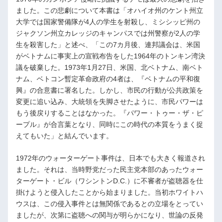
ました。この悲劇について本書は「オハイオ州のケント州立
大学では国家警備隊が4人の学生を射殺し、ミシシッピ州の
ジャクソン州立カレッジのキャンパスでは州警察が2人の学
生を殺害した」と述べ、「この7カ月後、連邦議会は、米国
がベトナムに事実上の宣戦布告をした1964年のトンキン湾決
議を破棄した。1973年1月27日、米国、北ベトナム、南ベト
ナム、ベトコン暫定革命政府の4者は、『ベトナムの平和復
興』の合意書に署名した。しかし、市民の行動が公共政策を
変更に追い込み、大統領を失脚させたように、市民パワーは
もう後戻りすることはなかった。『パワー・トゥー・ザ・ピ
ープル』が合言葉となり、同時にこの時代の本質をうまく捉
えてもいた」と結んでいます。
1972年のウォーターゲート事件は、日本でも大きく報道され
ました。それは、当時野党だった民主党本部のあったウォー
ターゲート・ビル（ワシントンD.C.）に不審者が盗聴器を仕
掛けようと侵入したことから始まりました。当初ホワイトハ
ウスは、この侵入事件とは無関係であるとの立場をとってい
ましたが、次第に盗聴への関与が明らかになり、世論の反発