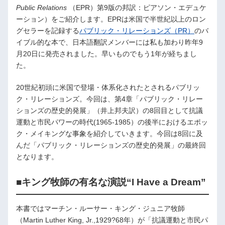
Public Relations
（EPR）第9版の邦訳：ピアソン・エデュケ
ーション）をご紹介します。EPRは米国で半世紀以上のロン
グセラーを記録する
パブリック・リレーションズ（PR）
のバ
イブル的な本で、日本語翻訳メンバーには私も加わり昨年9
月20日に発売されました。早いものでもう1年が経ちまし
た。
20世紀初頭に米国で登場・体系化されたとされるパブリッ
ク・リレーションズ。今回は、第4章「パブリック・リレー
ションズの歴史的発展」（井上邦夫訳）の8回目として抗議
運動と市民パワーの時代(1965-1985）の後半におけるエポッ
ク・メイキングな事象を紹介していきます。今回は8回に及
んだ「パブリック・リレーションズの歴史的発展」の最終回
となります。
■キング牧師の有名な演説“I Have a Dream”
本書ではマーチン・ルーサー・キング・ジュニア牧師
（Martin Luther King, Jr.,1929?68年）が「抗議運動と市民パ