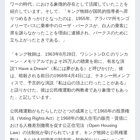
ワーの時代」における象徴的存在として活躍していたことを
紹介しています。そして、「キング牧師が国民的指導者へ昇
りつめるきっかけとなったのは、1955年、アラバマ州モンゴ
メリーでバスに乗車中のローザ・パークスが、白人の乗客に
席を譲らなかったことを理由に逮捕され、パークスのために
立ち上がったときである。」
「キング牧師は、1963年8月28日、ワシントンD.C.のリンカ
ーン・メモリアルでおよそ25万人の聴衆を前に、有名な演
説“I Have a Dream”（私には夢がある）と呼びかけた。彼
は、暗殺される前日の1968年4月4日には、テネシー州メンフ
ィスで、予言的な演説『私は山の頂上に行ったことがある』
と語りかけた。彼は公民権運動の殉教者であり象徴でもあっ
た」と記しています。
公民権運動がもたらしたひとつの成果として1965年の投票権
法（Voting Rights Act）と1968年の個人住宅の販売・賃借に
おける人種差別撤廃を促す公正住宅法（Open Housing
Law）の法制化が挙げられています。キング牧師と公民権運
動は、あらゆる組織体の対内的・対外的なリレーションズ