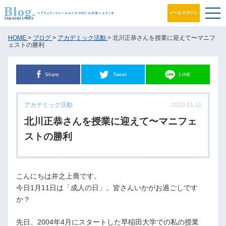
メールマガジン
ブログ
HOME
>
ブログ
>
アカデミック活動
> 北川正恭さんを授業に迎えて〜マニフ
ェストの勝利
プロフィール
Share
Tweet
LINE
パブリック・リレーションズとは
アカデミック活動
2010.01.11
アカデミック活動
北川正恭さんを授業に迎えて〜マニフェ
井之上PRグループ
ストの勝利
書籍
こんにちは井之上喬です。
お問合せ
今日1月11日は「成人の日」。皆さんいかがお過ごしです
か？
先日、2004年4月にスタートした早稲田大学での私の授業