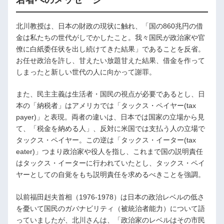
北川教授は、日本の財政の現状に触れ、「国の860兆円の借
金は私たちの世代がしでかしたこと。我々国民が政治家や官
僚に白紙委任状を出し続けてきた結果」であることを反省。
お任せ政治を許し、甘えたい放題甘えた結果、借金を作って
しまったと新しい世代の人に向かって謝罪。
また、民主主義は生活者・国民の視点が必要であるとし、日
本の「納税者」はアメリカでは「タックス・ペイヤー(tax
payer)」と表現。両者の違いは、日本では国家の立場から見
て、「税金を納める人」、反対に米国では支払う人の立場で
タックス・ペイヤー。この逆は「タックス・イーター(tax
eater)」つまり政治家や役人を指し、これまで国の説明責任
はタックス・イーターに行われていたとし、タックス・ペイ
ヤーとしての自覚をもち説明責任を求めるべきことを強調。
以前福田赳夫首相（1976-1978）は日本の政治レベルの低さ
を憂いて国民のガバナビリティ（被統治者能力）について語
っていましたが、北川さんは、「政治家のレベルはその市民