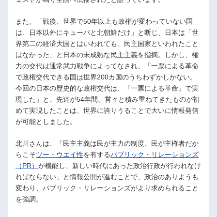
また、「戦後、世界で50年以上も政権が変わっていない国
は、日本以外にキューバと北朝鮮だけ」と断じ、日本は「世
界第二の経済大国とはいわれても、民主国家といわれたこと
はなかった」と日本の未成熟な民主主義を指摘。しかし、権
力の交代は通常武力戦争によってなされ、「一票による革命
で政権交代できる国は世界200カ国のうちわずかしかない。
今回の日本の歴史的な政権交代は、『一票による革命』で実
現した」と、先達が54年間、営々と積み重ねてきたものが初
めて実現したことは、世界に誇りうることで大いに情報発信
が可能としました。
北川さんは、「民主主義は民が主力の制度、民が主権者だか
らこそ
ツー・ウエイ性
を有する
パブリック・リレーションズ
（PR）
が機能し、新しい時代にあった政治行政が行われなけ
ればならない」と情報公開が進むことで、政治のありようも
変わり、パブリック・リレーションズがより求められること
を強調。