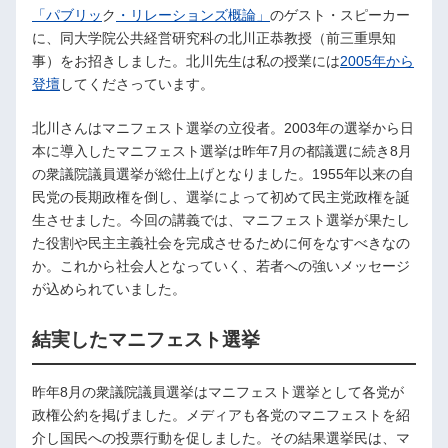
「パブリッ
ク
・リレーションズ概論」
のゲスト・スピーカー
に、同大学院公共経営研究科の北川正恭教授（前三重県知
事）をお招きしました。北川先生は私の授業には
2005年から
登壇
してくださっています。
北川さんはマニフェスト選挙の立役者。2003年の選挙から日
本に導入したマニフェスト選挙は昨年7月の都議選に続き8月
の衆議院議員選挙が総仕上げとなりました。1955年以来の自
民党の長期政権を倒し、選挙によって初めて民主党政権を誕
生させました。今回の講義では、マニフェスト選挙が果たし
た役割や民主主義社会を完成させるために何をなすべきなの
か。これから社会人となっていく、若者への強いメッセージ
が込められていました。
結実したマニフェスト選挙
昨年8月の衆議院議員選挙はマニフェスト選挙として各党が
政権公約を掲げました。メディアも各党のマニフェストを紹
介し国民への投票行動を促しました。その結果選挙民は、マ