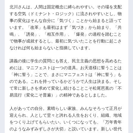
北川さんは、人間は固定概念に縛られやすい。その場を支配
する空気（ドミナント・ロジック）に流されやすいとし、物
事の変化はそんな自分に「気づく」ことから始まると語って
います。「改革」も最初はまず「気づき」から始まり、「共
鳴」、「誘発」、「相互作用」、「爆発」の過程を踏むこと
で物事が成就するとし、最初に気づいたことを行動に起こさ
なければ何も始まらないと指摘しています。
講義の後に学生の質問にも答え、民主主義の思想を高めるた
めには、マニフェストは一つの道具。お天道様に誓うことは
「神に誓う」ことで、まさにマニフェストは「神に誓う」も
のである。これを持っているかどうかで人生は決まる。そし
て常に新しさを求めて変化し続けることこそ松尾芭蕉の「不
易流行（変化こそ普遍）」の精神であるとしました。
人があっての自分。素晴らしい家族、みんなそろって正月が
迎えられ、人として堂々と誇れる人生をおくり、組織、地域
をつくり上げてもらいたい。いくつになっても、「万年青年
のようなみずみずしさが大切」と説いています。新しい世代