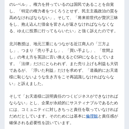
のレベル」。権力を持っているのは国民であることを自覚
し、「特定の権力者をつくろうとせず、民主主義政治の質を
高めなければならない」。そして、「将来前世代が贅沢三昧
をし、抱え込んだ借金を皆さんが返さなければならなくな
る、ゆえに投票に行ってもらいたい」と強く訴えたのです。
北川教授は、地元三重にもつながる近江商人の「三方よ
し」、つまり「売り手よし」、「買い手よし」、「世間よ
し」の考え方を英語に言い換えるとCSRになるとしていま
す。「法律」だけにとらわれず、また売り上げも利益も大切
であるが、「浮いた利益」だけを求めず、「道義的にお天道
様に恥じないような生き方をこそ再認識しなければならな
い」と訴えました。
そして「お天道様に説明責任のつくビジネスができなければ
ならない」とし、企業が永続的にサスティナブルであるため
には、コミュニティに対しきちっと責任を取っていなければ
だめだとしています。そのためには基本に
倫理観
と責任感が
確保される必要性を説いています。