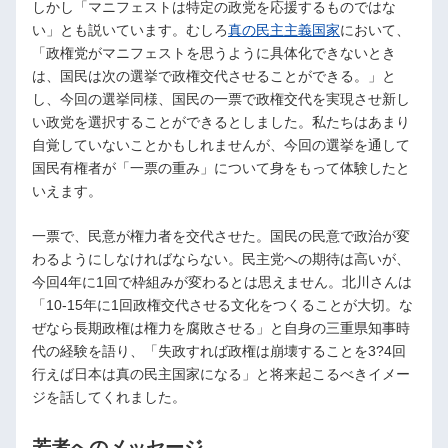
しかし「マニフェストは特定の政党を応援するものではな
い」とも説いています。むしろ
真の民主主義国家
において、
「政権党がマニフェストを思うように具体化できないとき
は、国民は次の選挙で政権交代させることができる。」と
し、今回の選挙同様、国民の一票で政権交代を実現させ新し
い政党を選択することができるとしました。私たちはあまり
自覚していないことかもしれませんが、今回の選挙を通して
国民有権者が「一票の重み」について身をもって体験したと
いえます。
一票で、民意が権力者を交代させた。国民の民意で政治が変
わるようにしなければならない。民主党への期待は高いが、
今回4年に1回で枠組みが変わるとは思えません。北川さんは
「10-15年に1回政権交代させる文化をつくることが大切。な
ぜなら長期政権は権力を腐敗させる」と自身の三重県知事時
代の経験を語り、「失政すれば政権は崩壊することを3?4回
行えば日本は真の民主国家になる」と将来起こるべきイメー
ジを話してくれました。
若者へのメッセージ