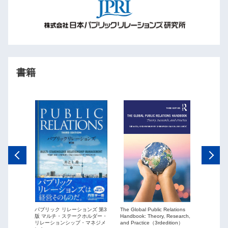
書籍
The Global Public Relations
パブリック リレーションズ 第3
ーションズ
Public Re
Handbook: Theory, Research,
版 マルチ・ステークホルダー・
ションを
globaliza
and Practice（3rdedition）
リレーションシップ・マネジメ