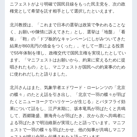
ニフェストがより明確で国民目線をもった民主党を、次の政
権党として希望を託す相手として選択したといえます。
北川教授は、「これまで日本の選挙は政策で争われることな
く、お願いや陳情に訴えてきた」とし、選挙は「地盤」「看
板」「鞄」の「ドブ板的なキャンペーンにしがみついてきた
結果が860兆円の借金をつくった」。そして一票による投票
で55年体制を壊し、政権交代で国民主権を実現したとしてい
ます。「マニフェストはお願いから、約束に変えるために提
唱されたもの」とし、マニフェストが国民への約束事のため
に使われだしたと語りました。
北川さんはまた、気象学者エドワード・ローレンツの「北京
の蝶々」のたとえ話を引き出し、「北京で一羽の蝶々が羽ば
たくとニューヨークでハリケーンが生じる」とバタフライ効
果について話をし、江戸末期に、坂本竜馬が羽ばたくと共鳴
して、西郷隆盛、勝海舟らが羽ばたき、次から次へ共鳴者に
よる羽ばたきで明治維新が実現したと語っています。マニフ
ェストで一羽の蝶々を羽ばたかせ、他の知事が共鳴しマニフ
ェストが鳴り全国へ伝播されたと語っています。