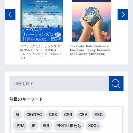
The Global Public Relations
パブリック リレーションズ 第3
ーションズ
Public Re
Handbook: Theory, Research,
版 マルチ・ステークホルダー・
ションを
globaliza
and Practice（3rdedition）
リレーションシップ・マネジメ
ント
注目のキーワード
AI
CEATEC
CES
CSR
CSV
ESG
IPRA
IR
ISR
PRの巨星たち
SDGs