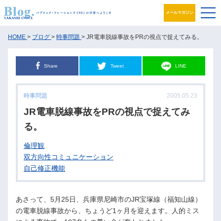
メールマガジン
ブログ
HOME
>
ブログ
>
時事問題
> JR電車脱線事故をPRの視点で捉えてみる。
プロフィール
Share
Tweet
LINE
パブリック・リレーションズとは
時事問題
2005.05.23
アカデミック活動
JR電車脱線事故をPRの視点で捉えてみ
る。
井之上PRグループ
倫理観
書籍
双方向性コミュニケーション
自己修正機能
お問合せ
あさって、5月25日、兵庫県尼崎市のJR宝塚線（福知山線）
の電車脱線事故から、ちょうど1ヶ月を迎えます。人的ミス