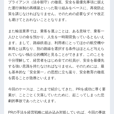
プライアンス（法令順守）の徹底、安全を最優先事項に据え
た運行体制の再構築といった取り組みをベースに、再発防止
策を講じなければなりません。そのための必要なダイヤ改正
も避けてとおれないこととなります。
また輸送業界では、乗客を運ぶことは、ある意味で、乗客一
人ひとりの命を預かり、人生を一時期背負っているともいえ
ます。まして、路線鉄道は、利用者にとってほかの航空機や
車両とは異なり、別の路線を選択する条件はほとんど与えら
れていない独占公的機関と見ることができます。このことを
十分理解して、経営者をはじめ全ての社員が、安全を最優先
する強い意識を持たなければなりません。そのためには、最
も基本的な「安全第一」の思想に立ち返り、安全教育の徹底
を図ることが急務といえます。
今回のケースは、これまで紹介してきた、PRを成功に導く要
素が、ことごとく欠落していたために、起こってしまった悲
劇的事故であったといえます。
PRの手法を経営戦略に組み込み対処していれば、今回の事故