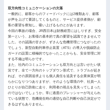
双方向性コミュニケーションの欠落
一般的に、顧客からのフィードバックには2種類あり、顧客
が声を上げて要請してくるものと、サービス提供者側が、顧
客の要望を察知し、吸い上げるものとがあります。
今回の事故の場合、JR西日本は財務経営にはしりすぎ、安全
第一という、お客様の基本的で真の要望を認識できませんで
した。その認識の甘さが、ずさんな危機管理につながったの
でしょう。新型自動列車停止装置（ATS）の導入や脱線防止
ガードの設置に積極的でなかったことからも、安全管理に対
する不備は明らかです。
また、社内のコミュニケーションも双方向とは言いがたい状
況です。全て一方向のトップダウン形式で、トラブルが起き
れば、その原因追求よりも個人責任を追及する企業体質が明
らかになりつつありますが、そのような環境の中、社員一人
ひとりが自己防衛に走り、利用者の視点を見失ってしまった
のではないでしょうか。常に過度のプレッシャーが与えられ
ている状態で、危機発生時の適切な自己判断や自己決定がで
きるはずもありません。