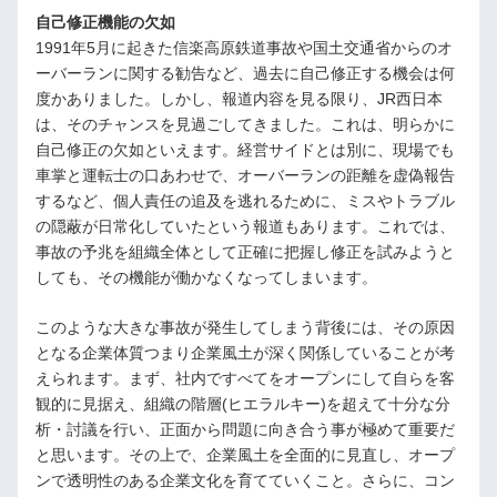
自己修正機能の欠如
1991年5月に起きた信楽高原鉄道事故や国土交通省からのオ
ーバーランに関する勧告など、過去に自己修正する機会は何
度かありました。しかし、報道内容を見る限り、JR西日本
は、そのチャンスを見過ごしてきました。これは、明らかに
自己修正の欠如といえます。経営サイドとは別に、現場でも
車掌と運転士の口あわせで、オーバーランの距離を虚偽報告
するなど、個人責任の追及を逃れるために、ミスやトラブル
の隠蔽が日常化していたという報道もあります。これでは、
事故の予兆を組織全体として正確に把握し修正を試みようと
しても、その機能が働かなくなってしまいます。
このような大きな事故が発生してしまう背後には、その原因
となる企業体質つまり企業風土が深く関係していることが考
えられます。まず、社内ですべてをオープンにして自らを客
観的に見据え、組織の階層(ヒエラルキー)を超えて十分な分
析・討議を行い、正面から問題に向き合う事が極めて重要だ
と思います。その上で、企業風土を全面的に見直し、オープ
ンで透明性のある企業文化を育てていくこと。さらに、コン