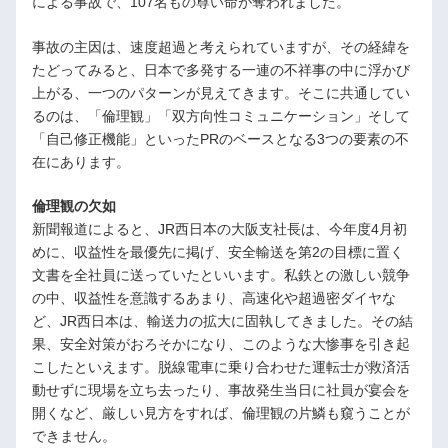
による事故で、107名もの尊い命が奪われました。
事故の主因は、速度超過と考えられていますが、その経緯を
たどってみると、日本で多発する一連の不祥事の中に浮かび
上がる、一つのパターンが見えてきます。そこに共通してい
るのは、「倫理観」「双方向性コミュニケーション」そして
「自己修正機能」といったPRのベースとなる3つの要素の不
在にあります。
倫理観の欠如
新聞報道によると、JR西日本の大阪支社長は、今年度4月初
めに、収益性を最優先に掲げ、安全輸送を第2の目標に置く
文書を全社員に送っていたといいます。私鉄との激しい競争
の中、収益性を意識するあまり、高速化や超過密ダイヤな
ど、JR西日本は、輸送力の拡大に固執してきました。その結
果、安全対策がおろそかになり、このような大惨事を引き起
こしたといえます。脱線電車に乗り合わせた運転士が救済活
動せずに現場を立ち去ったり、事故発生当日に社員が宴会を
開くなど、厳しい見方をすれば、倫理観の片鱗も窺うことが
できません。