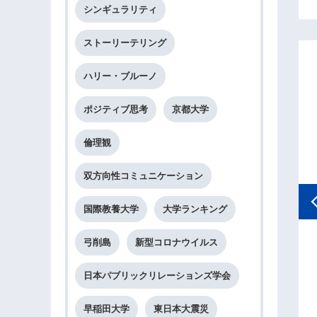
シンギュラリティ
ストーリーテリング
ハリー・ブルーノ
ポジティブ思考
京都大学
倫理観
双方向性コミュニケーション
国際教養大学
大学ランキング
弓削島
新型コロナウイルス
パブリックリレーショ
体系 パブリック・リレーシ
The Global Public Relat
日本パブリックリレーションズ学会
双方向コミュニケーシ
ョンズ
Handbook
可能にする新広報戦略
早稲田大学
東日本大震災