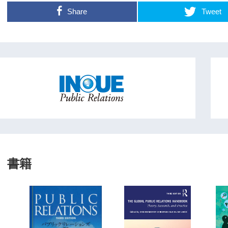
Share
Tweet
書籍