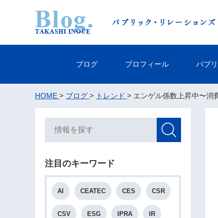
ブログ
プロフィール
パブリ
HOME
>
ブログ
>
トレンド
> エンゲル係数上昇中〜
注目のキーワード
AI
CEATEC
CES
CSR
CSV
ESG
IPRA
IR