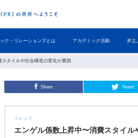
ック・リレーションズとは
アカデミック活動
井之
消費スタイルや社会構造の変化が要因
Share
Tweet
トレンド
エンゲル係数上昇中〜消費スタイル